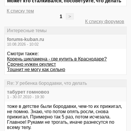
Может кто сталкивался, посоветуйте, что делать
К списку тем
1
>
К списку форумов
Интересные темы
forums-kuban.ru
10.08.2026 - 10:02
Смотри также:
Корень цикламена - где купить в Краснодаре?
Срочно нужен окулист
Тошнит не могу как сильно
Re: У ребенка бородавки, что делать
табурет гомновоз
1 - 30.07.2010 - 19:30
тоже в детстве были бородавки, чем-то их прижигал,
не помню. Знаю, что потом опять росли, снова
прижигал. Примерно так 5 раз, потом исчезала.
Главное! Руками не трогать, иначе разнесутся по
всему телу.