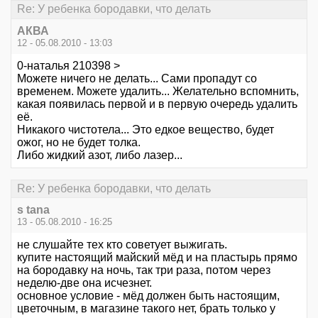
Re: У ребенка бородавки, что делать
АКВА
12 - 05.08.2010 - 13:03
0-наталья 210398 >
Можете ничего не делать... Сами пропадут со
временем. Можете удалить... Желательно вспомнить,
какая появилась первой и в первую очередь удалить
её.
Никакого чистотела... Это едкое вещество, будет
ожог, но не будет толка.
Либо жидкий азот, либо лазер...
Re: У ребенка бородавки, что делать
s tana
13 - 05.08.2010 - 16:25
не слушайте тех кто советует выжигать.
купите настоящий майский мёд и на пластырь прямо
на бородавку на ночь, так три раза, потом через
неделю-две она исчезнет.
основное условие - мёд должен быть настоящим,
цветочным, в магазине такого нет, брать только у