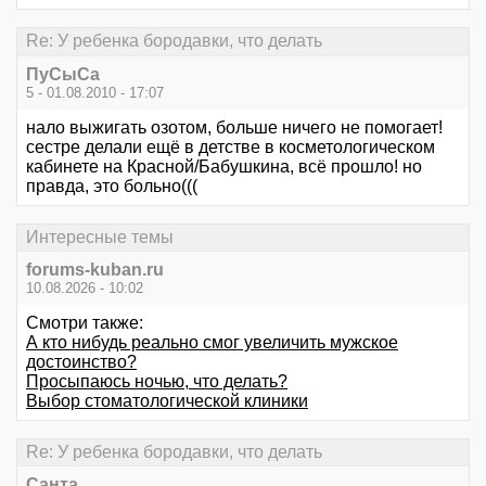
Re: У ребенка бородавки, что делать
ПуСыСа
5 - 01.08.2010 - 17:07
нало выжигать озотом, больше ничего не помогает!
сестре делали ещё в детстве в косметологическом
кабинете на Красной/Бабушкина, всё прошло! но
правда, это больно(((
Интересные темы
forums-kuban.ru
10.08.2026 - 10:02
Смотри также:
А кто нибудь реально смог увеличить мужское
достоинство?
Просыпаюсь ночью, что делать?
Выбор стоматологической клиники
Re: У ребенка бородавки, что делать
Санта