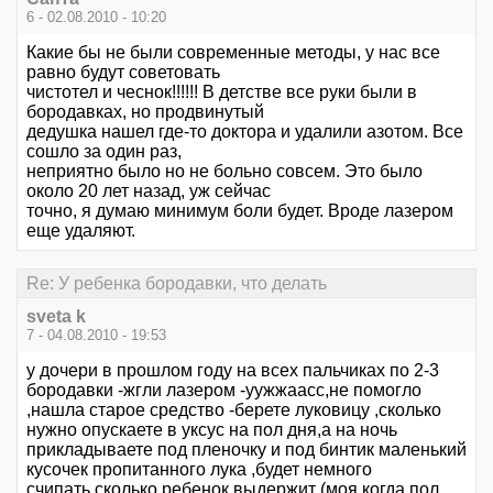
6 - 02.08.2010 - 10:20
Какие бы не были современные методы, у нас все
равно будут советовать
чистотел и чеснок!!!!!! В детстве все руки были в
бородавках, но продвинутый
дедушка нашел где-то доктора и удалили азотом. Все
сошло за один раз,
неприятно было но не больно совсем. Это было
около 20 лет назад, уж сейчас
точно, я думаю минимум боли будет. Вроде лазером
еще удаляют.
Re: У ребенка бородавки, что делать
sveta k
7 - 04.08.2010 - 19:53
у дочери в прошлом году на всех пальчиках по 2-3
бородавки -жгли лазером -уужжаасс,не помогло
,нашла старое средство -берете луковицу ,сколько
нужно опускаете в уксус на пол дня,а на ночь
прикладываете под пленочку и под бинтик маленький
кусочек пропитанного лука ,будет немного
счипать,сколько ребенок выдержит (моя когда пол