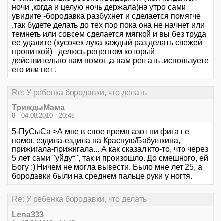
ночи ,когда и целую ночь держала)на утро сами
увидите -бородавка разбухнет и сделается помягче
,так будете делать до тех пор пока она не начнет или
темнеть или совсем сделается мягкой и вы без труда
ее удалите (кусочек лука каждый раз делать свежей
пропиткой) делюсь рецептом который
действительно нам помог ,а вам решать ,используете
его или нет .
Re: У ребенка бородавки, что делать
ТриждыМама
8 - 04.08.2010 - 20:48
5-ПуСыСа >А мне в свое время азот ни фига не
помог, ездила-ездила на Красную/Бабушкина,
прижигала-прижигала... А как сказал кто-то, что через
5 лет сами "уйдут", так и произошло. До смешного, ей
Богу :) Ничем не могла вывести. Было мне лет 25, а
бородавки были на среднем пальце руки у ногтя.
Re: У ребенка бородавки, что делать
Lena333