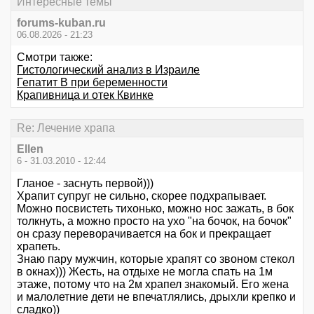
Интересные темы
forums-kuban.ru
06.08.2026 - 21:23
Смотри также:
Гистологический анализ в Израиле
Гепатит В при беременности
Крапивница и отек Квинке
Re: Лечение храпа
Ellen
6 - 31.03.2010 - 12:44
Гланое - заснуть первой)))
Храпит супруг не сильно, скорее подхрапывает.
Можно посвистеть тихонько, можно нос зажать, в бок
толкнуть, а можно просто на ухо "на бочок, на бочок"
он сразу переворачивается на бок и прекращает
храпеть.
Знаю пару мужчин, которые храпят со звоном стекол
в окнах))) Жесть, на отдыхе не могла спать на 1м
этаже, потому что на 2м храпел знакомый. Его жена
и малолетние дети не впечатлялись, дрыхли крепко и
сладко))