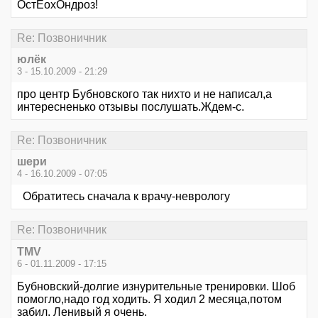
ОстЕохОндроз!
Re: Позвоничник
юлёк
3 - 15.10.2009 - 21:29
про центр Бубновского так нихто и не написал,а
интересненько отзывы послушать.Ждем-с.
Re: Позвоничник
шери
4 - 16.10.2009 - 07:05
Обратитесь сначала к врачу-неврологу
Re: Позвоничник
TMV
6 - 01.11.2009 - 17:15
Бубновский-долгие изнурительные тренировки. Шоб
помогло,надо год ходить. Я ходил 2 месяца,потом
забил. Ленивый я очень.