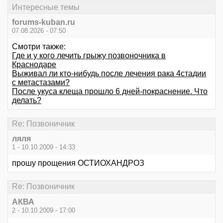
Интересные темы
forums-kuban.ru
07.08.2026 - 07:50
Смотри также:
Где и у кого лечить грыжу позвоночника в
Краснодаре
Выживал ли кто-нибудь после лечения рака 4стадии
с метастазами?
После укуса клеща прошло 6 дней-покраснение. Что
делать?
Re: Позвоничник
ляля
1 - 10.10.2009 - 14:33
прошу прощения ОСТИОХАНДРОЗ
Re: Позвоничник
АКВА
2 - 10.10.2009 - 17:00