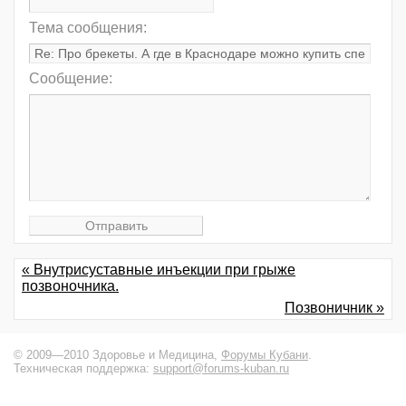
Тема сообщения:
Сообщение:
« Внутрисуставные инъекции при грыже
позвоночника.
Позвоничник »
© 2009—2010 Здоровье и Медицина,
Форумы Кубани
.
Техническая поддержка:
support@forums-kuban.ru