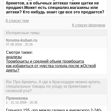
брекетов, а в обычных аптеках такие щетки не
продают.Может есть специализ.магазины или
аптеки? Кто нибудь знает где все это продается?
К списку тем
К списку форумов
Интересные темы
forums-kuban.ru
07.08.2026 - 20:26
Смотри также:
анализы
Тромбоциты и средний объем тромбоцита
как избавиться от чувства голода после жОсткой
диеты?
Re: Про брекеты. А где в Краснодаре можно купить
специальные товары по уходу за брекетами и
гигиеной рта?
Пряникова
1 - 31.10.2009 - 16:36
Горького 155 -это между седина и янковского,2-740-