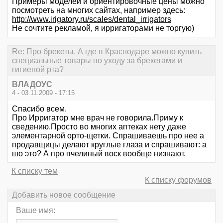
Примеры моделей и ориентировочные цены можно
посмотреть на многих сайтах, например здесь:
http://www.irigatory.ru/scales/dental_irrigators
Не сочтите рекламой, я ирригаторами не торгую)
Re: Про брекеты. А где в Краснодаре можно купить
специальные товары по уходу за брекетами и
гигиеной рта?
ВЛАДОУС
4 - 03.11.2009 - 17:15
Спасибо всем.
Про Ирригатор мне врач не говорила.Приму к
сведению.Просто во многих аптеках нету даже
элементарной орто-щетки. Спрашиваешь про нее а
продавщицы делают круглые глаза и спрашивают: а
шо это? А про пчелиный воск вообще низнают.
К списку тем
К списку форумов
Добавить новое сообщение
Ваше имя: