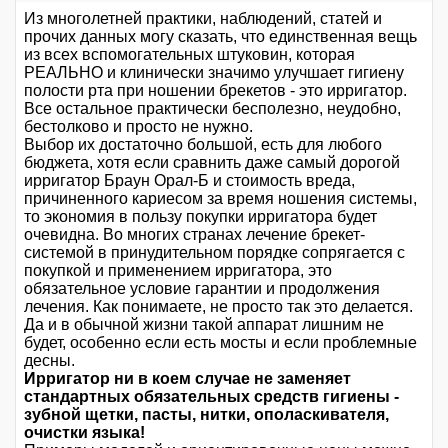
Из многолетней практики, наблюдений, статей и
прочих данных могу сказать, что единственная вещь
из всех вспомогательных штуковин, которая
РЕАЛЬНО и клинически значимо улучшает гигиену
полости рта при ношении брекетов - это ирригатор.
Все остальное практически бесполезно, неудобно,
бестолково и просто не нужно.
Выбор их достаточно большой, есть для любого
бюджета, хотя если сравнить даже самый дорогой
ирригатор Браун Орал-Б и стоимость вреда,
причиненного кариесом за время ношения системы,
то экономия в пользу покупки ирригатора будет
очевидна. Во многих странах лечение брекет-
системой в принудительном порядке сопрягается с
покупкой и применением ирригатора, это
обязательное условие гарантии и продолжения
лечения. Как понимаете, не просто так это делается.
Да и в обычной жизни такой аппарат лишним не
будет, особенно если есть мосты и если проблемные
десны.
Ирригатор ни в коем случае не заменяет
стандартных обязательных средств гигиены -
зубной щетки, пасты, нитки, ополаскивателя,
очистки языка!