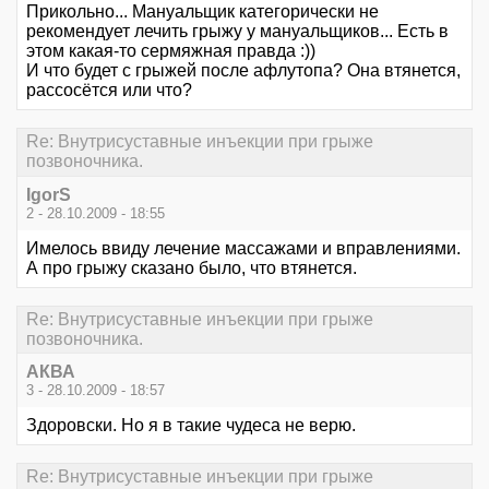
Прикольно... Мануальщик категорически не
рекомендует лечить грыжу у мануальщиков... Есть в
этом какая-то сермяжная правда :))
И что будет с грыжей после афлутопа? Она втянется,
рассосётся или что?
Re: Внутрисуставные инъекции при грыже
позвоночника.
IgorS
2 - 28.10.2009 - 18:55
Имелось ввиду лечение массажами и вправлениями.
А про грыжу сказано было, что втянется.
Re: Внутрисуставные инъекции при грыже
позвоночника.
АКВА
3 - 28.10.2009 - 18:57
Здоровски. Но я в такие чудеса не верю.
Re: Внутрисуставные инъекции при грыже