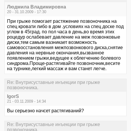
Людмила Владимировна
20 - 31.10.2009 - 17:30
При грыже помогает растяжение позвоночника на
спец кровати либо в дом .условиях на спец доске под
углом в 45град. по пол часа в день,во время этих
роцедур ослабевает давление на меж позвонковые
диски,тем самым вазникает возможность
самовосстановления межпозвонкового диска,снятие
давления на нервные окончания,вызванное
появлением грыжи,ведущее к облегчению болевого
синдрома.Проще-растягивайте позвоночник,весите
на турнике,легкий массаж и вам станет легче.
Re: Внутрисуставные инъекции при грыже
позвоночника.
IgorS
21 - 03.11.2009 - 14:34
Вы серьезно начсет растягиваний?
Re: Внутрисуставные инъекции при грыже
позвоночника.