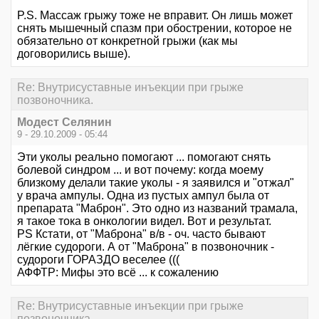
P.S. Массаж грыжу тоже не вправит. Он лишь может
снять мышечный спазм при обострении, которое не
обязательно от конкретной грыжи (как мы
договорились выше).
Re: Внутрисуставные инъекции при грыже
позвоночника.
Модест Селянин
9 - 29.10.2009 - 05:44
Эти уколы реально помогают ... помогают снять
болевой синдром ... и вот почему: когда моему
близкому делали такие уколы - я заявился и "отжал"
у врача ампулы. Одна из пустых ампул была от
препарата "Маброн". Это одно из названий трамала,
я такое тока в онкологии видел. Вот и результат.
PS Кстати, от "Маброна" в/в - оч. часто бывают
лёгкие судороги. А от "Маброна" в позвоночник -
судороги ГОРАЗДО веселее (((
АФФТР: Мифы это всё ... к сожалению
Re: Внутрисуставные инъекции при грыже
позвоночника.