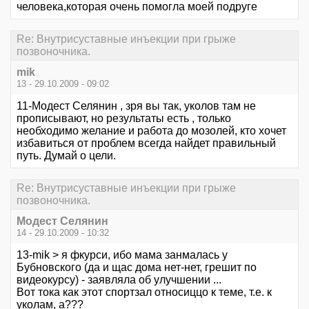
человека,которая очень помогла моей подруге
Re: Внутрисуставные инъекции при грыже
позвоночника.
mik
13 - 29.10.2009 - 09:02
11-Модест Селянин , зря вы так, уколов там не
прописывают, но результаты есть , только
необходимо желание и работа до мозолей, кто хочет
избавиться от проблем всегда найдет правильный
путь. Думай о цели.
Re: Внутрисуставные инъекции при грыже
позвоночника.
Модест Селянин
14 - 29.10.2009 - 10:32
13-mik > я фкурси, ибо мама занмалась у
Бубновского (да и щас дома нет-нет, грешит по
видеокурсу) - заявляла об улучшении ...
Вот тока как этот спортзал относиццо к теме, т.е. к
уколам, а???