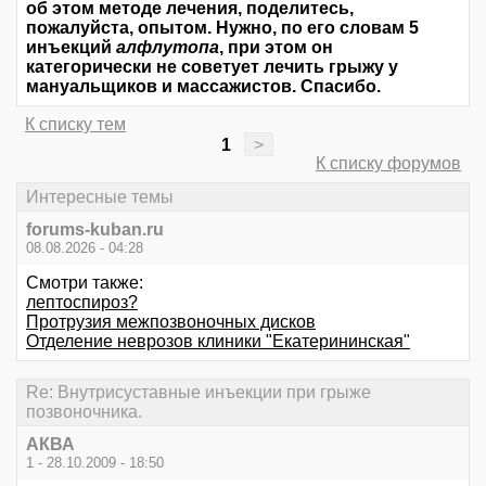
об этом методе лечения, поделитесь,
пожалуйста, опытом. Нужно, по его словам 5
инъекций
алфлутопа
, при этом он
категорически не советует лечить грыжу у
мануальщиков и массажистов. Спасибо.
К списку тем
1
>
К списку форумов
Интересные темы
forums-kuban.ru
08.08.2026 - 04:28
Смотри также:
лептоспироз?
Протрузия межпозвоночных дисков
Отделение неврозов клиники "Екатерининская"
Re: Внутрисуставные инъекции при грыже
позвоночника.
АКВА
1 - 28.10.2009 - 18:50