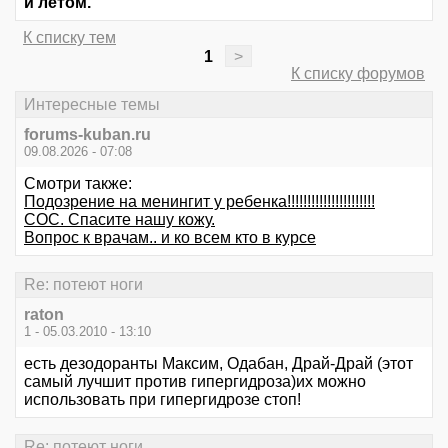
и летом.
К списку тем
1
>
К списку форумов
Интересные темы
forums-kuban.ru
09.08.2026 - 07:08
Смотри также:
Подозрение на менингит у ребенка!!!!!!!!!!!!!!!!!!!!!!
СОС. Спасите нашу кожу.
Вопрос к врачам.. и ко всем кто в курсе
Re: потеют ноги
raton
1 - 05.03.2010 - 13:10
есть дезодоранты Максим, Одабан, Драй-Драй (этот
самый лучшит против гипергидроза)их можно
использовать при гипергидрозе стоп!
Re: потеют ноги