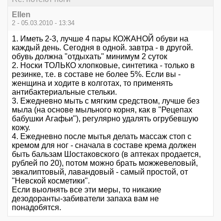
Ellen
2 - 05.03.2010 - 13:34
1. Иметь 2-3, лучше 4 пары КОЖАНОЙ обуви на
каждый день. Сегодня в одной. завтра - в другой.
обувь должна "отдыхать" минимум 2 суток
2. Носки ТОЛЬКО хлопковые, синтетика - только в
резинке, т.е. в составе не более 5%. Если вы -
женщина и ходите в колготах, то применять
антибактериальные стельки.
3. Ежедневно мыть с мягким средством, лучше без
мыла (на основе мыльного корня, как в "Рецепах
бабушки Агафьи"), регулярно удалять огрубевшую
кожу.
4. Ежедневно после мытья делать массаж стоп с
кремом для ног - сначала в составе крема должен
быть бальзам Шостаковского (в аптеках продается,
рублей по 20), потом можно брать можжевеловый,
эвкалиптовый, лавандовый - самый простой, от
"Невской косметики".
Если выолнять все эти меры, то никакие
дезодоранты-забиватели запаха вам не
понадобятся.