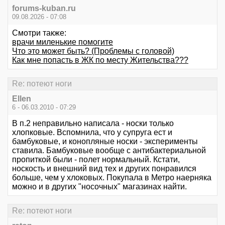
forums-kuban.ru
09.08.2026 - 07:08
Смотри также:
врачи миленькие помогите
Что это может быть? (Проблемы с головой)
Как мне попасть в ЖК по месту Жительства???
Re: потеют ноги
Ellen
6 - 06.03.2010 - 07:29
В п.2 неправильно написала - носки только
хлопковые. Вспомнила, что у супруга ест и
бамбуковые, и конопляные носки - эксперименты
ставила. Бамбуковые вообще с антибактериальной
пропиткой были - полет нормальный. Кстати,
носкость и внешний вид тех и других понравился
больше, чем у хлоковых. Покупала в Метро наерняка
можно и в других "носочных" магазинах найти.
Re: потеют ноги