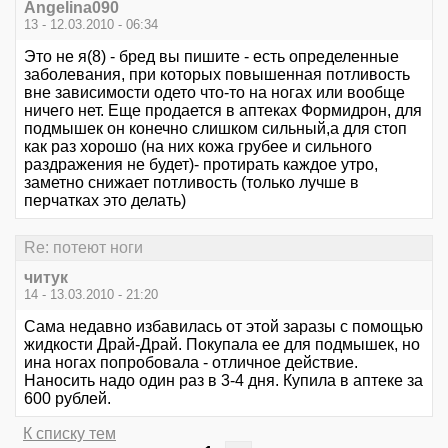
Angelina090
13 - 12.03.2010 - 06:34
Это не я(8) - бред вы пишите - есть определенные
заболевания, при которых повышенная потливость
вне зависимости одето что-то на ногах или вообще
ничего нет. Еще продается в аптеках Формидрон, для
подмышек он конечно слишком сильный,а для стоп
как раз хорошо (на них кожа грубее и сильного
раздражения не будет)- протирать каждое утро,
заметно снижает потливость (только лучше в
перчатках это делать)
Re: потеют ноги
читук
14 - 13.03.2010 - 21:20
Сама недавно избавилась от этой заразы с помощью
жидкости Драй-Драй. Покупала ее для подмышек, но
ина ногах попробовала - отличное действие.
Наносить надо один раз в 3-4 дня. Купила в аптеке за
600 рублей.
К списку тем