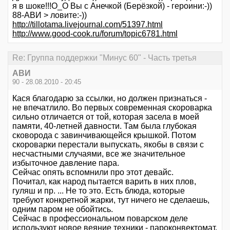
я в шоке!!!О_О Вы с Анечкой (Берёзкой) - героини:-))
88-АВИ > ловите:-))
http://tillotama.livejournal.com/51397.html
http://www.good-cook.ru/forum/topic6781.html
Re: Группа поддержки "Минус 60" - Часть третья
АВИ
90 - 28.08.2010 - 20:45
Кася благодарю за ссылки, но должен признаться -
не впечатлило. Во первых современная скороварка
сильно отличается от той, которая засела в моей
памяти, 40-летней давности. Там была глубокая
сковорода с завинчивающейся крышкой. Потом
скороварки перестали выпускать, якобы в связи с
несчастными случаями, все же значительное
избыточное давление пара.
Сейчас опять вспомнили про этот девайс.
Почитал, как народ пытается варить в них плов,
гуляш и пр. ... Не то это. Есть блюда, которые
требуют конкретной жарки, тут ничего не сделаешь,
одним паром не обойтись.
Сейчас в профессиональном поварском деле
используют новое веяние техники - пароконвектомат.