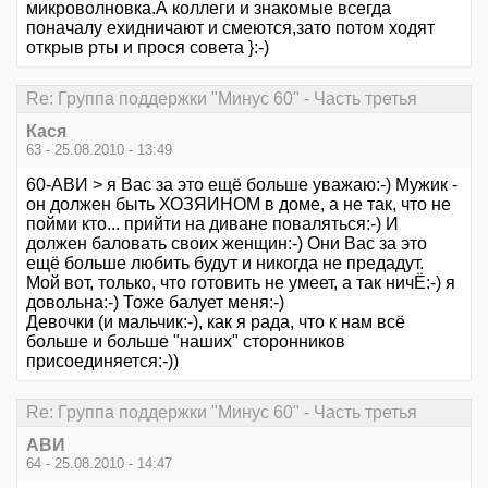
микроволновка.А коллеги и знакомые всегда
поначалу ехидничают и смеются,зато потом ходят
открыв рты и прося совета }:-)
Re: Группа поддержки "Минус 60" - Часть третья
Кася
63 - 25.08.2010 - 13:49
60-АВИ > я Вас за это ещё больше уважаю:-) Мужик -
он должен быть ХОЗЯИНОМ в доме, а не так, что не
пойми кто... прийти на диване поваляться:-) И
должен баловать своих женщин:-) Они Вас за это
ещё больше любить будут и никогда не предадут.
Мой вот, только, что готовить не умеет, а так ничЁ:-) я
довольна:-) Тоже балует меня:-)
Девочки (и мальчик:-), как я рада, что к нам всё
больше и больше "наших" сторонников
присоединяется:-))
Re: Группа поддержки "Минус 60" - Часть третья
АВИ
64 - 25.08.2010 - 14:47