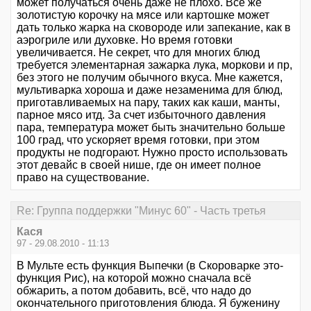
может получаться очень даже не плохо. Все же
золотистую корочку на мясе или картошке может
дать только жарка на сковороде или запекание, как в
аэрогриле или духовке. Но время готовки
увеличивается. Не секрет, что для многих блюд
требуется элементарная зажарка лука, моркови и пр,
без этого не получим обычного вкуса. Мне кажется,
мультиварка хороша и даже незаменима для блюд,
приготавливаемых на пару, таких как каши, манты,
парное мясо итд. За счет избыточного давления
пара, температура может быть значительно больше
100 град, что ускоряет время готовки, при этом
продукты не подгорают. Нужно просто использовать
этот девайс в своей нише, где он имеет полное
право на существование.
Re: Группа поддержки "Минус 60" - Часть третья
Кася
97 - 29.08.2010 - 11:13
В Мульте есть функция Выпечки (в Скороварке это-
функция Рис), на которой можно сначала всё
обжарить, а потом добавить, всё, что надо до
окончательного приготовления блюда. Я буженину