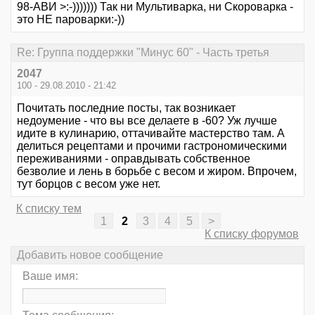
98-АВИ >:-))))))) Так ни Мультиварка, ни Скороварка -
это НЕ пароварки:-))
Re: Группа поддержки "Минус 60" - Часть третья
2047
100 - 29.08.2010 - 21:42
Почитать последние посты, так возникает
недоумение - что вы все делаете в -60? Уж лучше
идите в кулинарию, оттачивайте мастерство там. А
делиться рецептами и прочими гастрономическими
переживаниями - оправдывать собственное
безволие и лень в борьбе с весом и жиром. Впрочем,
тут борцов с весом уже нет.
К списку тем
1
2
3
4
5
>
К списку форумов
Добавить новое сообщение
Ваше имя: