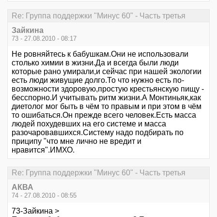
Re: Группа поддержки "Минус 60" - Часть третья
Зайкина
73 - 27.08.2010 - 08:17
Не ровняйтесь к бабушкам.Они не использовали
столько химии в жизни.Да и всегда были люди
которые рано умирали,и сейчас при нашей экологии
есть люди живущие долго.То что нужно есть по-
возможности здоровую,простую крестьянскую пищу -
бесспорно.И учитывать ритм жизни.А Монтиньяк,как
диетолог мог быть в чём то правым и при этом в чём
то ошибаться.Он прежде всего человек.Есть масса
людей похудевших на его системе и масса
разочаровавшихся.Систему надо подбирать по
приципу "что мне лично не вредит и
нравится".ИМХО.
Re: Группа поддержки "Минус 60" - Часть третья
АКВА
74 - 27.08.2010 - 08:55
73-Зайкина >