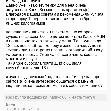
Всем здравствуйте!!!
Давно уже читаю эту темку, для меня очень
актуальная. Кася, Вы мне очень нравитесь(((:
Благодаря Вашим советам и рекомендациям купила
скороварку. Теперь вот вдохновляете на сброс
лишних килограммов.
не решалась написать, т.к. система, по которой
худею, не совсем -60. Но потом почитала Касю и АВИ
и поняла, что точно так же и у меня. Т.е. я кушаю до
12 все, после 18 только воду и зеленый чай. А вот в
течении дня нет строгих правил и ограничений, могу
устроить перекус. Ужин чаще всего чашка кофе с
молоком и фрукт.
Так я уже сбросила почти 11 кг с 01 июля.
хочу сбросить еще 13 кг.
я худею с девочками "родительства" и еще на паре
сайтов(((: очень интересно общаться с разными
людьми. может возьмете меня и к себе в компанию?
Re: Группа поддержки "Минус 60" - Часть третья
Кася
86 - 28.08.2010 - 14:04