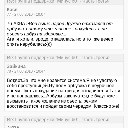
Re: Группа поддержки "Минус 60" - Часть третья
Кася
77 - 27.08.2010 - 10:07
76-АКВА >
Вон выше народ дружно отказался от
арбузов, потому что главное - похудеть, а не
съесть арбуз на здоровье...
Ага, я хоть и, вроде, отказалась, но в тот же вечер
опять нарубалась:-)))
Re: Группа поддержки "Минус 60" - Часть третья
Зайкина
78 - 27.08.2010 - 10:47
Вот,вот.За что мне нравится система.Я не чувствую
себя преступницей.Ну поем арбузика в неурочное
время.Пусть похудание на три дня отодвинется.Так я
и не поправлюсь...Арбузы закончатся,не будут уже
вызывать такое желание из съесть, режим
восстановится и пойдет своим чередом. Классно же!
Re: Группа поддержки "Минус 60" - Часть третья