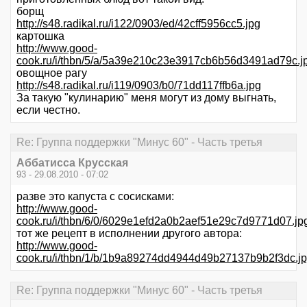
борщ
http://s48.radikal.ru/i122/0903/ed/42cff5956cc5.jpg
картошка
http://www.good-
cook.ru/i/thbn/5/a/5a39e210c23e3917cb6b56d3491ad79c.j
овощное рагу
http://s48.radikal.ru/i119/0903/b0/71dd117ffb6a.jpg
За такую "кулинарию" меня могут из дому выгнать,
если честно.
Re: Группа поддержки "Минус 60" - Часть третья
Аббатисса Крусская
93 - 29.08.2010 - 07:02
разве это капуста с сосисками:
http://www.good-
cook.ru/i/thbn/6/0/6029e1efd2a0b2aef51e29c7d9771d07.jp
тот же рецепт в исполнении другого автора:
http://www.good-
cook.ru/i/thbn/1/b/1b9a89274dd4944d49b27137b9b2f3dc.j
Re: Группа поддержки "Минус 60" - Часть третья