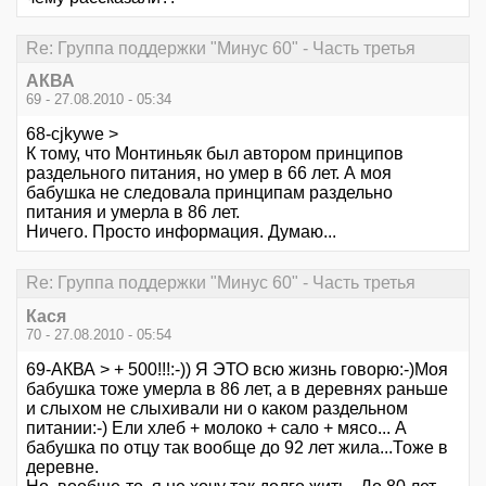
Re: Группа поддержки "Минус 60" - Часть третья
АКВА
69 - 27.08.2010 - 05:34
68-cjkywe >
К тому, что Монтиньяк был автором принципов
раздельного питания, но умер в 66 лет. А моя
бабушка не следовала принципам раздельно
питания и умерла в 86 лет.
Ничего. Просто информация. Думаю...
Re: Группа поддержки "Минус 60" - Часть третья
Кася
70 - 27.08.2010 - 05:54
69-АКВА > + 500!!!:-)) Я ЭТО всю жизнь говорю:-)Моя
бабушка тоже умерла в 86 лет, а в деревнях раньше
и слыхом не слыхивали ни о каком раздельном
питании:-) Ели хлеб + молоко + сало + мясо... А
бабушка по отцу так вообще до 92 лет жила...Тоже в
деревне.