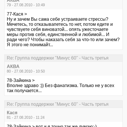
АКВА
79 - 27.08.2010 - 10:49
77-Кася >
Ну и зачем Вы сама себе устраиваете стрессы?
Мечетесь, то отказывапетесь то нет, потом едите и
чувствуете себя виноватой... опять ужесточаете
меры против себя, единственной и любимой... И
ради чего? Чтобы наказать себя за что-то или зачем?
Я этого не понимайт...
Re: Группа поддержки "Минус 60" - Часть третья
АКВА
80 - 27.08.2010 - 10:50
78-Зайкина >
Вполне здраво :)) Без фанатизма. Только не у всех
так получается...
Re: Группа поддержки "Минус 60" - Часть третья
Кася
81 - 27.08.2010 - 11:24
78-Зайкина > вот и я точно так же думаю:-)