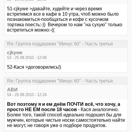
51-cjkywe >давайте, худейте и через время
встретимся все в кафе в 10 утра, чтоб можно было
познакомиться-пообщаться и кофе с кусочком
тортика поесть:-)) Вечером то нам "на сухую" только
встретиться можно:-((
Re: Группа поддержки "Минус 60" - Часть третья
cjkywe
53 - 25.08.2010 - 12:08
52-Кася >договорились!)
Re: Группа поддержки "Минус 60" - Часть третья
АВИ
54 - 25.08.2010 - 12:24
Вот поэтому я и ем днём ПОЧТИ всё, что хочу, а
просто НЕ ЕМ после 18 часов
- Кася аналогично.
Более того, такой способ идеально подошел бы для
мужчин, которые чистые носки самостоятельно найти
не могут, не говоря уже о подборе продуктов.