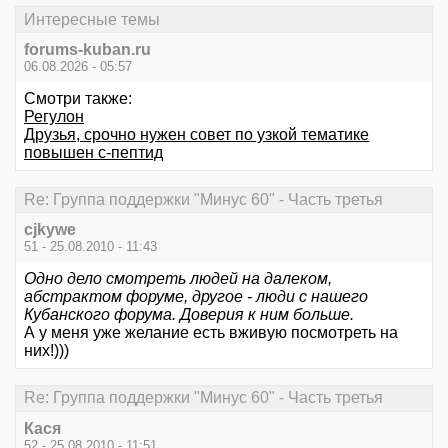
Интересные темы
forums-kuban.ru
06.08.2026 - 05:57
Смотри также:
Регулон
Друзья, срочно нужен совет по узкой тематике
повышен с-пептид
Re: Группа поддержки "Минус 60" - Часть третья
cjkywe
51 - 25.08.2010 - 11:43
Одно дело смотреть людей на далеком,
абстрактом форуме, другое - люди с нашего
Кубанского форума. Доверия к ним больше.
А у меня уже желание есть вживую посмотреть на
них!)))
Re: Группа поддержки "Минус 60" - Часть третья
Кася
52 - 25.08.2010 - 11:51