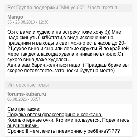
Re: Группа поддержки "Минус 60" - Часть третья
Mango
55 - 25.08.2010 - 12:36
О,я с вами,и худею,и на встречу тоже хочу :))) Мне
надо скинуть 6 кг!Кстати,в виде исключения на
праздники и выходы в свет можно есть часов до 20-
21,сухое вино и сыр,или легкие фрукты.Я по крайней
мере так делала,когда худела,и никак не влияло.От
сухого вина даже худелось.
Ави,а вам,барин,жениться надо :) Правда,в браке вы
скорее потолстеете..зато носки будут на месте)
Интересные темы
forums-kuban.ru
06.08.2026 - 05:57
Смотри также:
Покупка оптом фраксепарина и клексана.
Компьютерные очки. Кто ими пользуется. Поделитесь
ощущениями.
Срочно!!! Чем лечить пневмонию у ребёнка?????