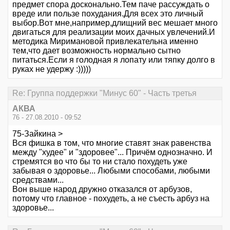
предмет спора досконально.Тем паче рассуждать о
вреде или пользе похудания.Для всех это личный
выбор.Вот мне,например,длищний вес мешает много
двигаться для реализации моих дачных увлечений.И
методика Миримановой привлекательна именно
тем,что дает возможность нормально сытно
питаться.Если я голодная я лопату или тяпку долго в
руках не удержу :)))))
Re: Группа поддержки "Минус 60" - Часть третья
АКВА
76 - 27.08.2010 - 09:52
75-Зайкина >
Вся фишка в том, что многие ставят знак равенства
между "худее" и "здоровее"... Причём однозначно. И
стремятся во что бы то ни стало похудеть уже
забывая о здоровье... Любыми способами, любыми
средствами...
Вон выше народ дружно отказался от арбузов,
потому что главное - похудеть, а не съесть арбуз на
здоровье...