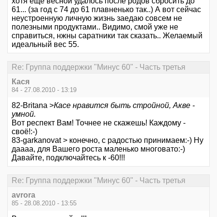
хотя еще весной удалось после родов сбросить до
61... (за год с 74 до 61 плавненько так..) А вот сейчас
неустроенную личную жизнь заедаю совсем не
полезными продуктами.. Видимо, смой уже не
справиться, нжны саратники так сказать.. Желаемый
идеальный вес 55.
Re: Группа поддержки "Минус 60" - Часть третья
Кася
84 - 27.08.2010 - 13:19
82-Britana >
Касе нравится быть стройной, Акве -
умной.
Вот респект Вам! Точнее не скажешь! Каждому -
своё!:-)
83-garkanovat > конечно, с радостью принимаем:-) Ну
даааа, для Вашего роста маленько многовато:-)
Давайте, подключайтесь к -60!!!
Re: Группа поддержки "Минус 60" - Часть третья
avrora
85 - 28.08.2010 - 13:55