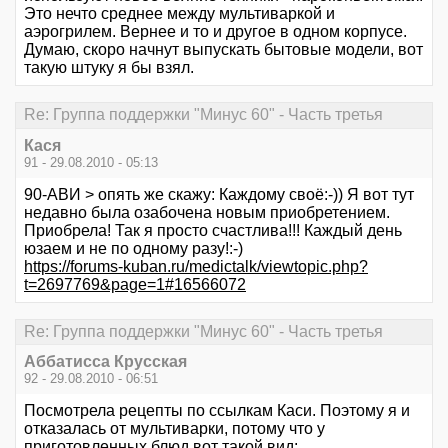
Это нечто среднее между мультиваркой и
аэрогрилем. Вернее и то и другое в одном корпусе.
Думаю, скоро начнут выпускать бытовые модели, вот
такую штуку я бы взял.
Re: Группа поддержки "Минус 60" - Часть третья
Кася
91 - 29.08.2010 - 05:13
90-АВИ > опять же скажу: Каждому своё:-)) Я вот тут
недавно была озабочена новым приобретением.
Приобрела! Так я просто счастлива!!! Каждый день
юзаем и не по одному разу!:-)
https://forums-kuban.ru/medictalk/viewtopic.php?
t=2697769&page=1#16566072
Re: Группа поддержки "Минус 60" - Часть третья
Аббатисса Крусская
92 - 29.08.2010 - 06:51
Посмотрела рецепты по ссылкам Каси. Поэтому я и
отказалась от мультиварки, потому что у
приготовленных блюд вот такой вид: