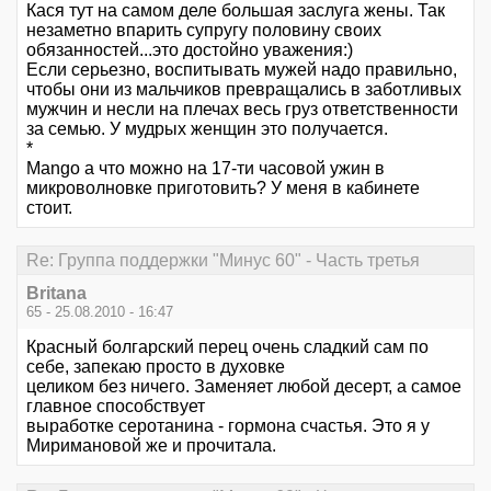
Кася тут на самом деле большая заслуга жены. Так
незаметно впарить супругу половину своих
обязанностей...это достойно уважения:)
Если серьезно, воспитывать мужей надо правильно,
чтобы они из мальчиков превращались в заботливых
мужчин и несли на плечах весь груз ответственности
за семью. У мудрых женщин это получается.
*
Mango а что можно на 17-ти часовой ужин в
микроволновке приготовить? У меня в кабинете
стоит.
Re: Группа поддержки "Минус 60" - Часть третья
Britana
65 - 25.08.2010 - 16:47
Красный болгарский перец очень сладкий сам по
себе, запекаю просто в духовке
целиком без ничего. Заменяет любой десерт, а самое
главное способствует
выработке серотанина - гормона счастья. Это я у
Миримановой же и прочитала.