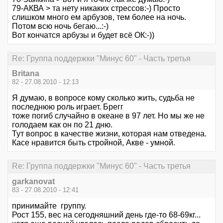
79-АКВА > та нету никаких стрессов:-) Просто
слишком много ем арбузов, тем более на ночь.
Потом всю ночь бегаю...:-)
Вот кончатся арбузы и будет всё ОК:-))
Re: Группа поддержки "Минус 60" - Часть третья
Britana
82 - 27.08.2010 - 12:13
Я думаю, в вопросе кому сколько жить, судьба не
последнюю роль играет. Брегг
тоже погиб случайно в океане в 97 лет. Но мы же не
голодаем как он по 21 дню.
Тут вопрос в качестве жизни, которая нам отведена.
Касе нравится быть стройной, Акве - умной.
Re: Группа поддержки "Минус 60" - Часть третья
garkanovat
83 - 27.08.2010 - 12:41
принимайте группу.
Рост 155, вес на сегодняшний день где-то 68-69кг...