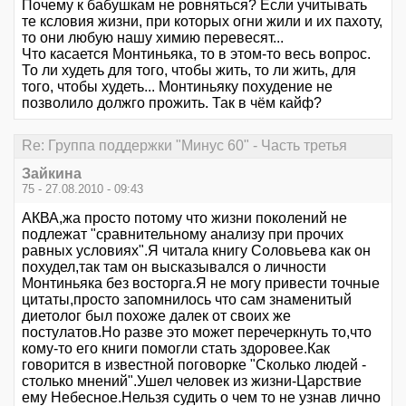
Почему к бабушкам не ровняться? Если учитывать
те ксловия жизни, при которых огни жили и их пахоту,
то они любую нашу химию перевесят...
Что касается Монтиньяка, то в этом-то весь вопрос.
То ли худеть для того, чтобы жить, то ли жить, для
того, чтобы худеть... Монтиньяку похудение не
позволило должго прожить. Так в чём кайф?
Re: Группа поддержки "Минус 60" - Часть третья
Зайкина
75 - 27.08.2010 - 09:43
АКВА,жа просто потому что жизни поколений не
подлежат "сравнительному анализу при прочих
равных условиях".Я читала книгу Соловьева как он
похудел,так там он высказывался о личности
Монтиньяка без восторга.Я не могу привести точные
цитаты,просто запомнилось что сам знаменитый
диетолог был похоже далек от своих же
постулатов.Но разве это может перечеркнуть то,что
кому-то его книги помогли стать здоровее.Как
говорится в известной поговорке "Сколько людей -
столько мнений".Ушел человек из жизни-Царствие
ему Небесное.Нельзя судить о чем то не узнав лично