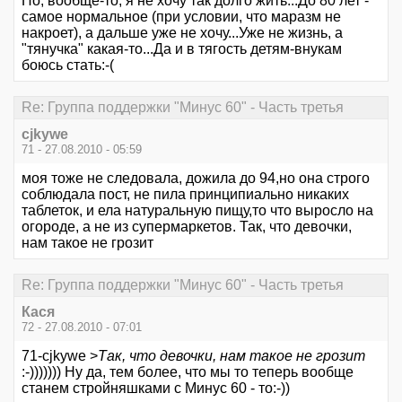
Но, вообще-то, я не хочу так долго жить...До 80 лет -
самое нормальное (при условии, что маразм не
накроет), а дальше уже не хочу...Уже не жизнь, а
"тянучка" какая-то...Да и в тягость детям-внукам
боюсь стать:-(
Re: Группа поддержки "Минус 60" - Часть третья
cjkywe
71 - 27.08.2010 - 05:59
моя тоже не следовала, дожила до 94,но она строго
соблюдала пост, не пила принципиально никаких
таблеток, и ела натуральную пищу,то что выросло на
огороде, а не из супермаркетов. Так, что девочки,
нам такое не грозит
Re: Группа поддержки "Минус 60" - Часть третья
Кася
72 - 27.08.2010 - 07:01
71-cjkywe >
Так, что девочки, нам такое не грозит
:-))))))) Ну да, тем более, что мы то теперь вообще
станем стройняшками с Минус 60 - то:-))