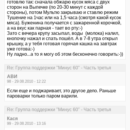
готовлю так: сначала обжарю кусок мяса с двух
сторон на Выпечке (по 20-30 минут с каждой
стороны), потом Мультю закрываю и ставлю режим
Тушение на 1час или на 1,5 часа (смотря какой кусок
мяса). Буженина получается с зажаренной корочкой,
а на вкус как парная - тает во рту:-)
Зато с вечера крупу засыпал, воды (молока) налил,
кнопочку нажал и спать пошёл. А в 7-8 утра открыл
крышку, а у тебя готовая горячая кашка на завтрак
уже готова:-)
Ну ладно...а то я могу об этом бесконечно говорить:-))
Re: Группа поддержки "Минус 60" - Часть третья
АВИ
98 - 29.08.2010 - 12:22
Если еще и поджаривает, это другое дело. Раньше
пароварки только паром варили.
Re: Группа поддержки "Минус 60" - Часть третья
Кася
99 - 29.08.2010 - 13:16