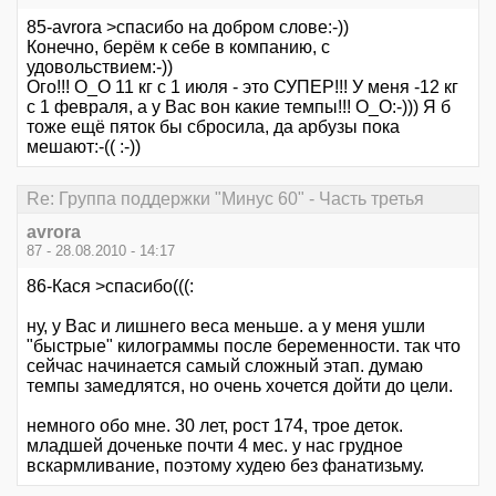
85-avrora >спасибо на добром слове:-))
Конечно, берём к себе в компанию, с
удовольствием:-))
Ого!!! О_О 11 кг с 1 июля - это СУПЕР!!! У меня -12 кг
с 1 февраля, а у Вас вон какие темпы!!! О_О:-))) Я б
тоже ещё пяток бы сбросила, да арбузы пока
мешают:-(( :-))
Re: Группа поддержки "Минус 60" - Часть третья
avrora
87 - 28.08.2010 - 14:17
86-Кася >спасибо(((:
ну, у Вас и лишнего веса меньше. а у меня ушли
"быстрые" килограммы после беременности. так что
сейчас начинается самый сложный этап. думаю
темпы замедлятся, но очень хочется дойти до цели.
немного обо мне. 30 лет, рост 174, трое деток.
младшей доченьке почти 4 мес. у нас грудное
вскармливание, поэтому худею без фанатизьму.