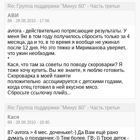
Re: Группа поддержки "Минус 60" - Часть третья
АВИ
88 - 28.08.2010 - 17:56
avrora - действительно потрясающие результаты. У
меня 9кг в том году получилось сбросить только за 4
месяца, да и то, в то время я вообще не ужинал
после 12 дня. Но это тяжко и Мириманова уверяет,
что ужин необходим.
*
Кася, что там за советы по поводу скороварки? Я
тоже хочу купить. Вы же знаете, я люблю готовить.
Скороварка в моей памяти
положительно ассоциируется с детскими годами,
когда отец готовил в ней вкусное мясо.
Сбросьте ссылочку плийз...
Re: Группа поддержки "Минус 60" - Часть третья
Кася
89 - 28.08.2010 - 18:40
87-avrora > 4 мес. доченьке!:-) Да Вам ещё рано
думать о похудении:-)) Тем более, ГВ:-)) Трое деток -