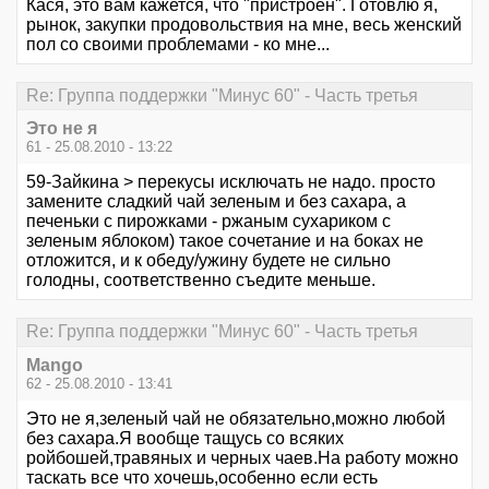
Кася, это вам кажется, что "пристроен". Готовлю я,
рынок, закупки продовольствия на мне, весь женский
пол со своими проблемами - ко мне...
Re: Группа поддержки "Минус 60" - Часть третья
Это не я
61 - 25.08.2010 - 13:22
59-Зайкина > перекусы исключать не надо. просто
замените сладкий чай зеленым и без сахара, а
печеньки с пирожками - ржаным сухариком с
зеленым яблоком) такое сочетание и на боках не
отложится, и к обеду/ужину будете не сильно
голодны, соответственно съедите меньше.
Re: Группа поддержки "Минус 60" - Часть третья
Mango
62 - 25.08.2010 - 13:41
Это не я,зеленый чай не обязательно,можно любой
без сахара.Я вообще тащусь со всяких
ройбошей,травяных и черных чаев.На работу можно
таскать все что хочешь,особенно если есть