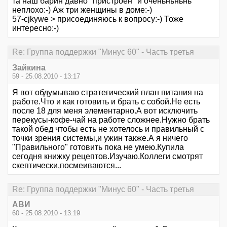
та наш барин давно "пристроен" и оченьньньнь
неплохо:-) Аж три женщины в доме:-)
57-cjkywe > присоединяюсь к вопросу:-) Тоже
интересно:-)
Re: Группа поддержки "Минус 60" - Часть третья
Зайкина
59 - 25.08.2010 - 13:17
Я вот обдумываю стратегический план питания на
работе.Что и как готовить и брать с собой.Не есть
после 18 для меня элементарно.А вот исключить
перекусы-кофе-чай на работе сложнее.Нужно брать
такой обед чтобы есть не хотелось и правильный с
точки зрения системы,и ужин также.А я ничего
"Правильного" готовить пока не умею.Купила
сегодня книжку рецептов.Изучаю.Коллеги смотрят
скептически,посмеиваются...
Re: Группа поддержки "Минус 60" - Часть третья
АВИ
60 - 25.08.2010 - 13:19