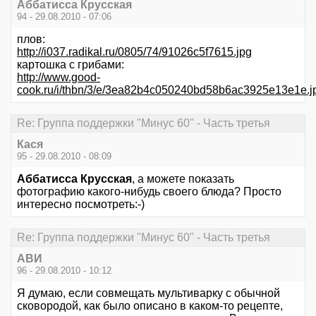
Аббатисса Крусская
94 - 29.08.2010 - 07:06
плов:
http://i037.radikal.ru/0805/74/91026c5f7615.jpg
картошка с грибами:
http://www.good-
cook.ru/i/thbn/3/e/3ea82b4c050240bd58b6ac3925e13e1e.j
Re: Группа поддержки "Минус 60" - Часть третья
Кася
95 - 29.08.2010 - 08:09
Аббатисса Крусская
, а можете показать
фотографию какого-нибудь своего блюда? Просто
интересно посмотреть:-)
Re: Группа поддержки "Минус 60" - Часть третья
АВИ
96 - 29.08.2010 - 10:12
Я думаю, если совмещать мультиварку с обычной
сковородой, как было описано в каком-то рецепте,