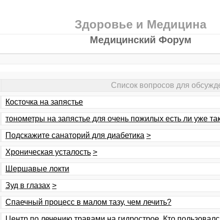
Здоровье и Медицина
Медицинский Форум
Список вопросов для обсужд
Косточка на запястье
тонометры на запястье для очень пожилых есть ли уже так
Подскажите санаторий для диабетика
>
Хроническая усталость
>
Шершавые локти
Зуд в глазах
>
Спаечный процесс в малом тазу, чем лечить?
Центр по лечению травами на гидрострое. Кто пользовалс