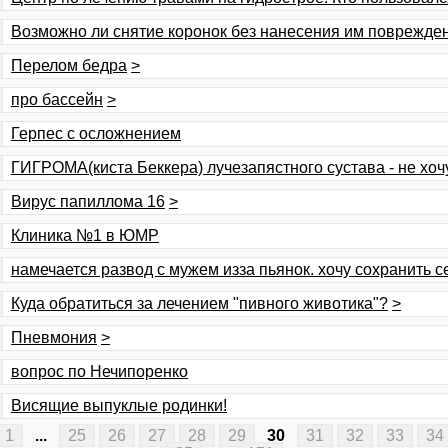
Возможно ли снятие коронок без нанесения им поврежде
Перелом бедра
>
про бaссeйн
>
Герпес с осложнением
ГИГРОМА(киста Беккера) лучезапястного сустава - не хоч
Вирус папиллома 16
>
Клиника №1 в ЮМР
намечается развод с мужем изза пьянок. хочу сохранить с
Куда обратиться за лечением "пивного животика"?
>
Пневмония
>
вопрос по Нечипоренко
Висящие выпуклые родинки!
1
...
25
26
27
28
29
30
31
32
33
34