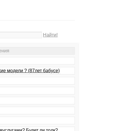
Найти!
ения
ие модели ? (87лет бабусе)
яуслугами? Будет ли толк?