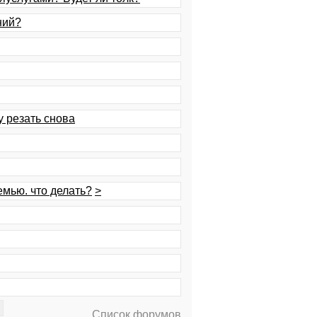
ний?
у резать снова
емью. что делать?
>
Список форумов