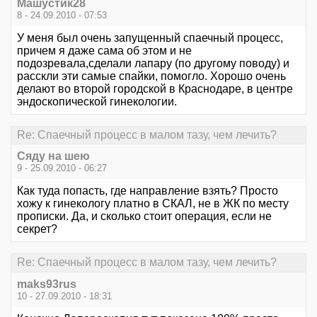
Машустик28
8 - 24.09.2010 - 07:53
У меня был очень запущенный спаечный процесс,
причем я даже сама об этом и не
подозревала,сделали лапару (по другому поводу) и
расскли эти самые спайки, помогло. Хорошо очень
делают во второй городской в Краснодаре, в центре
эндоскопической гинекологии.
Re: Спаечный процесс в малом тазу, чем лечить?
Сяду на шею
9 - 25.09.2010 - 06:27
Как туда попасть, где направление взять? Просто
хожу к гинекологу платно в СКАЛ, не в ЖК по месту
прописки. Да, и сколько стоит операция, если не
секрет?
Re: Спаечный процесс в малом тазу, чем лечить?
maks93rus
10 - 27.09.2010 - 18:31