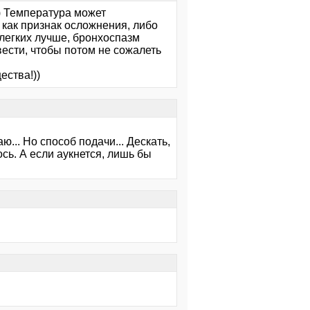
) Температура может
 как признак осложнения, либо
в легких лучше, бронхоспазм
вести, чтобы потом не сожалеть
ества!))
... Но способ подачи... Дескать,
ось. А если аукнется, лишь бы