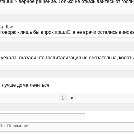
sta888 > верное решение. Только не отказывайтесь от госп
ha_K >
 говорю - лишь бы впрок пошлО, а не врачи остались винова
уехала, сказали что госпитализация не обязательна, колот
и лучше дома лечиться.
1
>