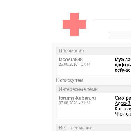
Пневмония
lacosta888
Муж за
25.09.2010 - 17:47
цефтри
сейчас
К списку тем
Интересные темы
forums-kuban.ru
Смотри
07.08.2026 - 21:32
Адский
Красна
Что-то 
Re: Пневмония