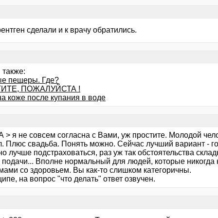
ентген сделали и к врачу обратились.
 также:
е пещеры. Где?
ИТЕ, ПОЖАЛУЙСТА !
на коже после купания в воде
 > я не совсем согласна с Вами, уж простите. Молодой чел
. Плюс свадьба. Понять можно. Сейчас лучший вариант - го
но лучше подстраховаться, раз уж так обстоятельства скла
 подачи... Вполне нормальный для людей, которые никогда 
мами со здоровьем. Вы как-то слишком категоричны.
ипе, на вопрос "что делать" ответ озвучен.