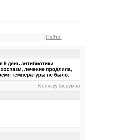
Найти!
я 9 день антибиотики
нхоспазм, лечение продлила,
время температуры не было.
К списку форумов