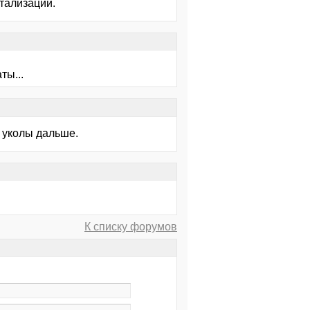
итализации.
ты...
ь уколы дальше.
К списку форумов