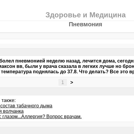
Здоровье и Медицина
Пневмония
болел пневмонией неделю назад, лечится дома, сегодн
аксон вв, были у врача сказала в легких лучше но бро
 температура поднялась до 37.8. Что делать? Все это 
1
>
 также:
 состав табачного дыма
я волчанка
с глазом...Аллергия? Вопрос врачам.