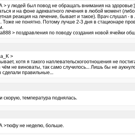
А > у людей был повод не обращать внимания на здоровье:
ться и на фоне адекватного лечения в любой момент (либо
етная реакция на лечение, бывает и такое). Врач слушал - 
.. Тоже не понятно. Потому лучше 2-3 дня в стационаре про
м.
ta888 > поздравления по поводу создания новой ячейки общ
ha_K >
ывает, хотя я такого наплевательскогоотношения не постигаю
 чём не виноваты, так само случилось... Лишь бы не аукнул
 сделали правильные...
и скорую, температура поднялась.
А >тюфу не неделю, больше.