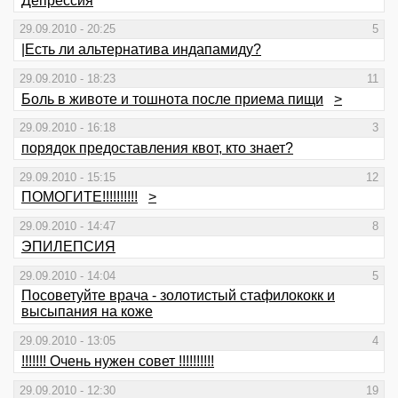
Депрессия
29.09.2010 - 20:25
5
|Есть ли альтернатива индапамиду?
29.09.2010 - 18:23
11
Боль в животе и тошнота после приема пищи
>
29.09.2010 - 16:18
3
порядок предоставления квот, кто знает?
29.09.2010 - 15:15
12
ПОМОГИТЕ!!!!!!!!!!
>
29.09.2010 - 14:47
8
ЭПИЛЕПСИЯ
29.09.2010 - 14:04
5
Посоветуйте врача - золотистый стафилококк и
высыпания на коже
29.09.2010 - 13:05
4
!!!!!!! Очень нужен совет !!!!!!!!!!
29.09.2010 - 12:30
19