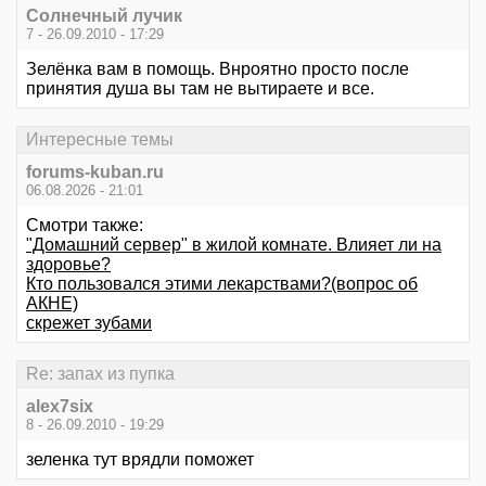
Солнечный лучик
7 - 26.09.2010 - 17:29
Зелёнка вам в помощь. Внроятно просто после
принятия душа вы там не вытираете и все.
Интересные темы
forums-kuban.ru
06.08.2026 - 21:01
Смотри также:
"Домашний сервер" в жилой комнате. Влияет ли на
здоровье?
Кто пользовался этими лекарствами?(вопрос об
АКНЕ)
скрежет зубами
Re: запах из пупка
alex7six
8 - 26.09.2010 - 19:29
зеленка тут врядли поможет