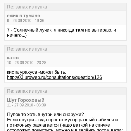
Re: запах из пупка
ёжик в тумане
9 - 26.09.2010 - 19:36
7 - Солнечный лучик, я никогда
там
не вытираю, и
ничего...)
Re: запах из пупка
каток
10 - 26.09.2010 - 20:28
киста урахуса -может быть.
http://03.uroweb.ru/consultations/question/126
Re: запах из пупка
Шут Гороховый
11 - 27.09.2010 - 03:39
Пупок то хоть внутри или снаружи?
Если внутри - туда просто мусор разный набился и
потихоньку разлагается (надо ваткой на спичке
осторожно почистить, можно и в зелёнку потом ватку