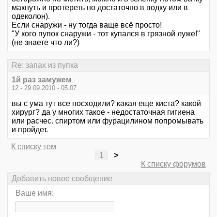
макнуть и протереть но достаточно в водку или в
одеколон).
Если снаружи - ну тогда ваще всё просто!
"У кого пупок снаружи - тот купался в грязной луже!"
(не знаете что ли?)
Re: запах из пупка
1й раз замужем
12 - 29.09.2010 - 05:07
вы с ума тут все посходили? какая еще киста? какой
хирург? да у многих такое - недостаточная гигиена
или расчес. спиртом или фурацилином попромывать
и пройдет.
К списку тем
1
>
К списку форумов
Добавить новое сообщение
Ваше имя: