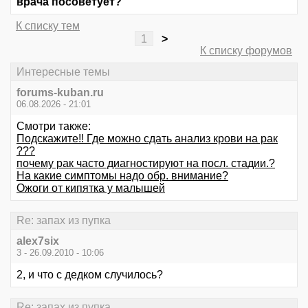
врача посоветует?
К списку тем
1
>
К списку форумов
Интересные темы
forums-kuban.ru
06.08.2026 - 21:01
Смотри также:
Подскажите!! Где можно сдать анализ крови на рак
???
почему рак часто диагностируют на посл. стадии.?
На какие симптомы надо обр. внимание?
Ожоги от кипятка у малышей
Re: запах из пупка
alex7six
3 - 26.09.2010 - 10:06
2, и что с дедком случилось?
Re: запах из пупка