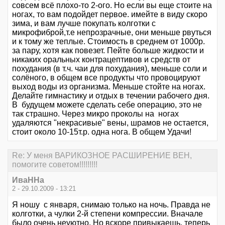
совсем всё плохо-то 2-ого. Но если вы еще стоите на
ногах, то вам подойдет первое. имейте в виду скоро
зима, и вам лучше покупать колготки с
микрофиброй,т.е непрозрачные, они меньше рвуться
и к тому же теплые. Стоимость в среднем от 1000р.
за пару, хотя как повезет. Пейте больше жидкости и
никаких оральных контрацептивов и средств от
похудания (в т.ч. чаи для похудания), меньше соли и
солёного, в общем все продукты что провоцируют
выход воды из организма. Меньше стойте на ногах.
Делайте гимнастику и отдых в течении рабочего дня.
В будущем можете сделать себе операцию, это не
так страшно. Через микро проколы на ногах
удаляются "некрасивые" вены, шрамов не остается,
стоит около 10-15т.р. одна нога. В общем Удачи!
Re: У меня ВАРИКОЗНОЕ РАСШИРЕНИЕ ВЕН,
помогите советом!!!!!!!!!
ИваННа
2 - 29.10.2009 - 13:21
Я ношу с января, снимаю только на ночь. Правда не
колготки, а чулки 2-й степени компрессии. Вначале
было очень неуютно. Но вскоре привыкаешь. теперь