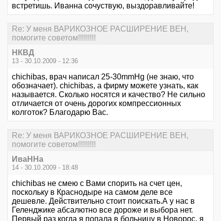
встретишь. Иванна сочуствую, выздоравливайте!
Re: У меня ВАРИКОЗНОЕ РАСШИРЕНИЕ ВЕН,
помогите советом!!!!!!!!!
НКВД
13 - 30.10.2009 - 12:36
chichibas, врач написал 25-30mmHg (не знаю, что
обозначает). chichibas, а фирму можете узнать, как
называется. Сколько носятся и качество? Не сильно
отличается от очень дорогих компрессионных
колготок? Благодарю Вас.
Re: У меня ВАРИКОЗНОЕ РАСШИРЕНИЕ ВЕН,
помогите советом!!!!!!!!!
ИваННа
14 - 30.10.2009 - 18:48
chichibas не смею с Вами спорить на счет цен,
поскольку в Краснодыре на самом деле все
дешевле. Действительно стоит поискать.А у нас в
Геленджике абсалютно все дороже и выбора нет.
Первый раз когда я попала в больницу в Новорос, я