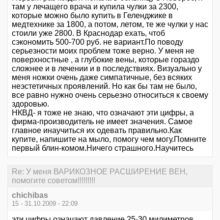
там у лечащего врача и купила чулки за 2300,
которые можно было купить в Геленджике в
медтехнике за 1800, а потом, летом, те же чулки у нас
стоили уже 2800. В Краснодар ехать, чтоб
сэкономить 500-700 руб. не вариант.По поводу
серьезности моих проблем тоже верно. У меня не
поверхностные , а глубокие вены, которые гораздо
сложнее и в лечении и в последствиях. Визуально у
меня ножки очень даже симпатичные, без всяких
неэстетичных проявлений. Но как бы там не было,
все равно нужно очень серьезно относиться к своему
здоровью.
НКВД- я тоже не знаю, что означают эти цифры, а
фирма-производитель не имеет значения. Самое
главное инаучиться их одевать правильно.Как
купите, напишите на мыло, помогу чем могу.Помните
первый блин-комом.Ничего страшного.Научитесь
Re: У меня ВАРИКОЗНОЕ РАСШИРЕНИЕ ВЕН,
помогите советом!!!!!!!!!
chichibas
15 - 31.10.2009 - 22:09
эти цифры означают давление 25-30 милиметров