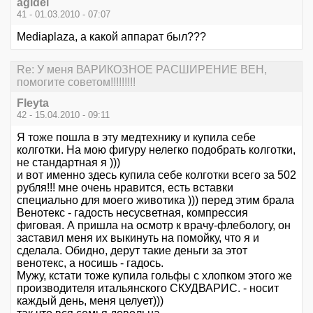
agidel
41 - 01.03.2010 - 07:07
Mediaplaza, а какой аппарат был???
Re: У меня ВАРИКОЗНОЕ РАСШИРЕНИЕ ВЕН,
помогите советом!!!!!!!!!
Fleyta
42 - 15.04.2010 - 09:11
Я тоже пошла в эту медтехнику и купила себе
колготки. На мою фигуру нелегко подобрать колготки,
не стандартная я )))
и вот именно здесь купила себе колготки всего за 502
рубля!!! мне очень нравится, есть вставки
специально для моего животика ))) перед этим брала
Венотекс - гадость несусветная, компрессия
фиговая. А пришла на осмотр к врачу-флебологу, он
заставил меня их выкинуть на помойку, что я и
сделала. Обидно, дерут такие деньги за этот
венотекс, а носишь - гадось.
Мужу, кстати тоже купила гольфы с хлопком этого же
производителя итальянского СКУДВАРИС. - носит
каждый день, меня целует)))