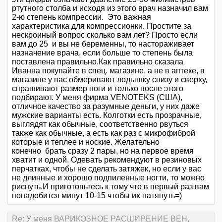
ртутного столба и исходя из этого врач назначил вам
2-ю степень компрессии. Это важная
характеристика для компрессионки. Простите за
нескроиный вопрос сколько вам лет? Просто если
вам до 25 и вы не беременны, то настораживает
назначение врача, если больше то степень была
поставлена правильно.Как правильно сказала
Иванна покупайте в спец. магазине, а не в аптеке, в
магазине у вас обмеривают лодышку снизу и сверху,
спрашивают размер ноги и только после этого
подбирают. У меня фирма VENOTEKS (США),
отличное качество за разумные деньги, у них даже
мужские варианты есть. Колготки есть прозрачные,
выглядят как обычные, соответственно рвуться
также как обычные, а есть как раз с микрофиброй
которые и теплее и ноские. Желательно
конечно брать сразу 2 пары, но на первое время
хватит и одной. Одевать рекомендуют в резиновых
перчатках, чтобы не сделать затяжек, но если у вас
не длинные и хорошо подпиленные ногти, то можно
риснуть.И приготовьтесь к тому что в первый раз вам
понадобится минут 10-15 чтобы их натянуть=)
Re: У меня ВАРИКОЗНОЕ РАСШИРЕНИЕ ВЕН,