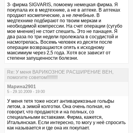
3- фирма SIGVARIS, помоему немецкая фирма. Я
покупала их в медтехнике, а не в аптеке. В аптеках
продают косметические, а не лечебные. В
медтехнике подбирают по твоим меркам и
необходимой компрессии. На счет операции (сугубо
мое мнение) не стоит спешить. Это не панацея. Я
два раза по три недели пролежала в сосудистой и
насмотрелась. Восемь человек из десяти после
операции возвращаются опять к исходному
максимиум через 2,5 года. Хотя все зависит от
степени запущенности болезни.
Re: У меня ВАРИКОЗНОЕ РАСШИРЕНИЕ ВЕН,
помогите советом!!!!!!!!!
Марина2901
5 - 29.10.2009 - 19:00
У меня тетя тоже носит антиварикозные гольфы
летом, а эимой колготки. Она очень полная, но
говорит, что продаются и на полных, со
специальными вставками. Фирма, кажется,
Итальянская. Если интересно, то могу у неё спросить
как называется и где она их покупает.