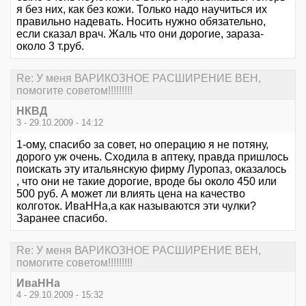
я без них, как без кожи. Только надо научиться их
правильно надевать. Носить нужно обязательно,
если сказал врач. Жаль что они дорогие, зараза-
около 3 т.руб.
Re: У меня ВАРИКОЗНОЕ РАСШИРЕНИЕ ВЕН,
помогите советом!!!!!!!!!
НКВД
3 - 29.10.2009 - 14:12
1-ому, спасибо за совет, но операцию я не потяну,
дорого уж очень. Сходила в аптеку, правда пришлось
поискать эту итальянскую фирму Луропаз, оказалось
, что они не такие дорогие, вроде бы около 450 или
500 руб. А может ли влиять цена на качество
колготок. ИваННа,а как называются эти чулки?
Заранее спасибо.
Re: У меня ВАРИКОЗНОЕ РАСШИРЕНИЕ ВЕН,
помогите советом!!!!!!!!!
ИваННа
4 - 29.10.2009 - 15:32