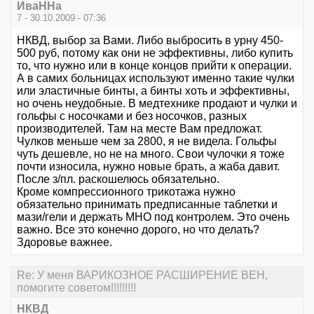
ИваННа
7 - 30.10.2009 - 07:36
НКВД, выбор за Вами. Либо выбросить в урну 450-
500 руб, потому как они не эффективны, либо купить
то, что нужно или в конце концов прийти к операции.
А в самих больницах используют именно такие чулки
или эластичные бинты, а бинты хоть и эффективны,
но очень неудобные. В медтехнике продают и чулки и
гольфы с носочками и без носочков, разных
производителей. Там на месте Вам предложат.
Чулков меньше чем за 2800, я не видела. Гольфы
чуть дешевле, но не на много. Свои чулочки я тоже
почти износила, нужно новые брать, а жаба давит.
После з/пл. раскошелюсь обязательно.
Кроме компрессионного трикотажа нужно
обязательно принимать предписанные таблетки и
мази/гели и держать МНО под контролем. Это очень
важно. Все это конечно дорого, но что делать?
Здоровье важнее.
Re: У меня ВАРИКОЗНОЕ РАСШИРЕНИЕ ВЕН,
помогите советом!!!!!!!!!
НКВД