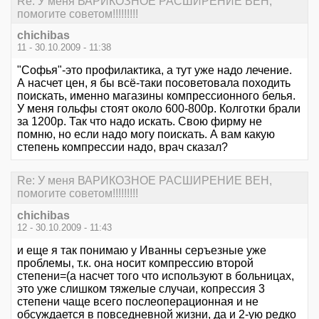
Re: У меня ВАРИКОЗНОЕ РАСШИРЕНИЕ ВЕН,
помогите советом!!!!!!!!!
chichibas
11 - 30.10.2009 - 11:38
"Софья"-это профилактика, а тут уже надо лечение.
А насчет цен, я бы всё-таки посоветовала походить
поискать, именно магазины компрессионного белья.
У меня гольфы стоят около 600-800р. Колготки брали
за 1200р. Так что надо искать. Свою фирму не
помню, но если надо могу поискать. А вам какую
степень компрессии надо, врач сказал?
Re: У меня ВАРИКОЗНОЕ РАСШИРЕНИЕ ВЕН,
помогите советом!!!!!!!!!
chichibas
12 - 30.10.2009 - 11:43
и еще я так понимаю у Иванны серъезные уже
проблемы, т.к. она носит компрессию второй
степени=(а насчет того что используют в больницах,
это уже слишком тяжелые случаи, копрессия 3
степени чаще всего послеоперационная и не
обсуждается в повседневной жизни, да и 2-ую редко