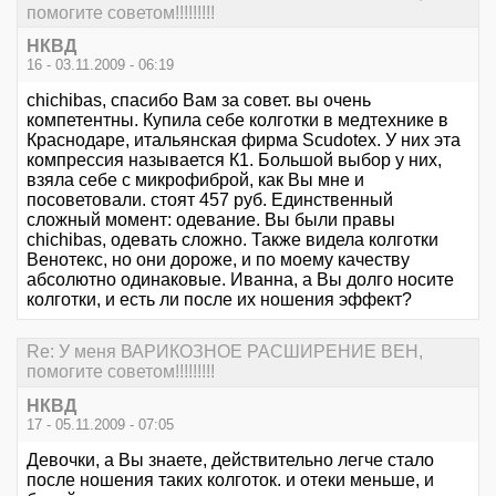
помогите советом!!!!!!!!!
НКВД
16 - 03.11.2009 - 06:19
chichibas, спасибо Вам за совет. вы очень
компетентны. Купила себе колготки в медтехнике в
Краснодаре, итальянская фирма Scudotex. У них эта
компрессия называется К1. Большой выбор у них,
взяла себе с микрофиброй, как Вы мне и
посоветовали. стоят 457 руб. Единственный
сложный момент: одевание. Вы были правы
chichibas, одевать сложно. Также видела колготки
Венотекс, но они дороже, и по моему качеству
абсолютно одинаковые. Иванна, а Вы долго носите
колготки, и есть ли после их ношения эффект?
Re: У меня ВАРИКОЗНОЕ РАСШИРЕНИЕ ВЕН,
помогите советом!!!!!!!!!
НКВД
17 - 05.11.2009 - 07:05
Девочки, а Вы знаете, действительно легче стало
после ношения таких колготок. и отеки меньше, и