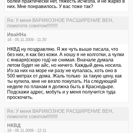
болей практически нет, тяжесть исчезла. и не жарко в
них. Мне понравилось. У вас тоже так?
Re: У меня ВАРИКОЗНОЕ РАСШИРЕНИЕ ВЕН,
помогите советом!!!!!!!!!
ИваННа
18 - 05.11.2009 - 11:20
НКВД ну поздравляю. Я же чуть выше писала, что
без них, я как без кожи. А ношу я не колготки, а чулки
с января(скоро год) не снимая. Вначале думала
летом будет не айс, но ничего. Каждый день носила.
Из-за них на море ни разу не купалась, хоть оно в
500 метрах от дома. Жаль только за такую цену, как
ты купила, мне не везло покупать. На следующей
неделе по планам я должна быть в Краснодыре.
Подскажи адрес, мобуть и у меня получится туда
проскочить.
Re: У меня ВАРИКОЗНОЕ РАСШИРЕНИЕ ВЕН,
помогите советом!!!!!!!!!
НКВД
19 - 05.11.2009 - 12:11