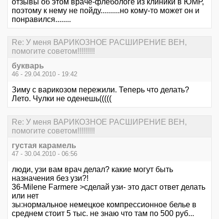
отзывы об этом враче-флебологе из клиники в ЮМР,
поэтому к нему не пойду..........но кому-то может он и
понравился........
Re: У меня ВАРИКОЗНОЕ РАСШИРЕНИЕ ВЕН,
помогите советом!!!!!!!!!
букварь
46 - 29.04.2010 - 19:42
Зиму с варикозом пережили. Теперь что делать?
Лето. Чулки не оденешь(((((
Re: У меня ВАРИКОЗНОЕ РАСШИРЕНИЕ ВЕН,
помогите советом!!!!!!!!!
густая карамель
47 - 30.04.2010 - 06:56
люди, узи вам врач делал? какие могут быть
назначения без узи?!
36-Milene Farmere >сделай узи- это даст ответ делать
или нет
зы:нормальное немецкое компрессионное белье в
среднем стоит 5 тыс. не знаю что там по 500 руб...