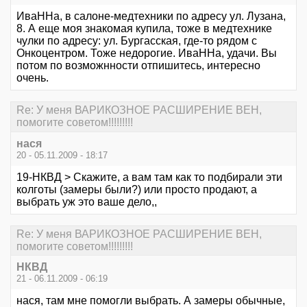
ИваННа, в салоне-медтехники по адресу ул. Лузана,
8. А еще моя знакомая купила, тоже в медтехнике
чулки по адресу: ул. Бургасская, где-то рядом с
Онкоцентром. Тоже недорогие. ИваННа, удачи. Вы
потом по возможнности отпишитесь, интересно
очень.
Re: У меня ВАРИКОЗНОЕ РАСШИРЕНИЕ ВЕН,
помогите советом!!!!!!!!!
нася
20 - 05.11.2009 - 18:17
19-НКВД > Скажите, а вам там как то подбирали эти
колготы (замеры были?) или просто продают, а
выбрать уж это ваше дело,,
Re: У меня ВАРИКОЗНОЕ РАСШИРЕНИЕ ВЕН,
помогите советом!!!!!!!!!
НКВД
21 - 06.11.2009 - 06:19
нася, там мне помогли выбрать. А замеры обычные,