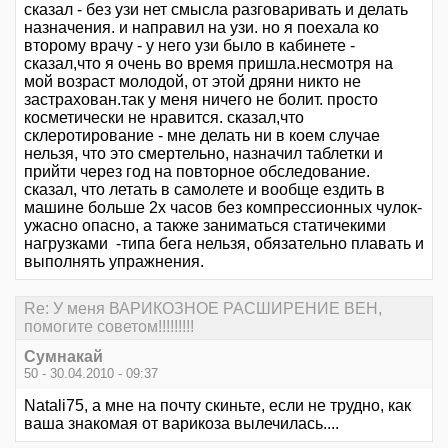
сказал - без узи нет смысла разговаривать и делать
назначения. и направил на узи. но я поехала ко
второму врачу - у него узи было в кабинете -
сказал,что я очень во время пришла.несмотря на
мой возраст молодой, от этой дряни никто не
застрахован.так у меня ничего не болит. просто
косметически не нравится. сказал,что
склеротирование - мне делать ни в коем случае
нельзя, что это смертельно, назначил таблетки и
прийти через год на повторное обследование.
сказал, что летать в самолете и вообще ездить в
машине больше 2х часов без компрессионных чулок-
ужасно опасно, а также заниматься статичекими
нагрузками -типа бега нельзя, обязательно плавать и
выполнять упражнения.
Re: У меня ВАРИКОЗНОЕ РАСШИРЕНИЕ ВЕН,
помогите советом!!!!!!!!!
Сумнакай
50 - 30.04.2010 - 09:37
Natali75, а мне на почту скиньте, если не трудно, как
ваша знакомая от варикоза вылечилась....