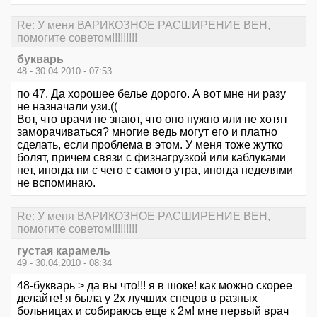
Re: У меня ВАРИКОЗНОЕ РАСШИРЕНИЕ ВЕН,
помогите советом!!!!!!!!!
букварь
48 - 30.04.2010 - 07:53
по 47. Да хорошее белье дорого. А вот мне ни разу
не назначали узи.((
Вот, что врачи не знают, что оно нужно или не хотят
заморачиваться? многие ведь могут его и платно
сделать, если проблема в этом. У меня тоже жутко
болят, причем связи с физнагрузкой или каблуками
нет, иногда ни с чего с самого утра, иногда неделями
не вспоминаю.
Re: У меня ВАРИКОЗНОЕ РАСШИРЕНИЕ ВЕН,
помогите советом!!!!!!!!!
густая карамель
49 - 30.04.2010 - 08:34
48-букварь > да вы что!!! я в шоке! как можно скорее
делайте! я была у 2х лучших спецов в разных
больницах и собираюсь еще к 2м! мне первый врач