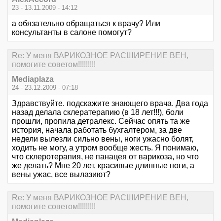
23 - 13.11.2009 - 14:12
а обязательно обращаться к врачу? Или
консультанты в салоне помогут?
Re: У меня ВАРИКОЗНОЕ РАСШИРЕНИЕ ВЕН,
помогите советом!!!!!!!!!
Mediaplaza
24 - 23.12.2009 - 07:18
Здравствуйте. подскажите знающего врача. Два года
назад делала склератерапию (в 18 лет!!!), боли
прошли, пропила детралекс. Сейчас опять та же
история, начала работать бухгалтером, за две
недели вылезли сильно вены, ноги ужасно болят,
ходить не могу, а утром вообще жесть. Я понимаю,
что склеротерапия, не панацея от варикоза, но что
же делать? Мне 20 лет, красивые длинные ноги, а
вены ужас, все вылазиют?
Re: У меня ВАРИКОЗНОЕ РАСШИРЕНИЕ ВЕН,
помогите советом!!!!!!!!!