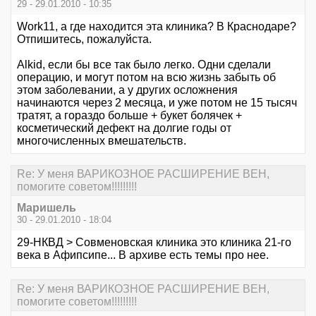
29 - 29.01.2010 - 10:35
Work11, а где находится эта клиника? В Краснодаре?
Отпишитесь, пожалуйста.
Alkid, если бы все так было легко. Одни сделали
операцию, и могут потом на всю жизнь забыть об
этом заболевании, а у других осложнения
начинаются через 2 месяца, и уже потом не 15 тысяч
тратят, а гораздо больше + букет болячек +
косметический дефект на долгие годы от
многочисленных вмешательств.
Re: У меня ВАРИКОЗНОЕ РАСШИРЕНИЕ ВЕН,
помогите советом!!!!!!!!!
Маришель
30 - 29.01.2010 - 18:04
29-НКВД > Совменовская клиника это клиника 21-го
века в Афипсипе... В архиве есть темы про нее.
Re: У меня ВАРИКОЗНОЕ РАСШИРЕНИЕ ВЕН,
помогите советом!!!!!!!!!