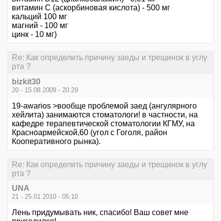
витамин С (аскорбиновая кислота) - 500 мг
кальций 100 мг
магний - 100 мг
цинк - 10 мг)
Re: Как определить причину заеды и трещинок в углу
рта ?
bizkit30
20 - 15.08.2009 - 20:29
19-awarios >вообще проблемой заед (ангулярного
хейлита) занимаются стоматологи! в частности, на
кафедре терапевтической стоматологии КГМУ, на
Красноармейской,60 (угол с Гоголя, район
Кооперативного рынка).
Re: Как определить причину заеды и трещинок в углу
рта ?
UNA
21 - 25.01.2010 - 05:10
Лень придумывать ник, спасибо! Ваш совет мне