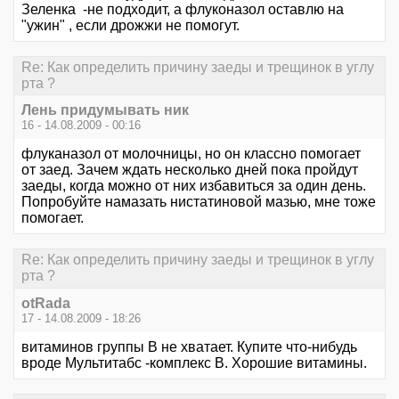
Зеленка -не подходит, а флуконазол оставлю на
"ужин" , если дрожжи не помогут.
Re: Как определить причину заеды и трещинок в углу
рта ?
Лень придумывать ник
16 - 14.08.2009 - 00:16
флуканазол от молочницы, но он классно помогает
от заед. Зачем ждать несколько дней пока пройдут
заеды, когда можно от них избавиться за один день.
Попробуйте намазать нистатиновой мазью, мне тоже
помогает.
Re: Как определить причину заеды и трещинок в углу
рта ?
otRada
17 - 14.08.2009 - 18:26
витаминов группы В не хватает. Купите что-нибудь
вроде Мультитабс -комплекс В. Хорошие витамины.