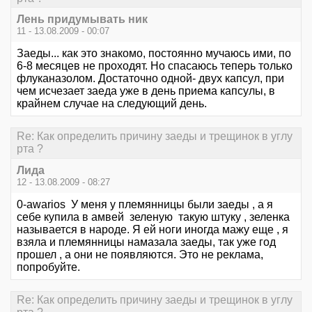
Лень придумывать ник
11 - 13.08.2009 - 00:07
Заеды... как это знакомо, постоянно мучаюсь ими, по
6-8 месяцев не проходят. Но спасаюсь теперь только
флуканазолом. Достаточно одной- двух капсул, при
чем исчезает заеда уже в день приема капсулы, в
крайнем случае на следующий день.
Re: Как определить причину заеды и трещинок в углу
рта ?
Лида
12 - 13.08.2009 - 08:27
0-awarios У меня у племянницы были заеды , а я
себе купила в амвей зеленую такую штуку , зеленка
называется в народе. Я ей ноги иногда мажу еще , я
взяла и племянницы намазала заеды, так уже год
прошел , а они не появляются. Это не реклама,
попробуйте.
Re: Как определить причину заеды и трещинок в углу