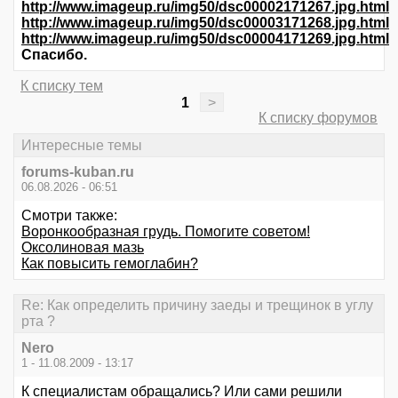
http://www.imageup.ru/img50/dsc00002171267.jpg.html
http://www.imageup.ru/img50/dsc00003171268.jpg.html
http://www.imageup.ru/img50/dsc00004171269.jpg.html
Спасибо.
К списку тем
1
>
К списку форумов
Интересные темы
forums-kuban.ru
06.08.2026 - 06:51
Смотри также:
Воронкообразная грудь. Помогите советом!
Оксолиновая мазь
Как повысить гемоглабин?
Re: Как определить причину заеды и трещинок в углу
рта ?
Nero
1 - 11.08.2009 - 13:17
К специалистам обращались? Или сами решили