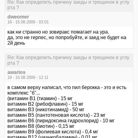
Re: Как определить причину заеды и трещинок в углу
рта ?
dweomer
18 - 15.08.2009 - 03:01
как ни странно но зовиракс помагает на ура.
да, это не герпес, но попробуйте, и заед не будет на
2й день
Re: Как определить причину заеды и трещинок в углу
рта ?
awarios
19 - 15.08.2009 - 12:11
в самом верху написал, что пил берокка - это и есть
комплекс "б"...
(витамин B1 (тиамин) - 15 мг
витамин B2 (рибофлавин) - 15 мг
витамин В3 (никотинамид) - 50 мг
витамин В5 (пантотеновая кислота) - 23 мг
витамин B6 (пиридоксина гидрохлорид) - 10 мг
витамин В8 (биотин) - 0,15 мг
витамин В9 (фолиевая кислота) - 0,4 мг
витамин B12 (цианкобаламин) - 0,01 мг