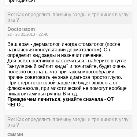
пригодился!
Re: Как определить причину заеды и трещинок в углу
рта ?
Doctorstom
22 - 25.01.2010 - 22:48
Ваш врач - дерматолог, иногда стоматолог (после
назначения консультации дерматологом). Он
определит вид заеды и назначит лечение.
Для всех советчиков как лечиться - наберите в гугле
"ангулярный хейлит виды" и почитайте, будет очень
полезно осознать, что при таком многообразии
причин советовать не зная диагноза просто глупо.
При стерптококковой заеде не будет эффекта от
флюконазола, при микотической не помогут вообще
никак витамины группы В и т.д.
Прежде чем лечиться, узнайте сначала - ОТ
ЧЕГО...
Re: Как определить причину заеды и трещинок в углу
рта ?
самми