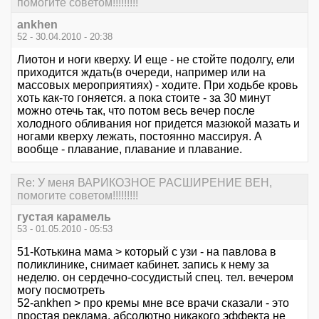
помогите советом!!!!!!!!!
ankhen
52 - 30.04.2010 - 20:38
Лиотон и ноги кверху. И еще - не стойте подолгу, ели
приходится ждать(в очереди, например или на
массовых мероприятиях) - ходите. При ходьбе кровь
хоть как-то гоняется. а пока стоите - за 30 минут
можно отечь так, что потом весь вечер после
холодного обливания ног придется мазюкой мазать и
ногами кверху лежать, постоянно массируя. А
вообще - плавание, плавание и плавание.
Re: У меня ВАРИКОЗНОЕ РАСШИРЕНИЕ ВЕН,
помогите советом!!!!!!!!!
густая карамель
53 - 01.05.2010 - 05:53
51-Котькина мама > который с узи - на павлова в
поликлинике, снимает кабинет. запись к нему за
неделю. он сердечно-сосудистый спец. тел. вечером
могу посмотреть
52-ankhen > про кремы мне все врачи сказали - это
простая реклама. абсолютно никакого эффекта не