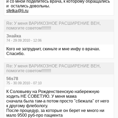
и со мной поделитесь врача, к которому обращались
и остались довольны.
sfetka@li.ru
Re: У меня ВАРИКОЗНОЕ РАСШИРЕНИЕ ВЕН,
помогите советом!!!!!!!!!
Знайка
74 - 29.09.2010 - 12:06
Кого не затруднит, скиньте и мне инфу о врачах.
Спасибо.
Re: У меня ВАРИКОЗНОЕ РАСШИРЕНИЕ ВЕН,
помогите советом!!!!!!!!!
56s78
75 - 30.09.2010 - 07:10
К Соловьеву на Рожденственскую набережную
ходить НЕ СОВЕТУЮ. У меня мама
сначала была там-а потом просто "сбежала" от него
к другому флебологу.
После процедур, за которые он берет не много ни
мало 9500 руб-про пациента