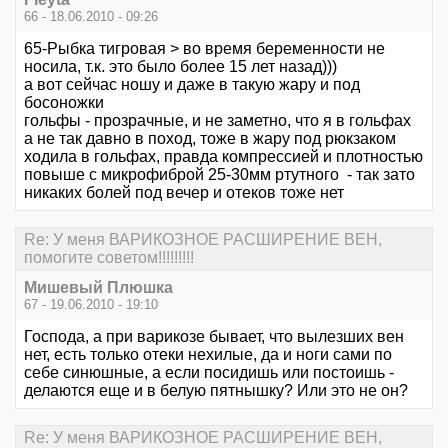
66 - 18.06.2010 - 09:26
65-Рыбка тигровая > во время беременности не
носила, т.к. это было более 15 лет назад)))
а вот сейчас ношу и даже в такую жару и под
босоножки
гольфы - прозрачные, и не заметно, что я в гольфах
а не так давно в поход, тоже в жару под рюкзаком
ходила в гольфах, правда компрессией и плотностью
повыше с микрофиброй 25-30мм ртутного - так зато
никаких болей под вечер и отеков тоже нет
Re: У меня ВАРИКОЗНОЕ РАСШИРЕНИЕ ВЕН,
помогите советом!!!!!!!!!
Мишевый Плюшка
67 - 19.06.2010 - 19:10
Господа, а при варикозе бывает, что вылезших вен
нет, есть только отеки нехилые, да и ноги сами по
себе синюшные, а если посидишь или постоишь -
делаются еще и в белую пятнышку? Или это не он?
Re: У меня ВАРИКОЗНОЕ РАСШИРЕНИЕ ВЕН,