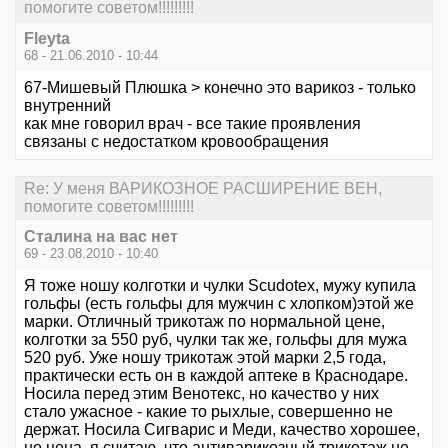
помогите советом!!!!!!!!!
Fleyta
68 - 21.06.2010 - 10:44
67-Мишевый Плюшка > конечно это варикоз - только
внутренний
как мне говорил врач - все такие проявления
связаны с недостатком кровообращения
Re: У меня ВАРИКОЗНОЕ РАСШИРЕНИЕ ВЕН,
помогите советом!!!!!!!!!
Сталина на вас нет
69 - 23.08.2010 - 10:40
Я тоже ношу колготки и чулки Scudotex, мужу купила
гольфы (есть гольфы для мужчин с хлопком)этой же
марки. Отличный трикотаж по нормальной цене,
колготки за 550 руб, чулки так же, гольфы для мужа
520 руб. Уже ношу трикотаж этой марки 2,5 года,
практически есть он в каждой аптеке в Краснодаре.
Носила перед этим Венотекс, но качество у них
стало ужасное - какие то рыхлые, совершенно не
держат. Носила Сигварис и Меди, качество хорошее,
но цена, я считаю, что антиварикозный трикотаж не