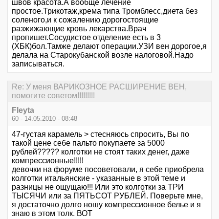
швов красота.А вообще лечение
простое.Трикотаж,крема типа Тромблесс,диета без
соленого,и к сожалению дорогостоящие
разжижающие кровь лекарства.Врач
пропишет.Сосудистое отделение есть в 3
(ХБК)бол.Тамже делают операции.УЗИ вен дорогое,я
делала на Старокубанской возле налоговой.Надо
записываться.
Re: У меня ВАРИКОЗНОЕ РАСШИРЕНИЕ ВЕН,
помогите советом!!!!!!!!!
Fleyta
60 - 14.05.2010 - 08:48
47-густая карамель > стесняюсь спросить, Вы по
такой цене себе пальто покупаете за 5000
рублей????? колготки не стоят таких денег, даже
компрессионные!!!!!
девочки на форуме посоветовали, я себе приобрела
колготки итальянские - указанные в этой теме и
разницы не ощущаю!!! Или это колготки за ТРИ
ТЫСЯЧИ или за ПЯТЬСОТ РУБЛЕЙ. Поверьте мне,
я достаточно долго ношу компрессионное белье и я
знаю в этом толк. ВОТ