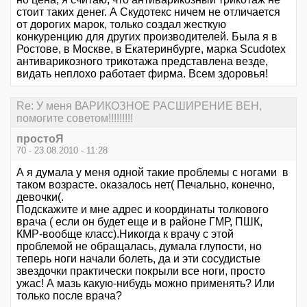
стоит таких денег. А Скудотекс ничем не отличается
от дорогих марок, только создал жесткую
конкуренцию для других производителей. Была я в
Ростове, в Москве, в Екатеринбурге, марка Scudotex
антиварикозного трикотажа представлена везде,
видать неплохо работает фирма. Всем здоровья!
Re: У меня ВАРИКОЗНОЕ РАСШИРЕНИЕ ВЕН,
помогите советом!!!!!!!!!
простоЯ
70 - 23.08.2010 - 11:28
А я думала у меня одной такие проблемы с ногами в
таком возрасте. оказалось нет( Печально, конечно,
девочки(.
Подскажите и мне адрес и координаты толкового
врача ( если он будет еще и в районе ГМР, ПШК,
КМР-вообще класс).Никогда к врачу с этой
проблемой не обращалась, думала глупости, но
теперь ноги начали болеть, да и эти сосудистые
звездочки практически покрыли все ноги, просто
ужас! А мазь какую-нибудь можно применять? Или
только после врача?