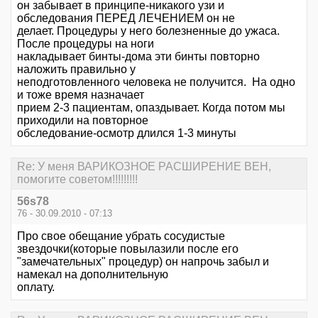
он забывает в принципе-никакого узи и
обследования ПЕРЕД ЛЕЧЕНИЕМ он не
делает. Процедуры у него болезненные до ужаса.
После процедуры на ноги
накладывает бинты-дома эти бинты повторно
наложить правильно у
неподготовленного человека не получится. На одно
и тоже время назначает
прием 2-3 пациентам, опаздывает. Когда потом мы
приходили на повторное
обследование-осмотр длился 1-3 минуты
Re: У меня ВАРИКОЗНОЕ РАСШИРЕНИЕ ВЕН,
помогите советом!!!!!!!!!
56s78
76 - 30.09.2010 - 07:13
Про свое обещание убрать сосудистые
звездочки(которые повылазили после его
"замечательных" процедур) он напрочь забыл и
намекал на дополнительную
оплату.