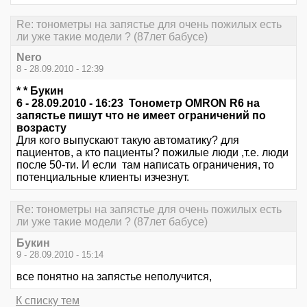
Re: тонометры на запястье для очень пожилых есть
ли уже такие модели ? (87лет бабусе)
Nero
8 - 28.09.2010 - 12:39
* * Букин
6 - 28.09.2010 - 16:23 Тонометр OMRON R6 на
запястье пишут что не имеет ограничений по
возрасту
Для кого выпускают такую автоматику? для
пациентов, а кто пациенты? пожилые люди ,т.е. люди
после 50-ти. И если там написать ограничения, то
потенциальные клиенты изчезнут.
Re: тонометры на запястье для очень пожилых есть
ли уже такие модели ? (87лет бабусе)
Букин
9 - 28.09.2010 - 15:14
все понятно на запястье неполучится,
К списку тем