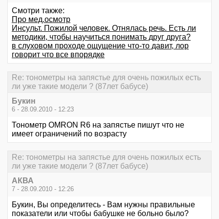
Смотри также:
Про мед.осмотр
Инсульт. Пожилой человек. Отнялась речь. Есть ли
методики, чтобы научиться понимать друг друга?
в слуховом проходе ощущение что-то давит, лор
говорит что все впорядке
Re: тонометры на запястье для очень пожилых есть
ли уже такие модели ? (87лет бабусе)
Букин
6 - 28.09.2010 - 12:23
Тонометр OMRON R6 на запястье пишут что не
имеет ограничений по возрасту
Re: тонометры на запястье для очень пожилых есть
ли уже такие модели ? (87лет бабусе)
АКВА
7 - 28.09.2010 - 12:26
Букин, Вы определитесь - Вам нужны правильные
показатели или чтобы бабушке не больно было?