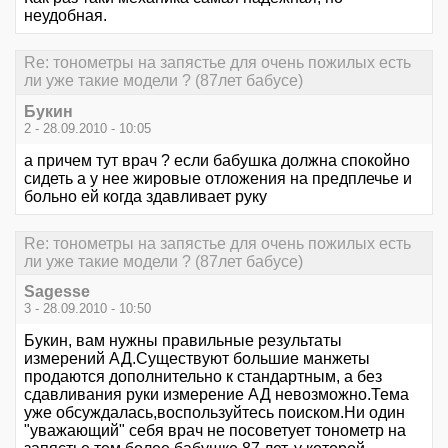
неудобная.
Re: тонометры на запястье для очень пожилых есть
ли уже такие модели ? (87лет бабусе)
Букин
2 - 28.09.2010 - 10:05
а причем тут врач ? если бабушка должна спокойно
сидеть а у нее жировые отложения на предплечье и
больно ей когда здавливает руку
Re: тонометры на запястье для очень пожилых есть
ли уже такие модели ? (87лет бабусе)
Sagesse
3 - 28.09.2010 - 10:50
Букин, вам нужны правильные результаты
измерений АД.Существуют большие манжеты
продаются дополнительно к стандартным, а без
сдавливания руки измерение АД невозможно.Тема
уже обсуждалась,воспользуйтесь поиском.Ни один
"уважающий" себя врач не посоветует тонометр на