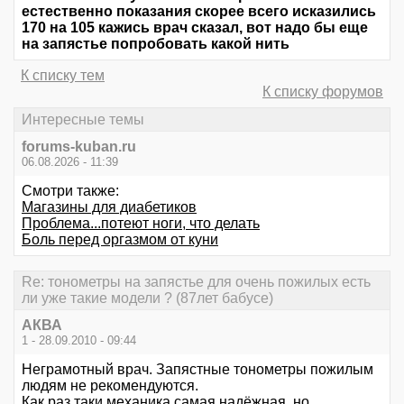
естественно показания скорее всего исказились
170 на 105 кажись врач сказал, вот надо бы еще
на запястье попробовать какой нить
К списку тем
К списку форумов
Интересные темы
forums-kuban.ru
06.08.2026 - 11:39
Смотри также:
Магазины для диабетиков
Проблема...потеют ноги, что делать
Боль перед оргазмом от куни
Re: тонометры на запястье для очень пожилых есть
ли уже такие модели ? (87лет бабусе)
АКВА
1 - 28.09.2010 - 09:44
Неграмотный врач. Запястные тонометры пожилым
людям не рекомендуются.
Как раз таки механика самая надёжная, но