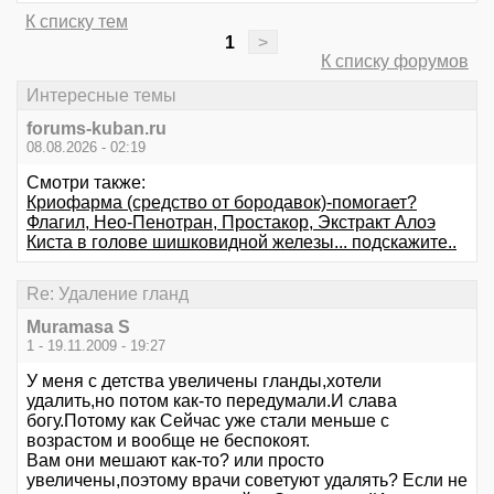
К списку тем
1
>
К списку форумов
Интересные темы
forums-kuban.ru
08.08.2026 - 02:19
Смотри также:
Криофарма (средство от бородавок)-помогает?
Флагил, Нео-Пенотран, Простакор, Экстракт Алоэ
Киста в голове шишковидной железы... подскажите..
Re: Удаление гланд
Muramasa S
1 - 19.11.2009 - 19:27
У меня с детства увеличены гланды,хотели
удалить,но потом как-то передумали.И слава
богу.Потому как Сейчас уже стали меньше с
возрастом и вообще не беспокоят.
Вам они мешают как-то? или просто
увеличены,поэтому врачи советуют удалять? Если не