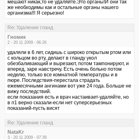
мешают никак,то не удаляйте.Это органы!И они так
же необходимы как и остальные органы нашего
организма!!! Я серьезно!
Re: Удаление гланд
Гномик
2 - 20.11.2009 - 06:26
удаляли в 6 лет, сидишь с широко открытым ртом или
с кольцом во рту, делают в гланду укол
обезбаливающий и вырезают, потом тампонируют, и
вперед, заре навстречу. Есть очень больно потом
неделю, только все комнатной температуры и в
пюре. Последствия-перестала страдать
ежемесячными ангинами вот уже 24 года. Больше не
вижу последствий.
если показания есть и врач настаивает-удаляйте, но
в п1 верно сказали-если нет суперсерьезных
показаний-пусть висят
Re: Удаление гланд
NataKr
3 - 20.11.2009 - 07:39