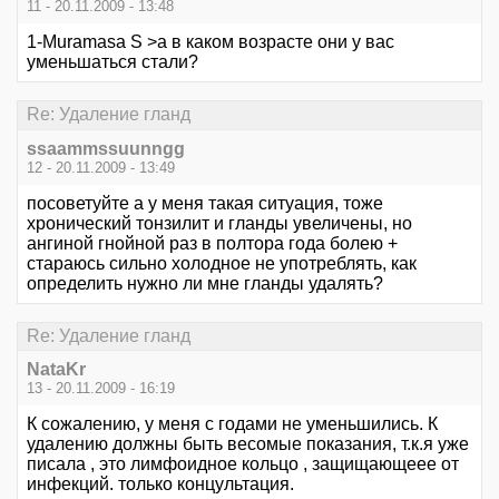
11 - 20.11.2009 - 13:48
1-Muramasa S >а в каком возрасте они у вас
уменьшаться стали?
Re: Удаление гланд
ssaammssuunngg
12 - 20.11.2009 - 13:49
посоветуйте а у меня такая ситуация, тоже
хронический тонзилит и гланды увеличены, но
ангиной гнойной раз в полтора года болею +
стараюсь сильно холодное не употреблять, как
определить нужно ли мне гланды удалять?
Re: Удаление гланд
NataKr
13 - 20.11.2009 - 16:19
К сожалению, у меня с годами не уменьшились. К
удалению должны быть весомые показания, т.к.я уже
писала , это лимфоидное кольцо , защищающеее от
инфекций. только концультация.