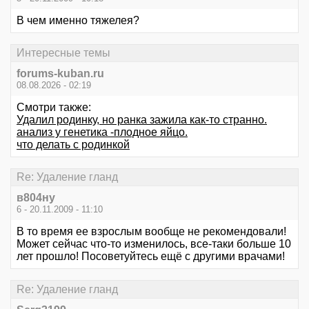
В чем именно тяжелея?
Интересные темы
forums-kuban.ru
08.08.2026 - 02:19
Смотри также:
Удалил родинку, но ранка зажила как-то странно.
анализ у генетика -плодное яйцо.
что делать с родинкой
Re: Удаление гланд
в804ну
6 - 20.11.2009 - 11:10
В то время ее взрослым вообще не рекомендовали!
Может сейчас что-то изменилось, все-таки больше 10
лет прошло! Посоветуйтесь ещё с другими врачами!
Re: Удаление гланд