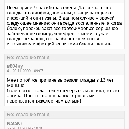
Всем привет! спасибо за советы. Да , я знаю, что
гланды это лимфоидное кольцо, защищающее от
инфекций,и они нужны. В данном случае у врачей
следующее мнение: они всегда воспаленные, а когда
болею, перекрывают все горло.имееться серьезное
заболевание гломерулонефрит. В моем случае,
гланды не защищают, наоборот, являються
источником инфекций. если тема близка, пишите.
Re: Удаление гланд
в804ну
4 - 20.11.2009 - 09:07
Мне по той же причине вырезали гланды в 13 лет!
Меньше
болеть я не стала, только теперь если ангина, то это
ангина! Просто эта операция взрослыми
переносится тяжелее, чем детьми!
Re: Удаление гланд
NataKr
5 - 20.11.2009 - 10:18