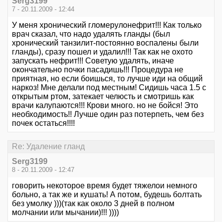
Serg3199
7 - 20.11.2009 - 12:44
У меня хронический гломерулонефрит!!! Как только
врач сказал, что надо удалять гланды (был
хронический танзилит-постоянно воспалены были
гланды), сразу пошел и удалил!!! Так как не охото
запускать нефрит!!! Советую удалять, иначе
окончательно почки пасадишь!!! Процедура не
приятная, но если боишься, то лучше иди на общий
наркоз! Мне делали под местным! Сидишь часа 1.5 с
открытым ртом, затекает челюсть и смотришь как
врачи калупаются!!! Крови много. но не бойся! Это
необходимость!! Лучше один раз потерпеть, чем без
почек остаться!!!!
Re: Удаление гланд
Serg3199
8 - 20.11.2009 - 12:47
говорить некоторое время будет тяжелои немного
больно, а так же и кушать! А потом, будешь болтать
без умолку )))(так как около 3 дней в полном
молчании или мычании)!!! ))))