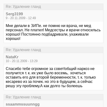
Re: Удаление гланд
Serg3199
9 - 20.11.2009 - 12:49
Мне делали в ЗИПе. не помню ни врача, не мед
персонал. Не платил! Медсестры и врачи относильсь
хорошо! Постоянно подбадривали, ухаживали
хорошо!
Re: Удаление гланд
NataKr
10 - 20.11.2009 - 13:29
Спасибо тебе огромное за совет!общий наркоз не
получится т. к. их уже было восемь, хочеться
оставить его для второй беременности, т. к. только
кесарево из за почек. но это в будущем, а сейчас
решу эту проблему.А как долго ты болеешь
Re: Удаление гланд
ssaammssuunngg