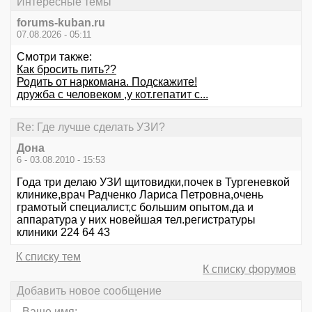
Интересные темы
forums-kuban.ru
07.08.2026 - 05:11
Смотри также:
Как бросить пить??
Родить от наркомана. Подскажите!
дружба с человеком ,у кот.гепатит с...
Re: Где лучше сделать УЗИ?
Дона
6 - 03.08.2010 - 15:53
Года три делаю УЗИ щитовидки,почек в Тургеневкой
клинике,врач Радченко Лариса Петровна,очень
грамотый специалист,с большим опытом,да и
аппаратура у них новейшая тел.регистратуры
клиники 224 64 43
К списку тем
К списку форумов
Добавить новое сообщение
Ваше имя: