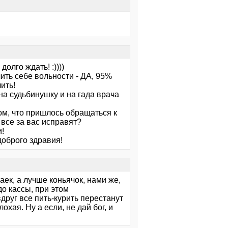
олго ждать! :))))
лить себе вольности - ДА, 95%
ить!
на судьбинушку и на гада врача
ом, что пришлось обращаться к
 все за вас исправят?
и!
оброго здравия!
чаек, а лучше коньячок, нами же,
о кассы, при этом
друг все пить-курить перестанут
охая. Ну а если, не дай бог, и