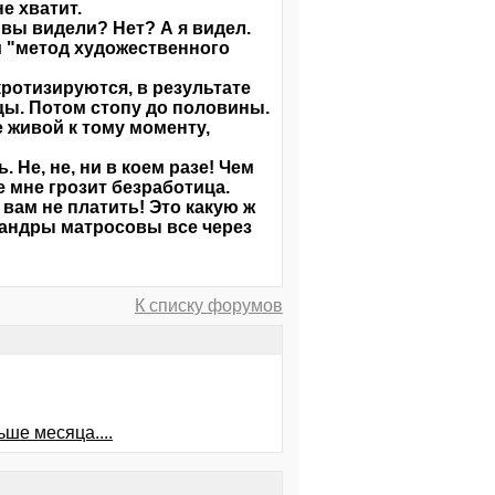
е хватит.
вы видели? Нет? А я видел.
и "метод художественного
ротизируются, в результате
цы. Потом стопу до половины.
 живой к тому моменту,
 Не, не, ни в коем разе! Чем
е мне грозит безработица.
 вам не платить! Это какую ж
сандры матросовы все через
К списку форумов
ше месяца....