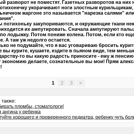
ый разворот не поместят. Газетных разворотов на них н
потихонечку укорачивают ноги злостным курильщикам, 
ьничном жаргоне это называется "нарезка салями" ил
ания".
 потихоньку закупориваются, и окружающие ткани нек
риходится их ампутировать. Сначала ампутируют паль
по лодыжку. Потом пониже колена. Потом, если кто еще
. А там уж недолго остается.
ько не подумайте, что я вас уговариваю бросить курить.
 вы курите, кушаете, ездите в пьяном виде, тем меньш
дарству-то вы какую радость приносите - ему ж пенсию
 экономию делаете, сознательные вы мои! Прям алек
!
1
2
3
>
 также:
бирать пломбы, стоматологи!
 ангина у ребенка
уйте хорошего и проверенного педиатра, ребенку чуть боль