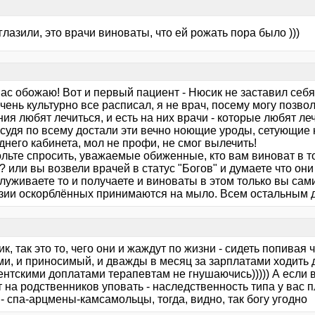
глазили, это врачи виноваты, что ей рожать пора было )))
 Вас обожаю! Вот и первый пациент - Нюсик не заставил себя д
чень культурно все расписал, я не врач, посему могу позво
ия любят лечиться, и есть на них врачи - которые любят леч
 судя по всему достали эти вечно ноющие уроды, сетующие 
днего кабинета, мол не профи, не смог вылечить!
ольте спросить, уважаемые обиженные, кто вам виноват в т
 или вы возвели врачей в статус "Богов" и думаете что они
луживаете то и получаете и виноваты в этом только вы сам
зии оскорблённых принимаются на мыло. Всем остальным д
ик, так это то, чего они и жаждут по жизни - сидеть попивая 
и, и приносимый, и дважды в месяц за зарплатами ходить д
нтскими доплатами терапевтам не гнушаючись))))) А если в
т на родственников уповать - наследственность типа у вас пл
- спа-арцмены-камсамольцы, тогда, видно, так богу угодно