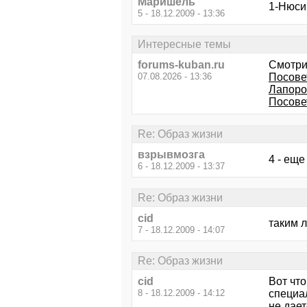
Маришель
1-Нюсик
5 - 18.12.2009 - 13:36
Интересные темы
forums-kuban.ru
Смотри
07.08.2026 - 13:36
Посове
Лапоро
Посове
Re: Образ жизни
взрывмозга
4 - еще
6 - 18.12.2009 - 13:37
Re: Образ жизни
cid
таким л
7 - 18.12.2009 - 14:07
Re: Образ жизни
cid
Вот что
8 - 18.12.2009 - 14:12
специал
не даете