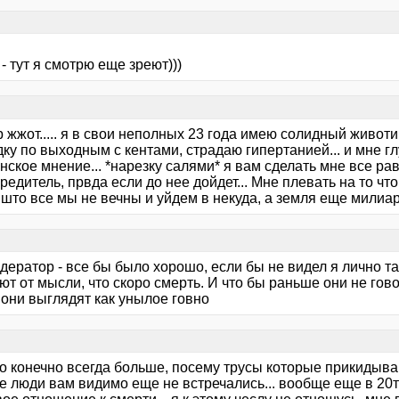
- тут я смотрю еще зреют)))
жжот..... я в свои неполных 23 года имею солидный животик
ку по выходным с кентами, страдаю гипертанией... и мне гл
ское мнение... *нарезку салями* я вам сделать мне все ра
редитель, првда если до нее дойдет... Мне плевать на то что
што все мы не вечны и уйдем в некуда, а земля еще милиар
ератор - все бы было хорошо, если бы не видел я лично та
т от мысли, что скоро смерть. И что бы раньше они не гов
 они выглядят как унылое говно
о конечно всегда больше, посему трусы которые прикидыва
е люди вам видимо еще не встречались... вообще еще в 20т