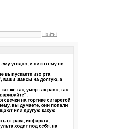
Найти!
ему угодно, и никто ему не
не выпускаете изо рта
, ваши шансы на долгую, а
как же так, умер так рано, так
оваривайте".
ия свечки на тортике сигаретой
очему, вы думаете, они попали
ещают или другую какую
ть от рака, инфаркта,
сульта ходит под себя, на