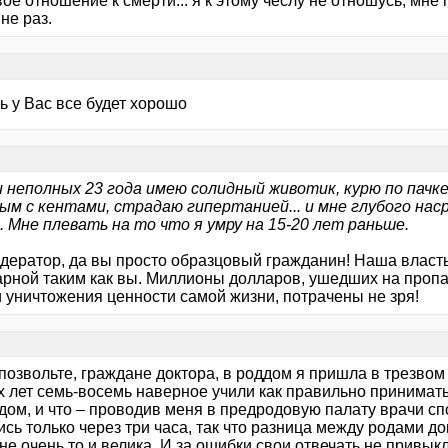
ое отношение к смерти... я к этому чеслу не отношусь, мн
не раз.
ь у Вас все будет хорошо
ои неполных 23 года имею солидный животик, курю по пачке
ым с кентами, страдаю гипертанией... и мне глубого нас
. Мне плевать на то что я умру на 15-20 лет раньше.
дератор, да вы просто образцовый гражданин! Наша власть
арной таким как вы. Миллионы долларов, ушедших на пропа
и уничтожения ценности самой жизни, потрачены не зря!
позвольте, граждане доктора, в роддом я пришла в трезвом
х лет семь-восемь наверное учили как правильно принимать
дом, и что – проводив меня в предродовую палату врачи сп
сь только через три часа, так что разница между родами д
не очень то и велика. И за ошибки свои отвечать не привык