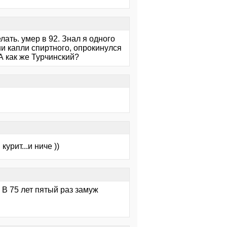
лать. умер в 92. Знал я одного
ни капли спиртного, опрокинулся
А как же Турчинский?
урит...и ниче ))
 В 75 лет пятый раз замуж