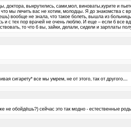
, доктора, выкрутились, сами,мол, виноваты,курите и пьете
 что мы лечить вас не хотим, молодцы. Я до знакомства с в
шь) вообще не знала, что такое болеть, вышла из больницы
ь и с тех пор врачей не очень люблю. И еще – если б все вд
твовать, то что б вы, зайки, делали, сидели и зарплаты по
ивая сигарету* все мы умрем, не от этого, так от другого....
же не обойдёшь?) сейчас это так модно - естественные роды 