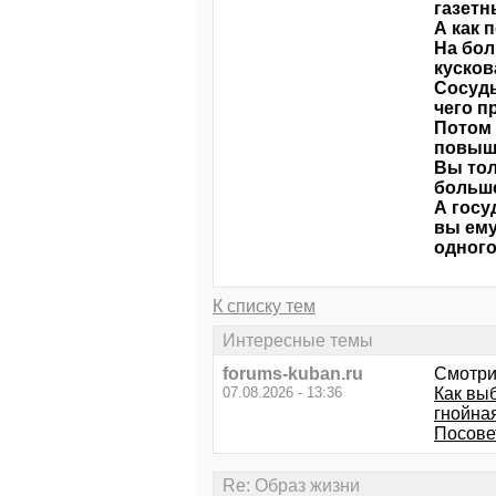
газетн
А как 
На бол
кусков
Сосуды
чего п
Потом 
повыше
Вы тол
больше
А госу
вы ему
одного
К списку тем
Интересные темы
forums-kuban.ru
Смотри
07.08.2026 - 13:36
Как вы
гнойная
Посовет
Re: Образ жизни