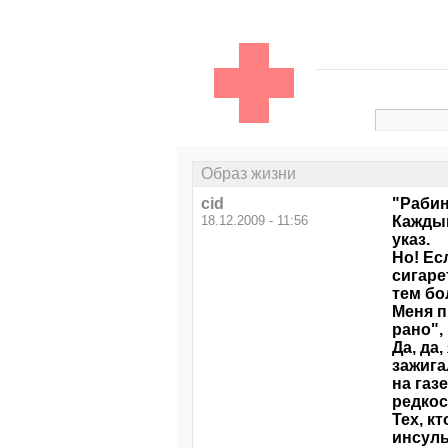
Образ жизни
cid
"Рабин
18.12.2009 - 11:56
Каждый
указ.
Но! Ес
сигаре
тем бо
Меня п
рано", 
Да, да
зажига
на газ
редкос
Тех, к
инсуль