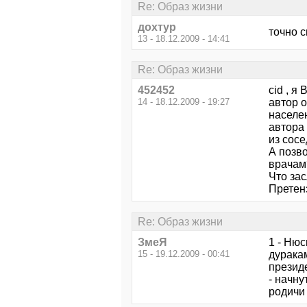
Re: Образ жизни
дохтур
точно с
13 - 18.12.2009 - 14:41
Re: Образ жизни
452452
cid , я
14 - 18.12.2009 - 19:27
автор о
населен
автора
из сосе
А позв
врачам?
Что зас
Претен
Re: Образ жизни
ЗмеЯ
1 - Нюс
15 - 19.12.2009 - 00:41
дуракам
президе
- начну
родичи 