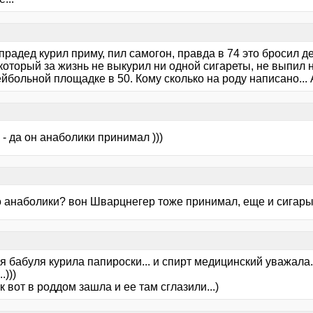
прадед курил приму, пил самогон, правда в 74 это бросил де
который за жизнь не выкурил ни одной сигареты, не выпил 
йбольной площадке в 50. Кому сколько на роду написано... 
- да он анаболики принимал )))
о анаболики? вон Шварцнегер тоже принимал, еще и сигары к
я бабуля курила папироски... и спирт медицинский уважала.
.)))
 вот в роддом зашла и ее там сглазили...)