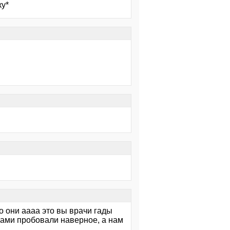
ку*
 о они аааа это вы врачи гады
 сами пробовали наверное, а нам