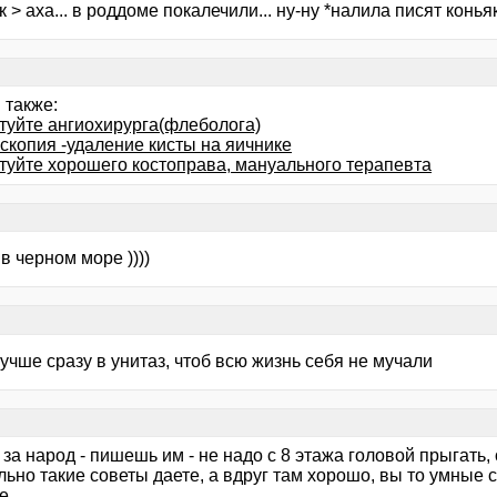
 > аха... в роддоме покалечили... ну-ну *налила писят конья
 также:
туйте ангиохирурга(флеболога)
скопия -удаление кисты на яичнике
туйте хорошего костоправа, мануального терапевта
 в черном море ))))
учше сразу в унитаз, чтоб всю жизнь себя не мучали
 за народ - пишешь им - не надо с 8 этажа головой прыгать,
ьно такие советы даете, а вдруг там хорошо, вы то умные
...