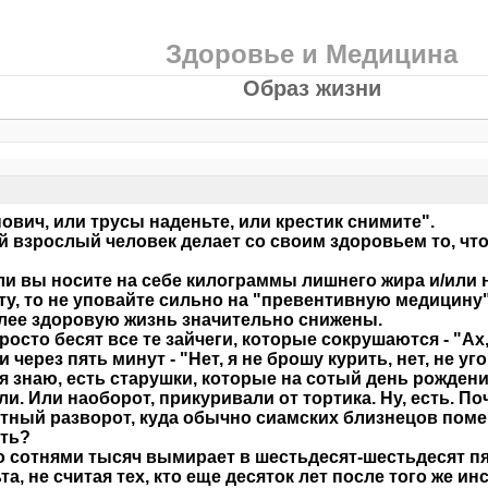
Здоровье и Медицина
Образ жизни
ович, или трусы наденьте, или крестик снимите".
 взрослый человек делает со своим здоровьем то, что 
ли вы носите на себе килограммы лишнего жира и/или 
ту, то не уповайте сильно на "превентивную медицину"
лее здоровую жизнь значительно снижены.
росто бесят все те зайчеги, которые сокрушаются - "Ах, 
и через пять минут - "Нет, я не брошу курить, нет, не уг
, я знаю, есть старушки, которые на сотый день рожден
ли. Или наоборот, прикуривали от тортика. Ну, есть. П
етный разворот, куда обычно сиамских близнецов пом
ть?
то сотнями тысяч вымирает в шестьдесят-шестьдесят пя
та, не считая тех, кто еще десяток лет после того же ин