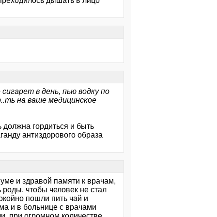
е преходилось дышать в лицо
 сигарет в день, пью водку по
р..ть на ваше медицинское
 должна гордиться и быть
ганду антиздорового образа
 уме и здравой памяти к врачам,
 роды, чтобы человек не стал
окойно пошли пить чай и
ома и в больнице с врачами
ли, при огромном количестве