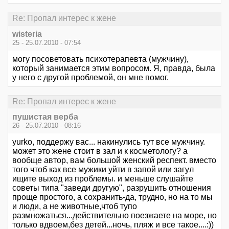
Re: Пропал интерес к жене
wisteria
25 - 25.07.2010 - 07:54
могу посоветовать психотерапевта (мужчину),
который занимается этим вопросом. Я, правда, была
у него с другой проблемой, он мне помог.
Re: Пропал интерес к жене
пушистая верба
26 - 25.07.2010 - 08:16
yurko, поддержу вас... накинулись тут все мужчину.
может это жене стоит в зал и к косметологу? а
вообще автор, вам большой женский респект. вместо
того чтоб как все мужики уйти в запой или загул
ищите выход из проблемы. и меньше слушайте
советы типа "заведи другую", разрушить отношения
проще простого, а сохранить-да, трудно, но на то мы
и люди, а не животные,чтоб тупо
размножаться...действительно поезжаете на море, но
только вдвоем,без детей...ночь, пляж и все такое....:))