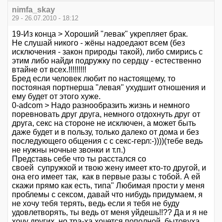
nimfa_skay
29 - 26.07.2010 - 18:12
19-Из конца > Хороший "левак" укрепляет брак.
Не слушай никого - жёны надоедают всем (без
исключения - закон природы такой), либо смирись с
этим либо найди подружку по сердцу - естественно
втайне от всех.!!!!!!!!!
Бред если человек любит по настоящему, то
постояная портнерша "левая" ухудшит отношения и
ему будет от этого хуже.
0-adcom > Надо разнообразить жизнь и немного
поревновать друг друга, немного отдохнуть друг от
друга, секс на стороне не исключен, а может быть
даже будет и в пользу, только далеко от дома и без
последующего общения с с секс-герл:-))))(тебе ведь
не нужны ночные звонки и т.п.)
Представь себе что ты расстался со
своей супружкой и твою жену имеет кто-то другой, и
она его имеет так, как в первые разы с тобой. А ей
скажи прямо как есть, типа" Любимая прости у меня
проблемы с сексом, давай что нибудь придумаем, я
не хочу тебя терять, ведь если я тебя не буду
удовлетворять, ты ведь от меня уйдешь!!?? Да и я не
хочу других, но тра-ха хочется пополной, бытовуха