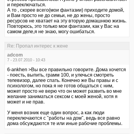
и переключаться.
А то , скорее всего(мои фантазии) приходите домой,
и Вам просто не до семьи, не до жены, просто
ресурсов не хватает на эту вторую домашнюю жизнь.
Повторюсь, это только мои фантазии, как у Вас на
самом деле,я не знаю, могу ошибаться.
Re: Пропал интерес к жене
adcom
7 - 23.07.2010 - 10:43
6-ankhen >Вы все правильно говорите. Дома хочется
- поесть, выпить, грамм 100, и улечься смотреть
телевизор, далее спать. Конечно же Вы правы и с
психологом, но пока я не готов общаться с ним,
может просто не верю что он может развить во мне
желание заниматься сексом с моей женой, хотя я
может и не прав.
У меня возник еще один вопрос, а как люди
переключаются с "работы на дом", ведь все равно
дома обсуждаются те или иные рабочие проблемы.