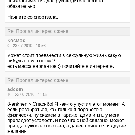
психологически - для руководителя просто
обязательно!
Начните со спортзала.
Re: Пропал интерес к жене
Космос
9 - 23.07.2010 - 10:56
может стоит превзнести в сексульную жизнь какую
нибудь новую нотку ?
есть масса вариантов ;) почитайте в интернете.
Re: Пропал интерес к жене
adcom
10 - 23.07.2010 - 11:05
8-ankhen > Спасибо! Я как-то упустил этот момент. А
если разобраться, как только я поработою
физически, ну скажем в гараже, дома и т.п., у меня
пропадает усталость и все что с ней связано, может
правда нужно в спортзал, а далее появятся и другие
желания.