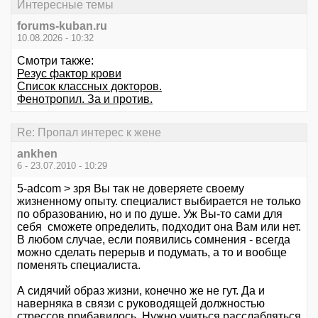
Интересные темы
forums-kuban.ru
10.08.2026 - 10:32
Смотри также:
Резус фактор крови
Список классных докторов.
Фенотропил. За и против.
Re: Пропал интерес к жене
ankhen
6 - 23.07.2010 - 10:29
5-adcom > зря Вы так не доверяете своему
жизненному опыту. специалист выбирается не только
по образованию, но и по душе. Уж Вы-то сами для
себя сможете определить, подходит она Вам или нет.
В любом случае, если появились сомнения - всегда
можно сделать перерыв и подумать, а то и вообще
поменять специалиста.
А сидячий образ жизни, конечно же не гут. Да и
наверняка в связи с руководящей должностью
стрессов прибавилось. Нужно учиться расслабляться