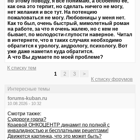
по этому поводу, я все понимаю, а особенно ее,
как она это терпит, но сделать ничего не могу,
нет желания и все тут. На потенцию
пожаловаться не могу. Любовницы у меня нет.
Как то был, очень быстрый, мимолетный роман
на работе, за что я очень жалею, но с кем не
бывает, по молодости-глупости наверное. Читал
в интернете, что в таких случаях необходимо
обратится к урологу, андрологу, психологу. Вот
уже даже наметил куда обратится.
А что Вы думаете по моей проблеме?
К списку тем
1
2
3
>
К списку форумов
Интересные темы
forums-kuban.ru
10.08.2026 - 10:32
Смотри также:
Судороги горла?
Краевой ОНКОЦЕНТР динамит по полной с
инвалидностью и бесплатными рецептами!
Движется картинка, что это может быть?