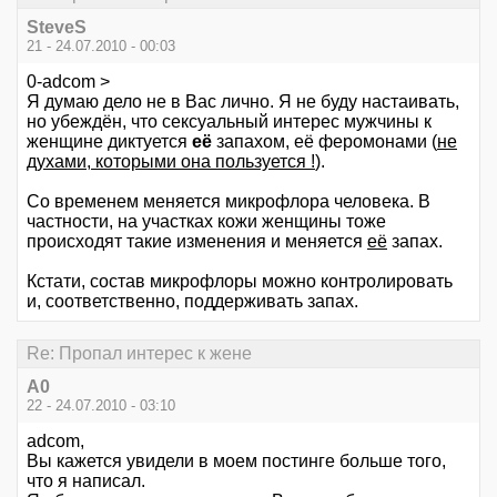
SteveS
21 - 24.07.2010 - 00:03
0-adcom >
Я думаю дело не в Вас лично. Я не буду настаивать,
но убеждён, что сексуальный интерес мужчины к
женщине диктуется
её
запахом, её феромонами (
не
духами, которыми она пользуется !
).
Со временем меняется микрофлора человека. В
частности, на участках кожи женщины тоже
происходят такие изменения и меняется
её
запах.
Кстати, состав микрофлоры можно контролировать
и, соответственно, поддерживать запах.
Re: Пропал интерес к жене
А0
22 - 24.07.2010 - 03:10
adcom,
Вы кажется увидели в моем постинге больше того,
что я написал.