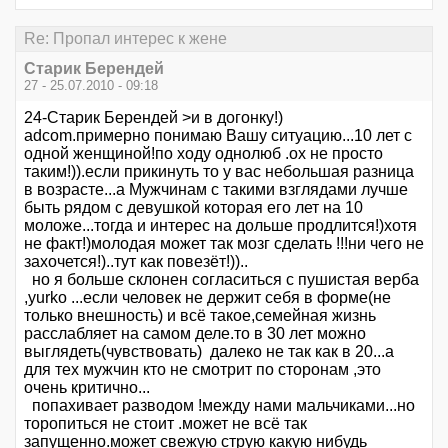
Re: Пропал интерес к жене
Старик Берендей
27 - 25.07.2010 - 09:18
24-Старик Берендей >и в догонку!)
adcom.примерно понимаю Вашу ситуацию...10 лет с
одной женщиной!по ходу однолюб .ох не просто
таким!)).если прикинуть то у вас небольшая разница
в возрасте...а Мужчинам с такими взглядами лучше
быть рядом с девушкой которая его лет на 10
моложе...тогда и интерес на дольше продлится!)хотя
не факт!)молодая может так мозг сделать !!!ни чего не
захочется!)..тут как повезёт!))..
но я больше склонен согласиться с пушистая верба
,yurko ...если человек не держит себя в форме(не
только внешность) и всё такое,семейная жизнь
расслабляет на самом деле.то в 30 лет можно
выглядеть(чувствовать) далеко не так как в 20...а
для тех мужчин кто не смотрит по сторонам ,это
очень критично...
попахивает разводом !между нами мальчиками...но
торопиться не стоит .может не всё так
запущенно.может свежую струю какую нибудь