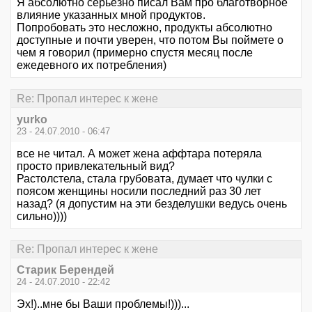
Я абсолютно серьезно писал Вам про благотворное
влияние указанных мной продуктов.
Попробовать это несложно, продукты абсолютно
доступные и почти уверен, что потом Вы поймете о
чем я говорил (примерно спустя месяц после
ежедевного их потребления)
Re: Пропал интерес к жене
yurko
23 - 24.07.2010 - 06:47
все не читал. А может жена аффтара потеряла
просто привлекательный вид?
Растолстела, стала грубовата, думает что чулки с
поясом женщины носили последний раз 30 лет
назад? (я допустим на эти безделушки ведусь очень
сильно))))
Re: Пропал интерес к жене
Старик Берендей
24 - 24.07.2010 - 22:42
Эх!)..мне бы Ваши проблемы!)))...