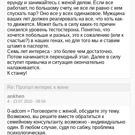
ерунду и занимайтесь с женой делом. Если все
работает, по большому счету, не все ли равно с кем
спускать пар? Оно все у всех одинаковое. Мужщина
ваших лет должен реагировать на все, что хоть как-
то движется. Может быть в силу каких-то причин
снизился уровень тестостерона. Понятно, что
хочется побольше и разных, это к сожалению (или к
счастью?) в наших генах, но для того мы и ставим
штамп в паспорте.
Семь лет интереса - это более чем достаточно.
Потом начинается переходный этап. Далее в силу
вступет привычка и ситуация окончательно
налаживается.
К станку!
Re: Пропал интерес к жене
ankhen
4 - 23.07.2010 - 09:59
0-adcom > Поговорите с женой, обсудите эту тему.
Возможно, вы решите вместе обратиться к
семейному консультанту, возможно - индивидуально
один. В любом случае, судя по сабжу, проблема
психологическая.