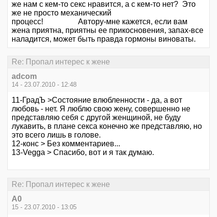
же нам с кем-то секс нравится, а с кем-то нет? Это
же не просто механический
процесс! Автору-мне кажется, если вам
жена приятна, приятны ее прикосновения, запах-все
наладится, может быть правда гормоны виноваты.
Re: Пропал интерес к жене
adcom
14 - 23.07.2010 - 12:48
11-ГрадЪ >Состояние влюбленности - да, а вот
любовь - нет. Я люблю свою жену, совершенно не
представляю себя с другой женщиной, не буду
лукавить, в плане секса конечно же представляю, но
это всего лишь в голове.
12-конс > Без комментариев...
13-Vegga > Спасибо, вот и я так думаю.
Re: Пропал интерес к жене
А0
15 - 23.07.2010 - 13:05