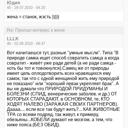
Юдия
45 - 29.07.2010 - 04:20
жена = станок, жэсть )))))
Re: Пропал интерес к жене
LLLK
46 - 02.08.2010 - 09:47
Вот начитаешся тут, разные "умные мысли". Типа "В
природе самка ищет способ совратить самца а когда
совратит - живёт уже ради детей (а не ради самца -
хоть бы тот и товокнулся).Самец же от природы
имеет цель оплодотворить всех нравящихся ему
самок, так что с одной женщиной жить ему природой
не показано" или "хороший левак укрепляет брак". А
вы не думали что ПРИРОДОЙ ПРИДУМАНЫ И
БОЛЕЗНИ (СПИД, венерические заболев. и др.) ОТ
КОТОРЫХ СТАРАДАЮТ, в ОСНОВНОМ, те, КТО
ХОДЯТ НАЛЕВО (ЗАРАЖАЯ СВОИХ ПАРТНЕРОВ).
Даааа.... если все так будут жить?... КАК ЖИВОТНЫЕ
ТРА со всеми подряд, так живут, к примеру,
обезьяны...КОБЕЛИ думают не мозгом, а тем, что
ниже пояса.(БЕЗ ОБИД).