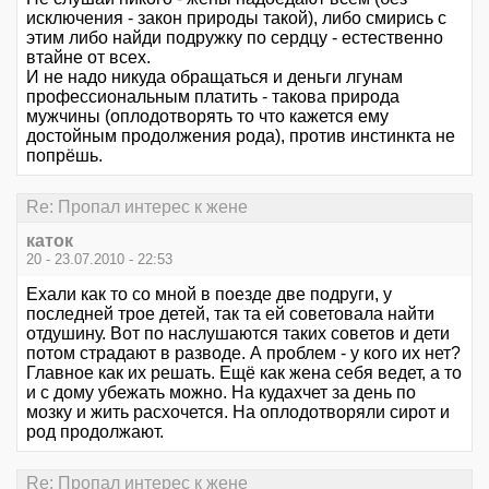
исключения - закон природы такой), либо смирись с
этим либо найди подружку по сердцу - естественно
втайне от всех.
И не надо никуда обращаться и деньги лгунам
профессиональным платить - такова природа
мужчины (оплодотворять то что кажется ему
достойным продолжения рода), против инстинкта не
попрёшь.
Re: Пропал интерес к жене
каток
20 - 23.07.2010 - 22:53
Ехали как то со мной в поезде две подруги, у
последней трое детей, так та ей советовала найти
отдушину. Вот по наслушаются таких советов и дети
потом страдают в разводе. А проблем - у кого их нет?
Главное как их решать. Ещё как жена себя ведет, а то
и с дому убежать можно. На кудахчет за день по
мозку и жить расхочется. На оплодотворяли сирот и
род продолжают.
Re: Пропал интерес к жене