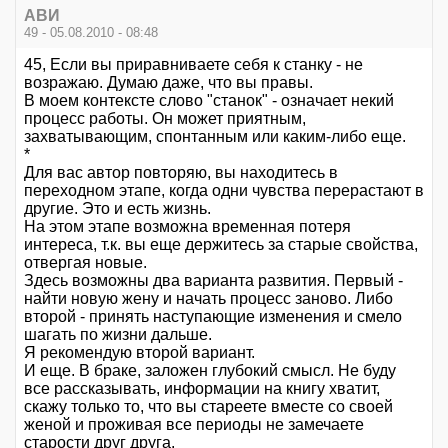
АВИ
49 - 05.08.2010 - 08:48
45, Если вы приравниваете себя к станку - не
возражаю. Думаю даже, что вы правы.
В моем контексте слово "станок" - означает некий
процесс работы. Он может приятным,
захватывающим, спонтанным или каким-либо еще.
*
Для вас автор повторяю, вы находитесь в
переходном этапе, когда одни чувства перерастают в
другие. Это и есть жизнь.
На этом этапе возможна временная потеря
интереса, т.к. вы еще держитесь за старые свойства,
отвергая новые.
Здесь возможны два варианта развития. Первый -
найти новую жену и начать процесс заново. Либо
второй - принять наступающие изменения и смело
шагать по жизни дальше.
Я рекомендую второй вариант.
И еще. В браке, заложен глубокий смысл. Не буду
все рассказывать, информации на книгу хватит,
скажу только то, что вы стареете вместе со своей
женой и проживая все периоды не замечаете
старости друг друга.