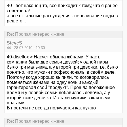
40 - вот наконец-то, все приходит к тому, что я ранее
советовал!
а все остальные рассуждения - переливание воды в
решето...
Re: Пропал интерес к жене
SteveS
44 - 28.07.2010 - 19:30
40-disellox > Насчёт обмена жёнами. У нас в
компании были две семьи друзей; у одной пары
было три мальчика, а у второй три девочки, т.е. было
понятно, что мужики профессионалы
в своём деле
.
Поэтому когда хорошо выпили, то договорились
поменяться жёнами на одну ночь и каждый
гарантировал свой "продукт". Прошла положенное
время и у первой семьи добавилась девочка, а у
второй тоже девочка. И стали мужики заклятыми
врагами...
В постели не всегда получается как нужно
Re: Пропал интерес к жене