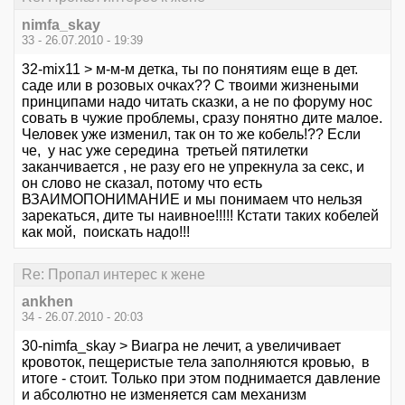
nimfa_skay
33 - 26.07.2010 - 19:39
32-mix11 > м-м-м детка, ты по понятиям еще в дет.
саде или в розовых очках?? С твоими жизнеными
принципами надо читать сказки, а не по форуму нос
совать в чужие проблемы, сразу понятно дите малое.
Человек уже изменил, так он то же кобель!?? Если
че, у нас уже середина третьей пятилетки
заканчивается , не разу его не упрекнула за секс, и
он слово не сказал, потому что есть
ВЗАИМОПОНИМАНИЕ и мы понимаем что нельзя
зарекаться, дите ты наивное!!!!! Кстати таких кобелей
как мой, поискать надо!!!
Re: Пропал интерес к жене
ankhen
34 - 26.07.2010 - 20:03
30-nimfa_skay > Виагра не лечит, а увеличивает
кровоток, пещеристые тела заполняются кровью, в
итоге - стоит. Только при этом поднимается давление
и абсолютно не изменяется сам механизм