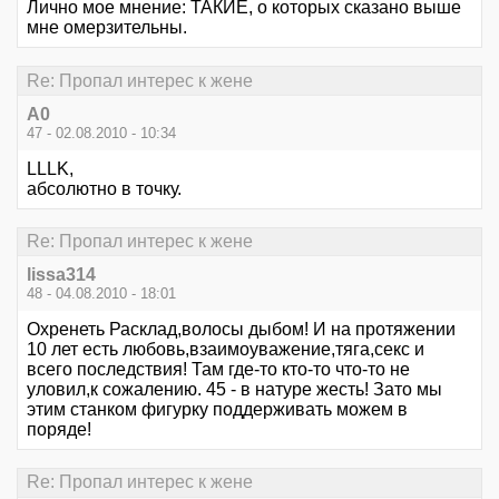
Лично мое мнение: ТАКИЕ, о которых сказано выше
мне омерзительны.
Re: Пропал интерес к жене
А0
47 - 02.08.2010 - 10:34
LLLK,
абсолютно в точку.
Re: Пропал интерес к жене
lissa314
48 - 04.08.2010 - 18:01
Охренеть Расклад,волосы дыбом! И на протяжении
10 лет есть любовь,взаимоуважение,тяга,секс и
всего последствия! Там где-то кто-то что-то не
уловил,к сожалению. 45 - в натуре жесть! Зато мы
этим станком фигурку поддерживать можем в
поряде!
Re: Пропал интерес к жене