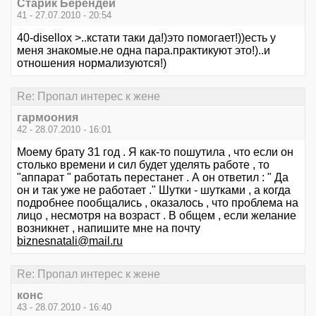
Старик Берендей
41 - 27.07.2010 - 20:54
40-disellox >..кстати таки да!)это помогает!))есть у
меня знакомые.не одна пара.практикуют это!)..и
отношения нормализуются!)
Re: Пропал интерес к жене
гармоония
42 - 28.07.2010 - 16:01
Моему брату 31 год . Я как-то пошутила , что если он
столько времени и сил будет уделять работе , то
"аппарат " работать перестанет . А он ответил : " Да
он и так уже не работает ." Шутки - шутками , а когда
подробнее пообщались , оказалось , что проблема на
лицо , несмотря на возраст . В общем , если желание
возникнет , напишите мне на почту
biznesnatali@mail.ru
Re: Пропал интерес к жене
конс
43 - 28.07.2010 - 16:40