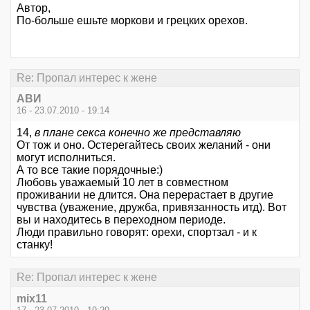
Автор,
По-больше ешьте моркови и грецких орехов.
Re: Пропал интерес к жене
АВИ
16 - 23.07.2010 - 19:14
14,
в плане секса конечно же представляю
От тож и оно. Остерегайтесь своих желаний - они
могут исполниться.
А то все такие порядочные:)
Любовь уважаемый 10 лет в совместном
проживании не длится. Она перерастает в другие
чувства (уважение, дружба, привязанность итд). Вот
вы и находитесь в переходном периоде.
Люди правильно говорят: орехи, спортзал - и к
станку!
Re: Пропал интерес к жене
mix11