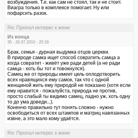
возбуждения. Т.е. как сам не стоял, так и не стоит.
Виагра только в комплексе помогает. Ну или
пофарсить разок.
Re: Пропал интерес к жене
Из конца
35 - 26.07.2010 - 20:18
Брак, семья - дурная выдумка отцов церкви.
В природе самка ищет способ совратить самца а
когда совратит - живёт уже ради детей (а не ради
самца - хоть бы тот и товокнулся).
Самец же от природы имеет цель оплодотворить
всех нравящихся ему самок, так что с одной
женщиной жить ему природой не показано (хотя если
ему нравится - пожалуйста, природа не против,
просто слабый ты видимо самец, ладно уж, хоть одну
то до ума доведи...).
Коненчо правильно тут понять сложно - нужно
освободиться от всех штампов и матриц навязанных
извне, а это мало кому удаётся.
Re: Пропал интерес к жене