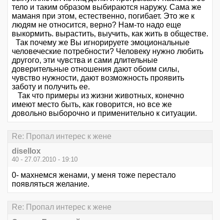
тело и таким образом выбираются наружу. Сама же
маманя при этом, естественно, погибает. Это же к
людям не относится, верно? Нам-то надо еще
выкормить. вырастить, выучить, как жить в обществе.
Так почему же Вы игнорируете эмоциональные
человеческие потребности? Человеку нужно любить
другого, эти чувства и сами длительные
доверительные отношения дают обоим силы,
чувство нужности, дают возможность проявить
заботу и получить ее.
Так что примеры из жизни животных, конечно
имеют место быть, как говорится, но все же
довольно выборочно и применительно к ситуации.
Re: Пропал интерес к жене
disellox
40 - 27.07.2010 - 19:10
0- махнемся женами, у меня тоже перестало
появляться желание.
Re: Пропал интерес к жене