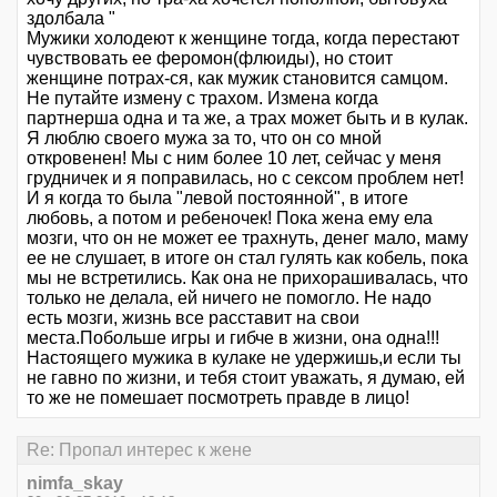
здолбала "
Мужики холодеют к женщине тогда, когда перестают
чувствовать ее феромон(флюиды), но стоит
женщине потрах-ся, как мужик становится самцом.
Не путайте измену с трахом. Измена когда
партнерша одна и та же, а трах может быть и в кулак.
Я люблю своего мужа за то, что он со мной
откровенен! Мы с ним более 10 лет, сейчас у меня
грудничек и я поправилась, но с сексом проблем нет!
И я когда то была "левой постоянной", в итоге
любовь, а потом и ребеночек! Пока жена ему ела
мозги, что он не может ее трахнуть, денег мало, маму
ее не слушает, в итоге он стал гулять как кобель, пока
мы не встретились. Как она не прихорашивалась, что
только не делала, ей ничего не помогло. Не надо
есть мозги, жизнь все расставит на свои
места.Побольше игры и гибче в жизни, она одна!!!
Настоящего мужика в кулаке не удержишь,и если ты
не гавно по жизни, и тебя стоит уважать, я думаю, ей
то же не помешает посмотреть правде в лицо!
Re: Пропал интерес к жене
nimfa_skay