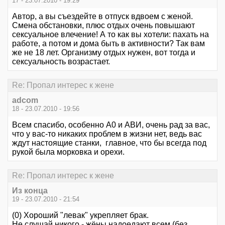
17 - 23.07.2010 - 19:29
Автор, а вы съездейте в отпуск вдвоем с женой.
Смена обстановки, плюс отдых очень повышают
сексуальное влечение! А то как вы хотели: пахать на
работе, а потом и дома быть в активности? Так вам
же не 18 лет. Организму отдых нужен, вот тогда и
сексуальность возрастает.
Re: Пропал интерес к жене
adcom
18 - 23.07.2010 - 19:56
Всем спасибо, особенно А0 и АВИ, очень рад за вас,
что у вас-то никаких проблем в жизни нет, ведь вас
ждут настоящие станки, главное, что бы всегда под
рукой была морковка и орехи.
Re: Пропал интерес к жене
Из конца
19 - 23.07.2010 - 21:54
(0) Хороший "левак" укрепляет брак.
Не слушай никого - жёны надоедают всем (без