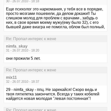
30 - 26.07.2010 - 18:18
Еще психолог это наркомания, у тебя все в порядке,
просто мозгами пошевели, да делом докажи!! Ты
слишком молод для проблем с врачами , забудь о
них, в свое время моему мужу(ему было 32), с его
бывшей даже виагра не помогла, облом был полный,
Re: Пропал интерес к жене
nimfa_skay
31 - 26.07.2010 - 18:20
они прожили 5 лет.
Re: Пропал интерес к жене
mix11
32 - 26.07.2010 - 18:37
29 - nimfa_skay - ппц. Не зарекайся! Скоро ведь и
твоя пятилетка закончится. Всегда у таких кобелей
найдется новая молодая "левая постоянная"!
Re: Пропал интерес к жене