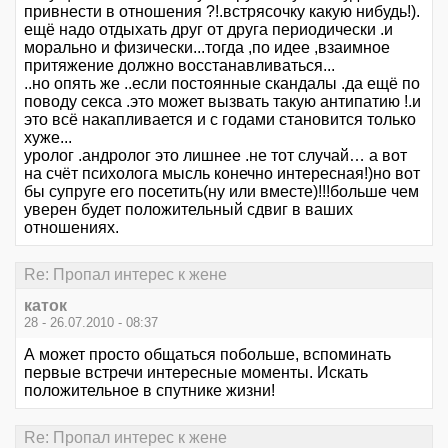
привнести в отношения ?!.встрясочку какую нибудь!).
ещё надо отдыхать друг от друга периодически .и
морально и физически...тогда ,по идее ,взаимное
притяжение должно восстанавливаться...
..но опять же ..если постоянные скандалы .да ещё по
поводу секса .это может вызвать такую антипатию !.и
это всё накапливается и с годами становится только
хуже...
уролог .андролог это лишнее .не тот случай… а вот
на счёт психолога мысль конечно интересная!)но вот
бы супруге его посетить(ну или вместе)!!!больше чем
уверен будет положительный сдвиг в ваших
отношениях.
Re: Пропал интерес к жене
каток
28 - 26.07.2010 - 08:37
А может просто общаться побольше, вспоминать
первые встречи интересные моменты. Искать
положительное в спутнике жизни!
Re: Пропал интерес к жене