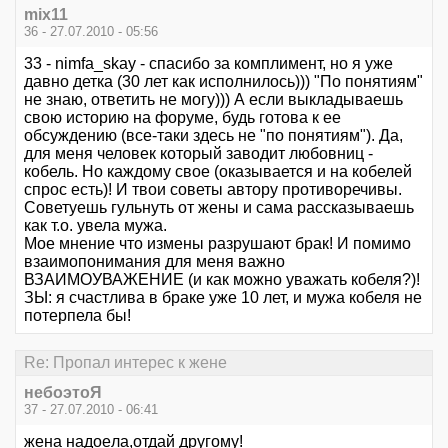
mix11
36 - 27.07.2010 - 05:56
33 - nimfa_skay - спасибо за комплимент, но я уже
давно детка (30 лет как исполнилось))) "По понятиям"
не знаю, ответить не могу))) А если выкладываешь
свою историю на форуме, будь готова к ее
обсуждению (все-таки здесь не "по понятиям"). Да,
для меня человек который заводит любовниц -
кобель. Но каждому свое (оказывается и на кобелей
спрос есть)! И твои советы автору противоречивы.
Советуешь гульнуть от жены и сама рассказываешь
как т.о. увела мужа.
Мое мнение что измены разрушают брак! И помимо
взаимопонимания для меня важно
ВЗАИМОУВАЖЕНИЕ (и как можно уважать кобеля?)!
ЗЫ: я счастлива в браке уже 10 лет, и мужа кобеля не
потерпела бы!
Re: Пропал интерес к жене
небоэтоЯ
37 - 27.07.2010 - 06:41
жeнa нaдоeлa,отдaй другому!