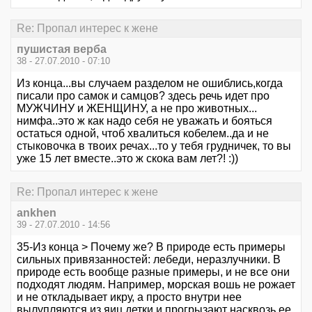
Re: Пропал интерес к жене
пушистая верба
38 - 27.07.2010 - 07:10
Из конца...вы случаем разделом не ошиблись,когда
писали про самок и самцов? здесь речь идет про
МУЖЧИНУ и ЖЕНЩИНУ, а не про животных...
нимфа..это ж как надо себя не уважать и бояться
остаться одной, чтоб хвалиться кобелем..да и не
стыковочка в твоих речах...то у тебя грудничек, то вы
уже 15 лет вместе..это ж скока вам лет?! :))
Re: Пропал интерес к жене
ankhen
39 - 27.07.2010 - 14:56
35-Из конца > Почему же? В природе есть примеры
сильных привязанностей: лебеди, неразлучники. В
природе есть вообще разные примеры, и не все они
подходят людям. Например, морская вошь не рожает
и не откладывает икру, а просто внутри нее
вылупляются из яиц детки и прогрызают насквозь ее