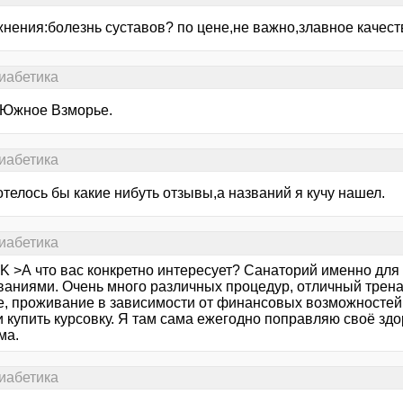
жнения:болезнь суставов? по цене,не важно,злавное качест
иабетика
 Южное Взморье.
иабетика
отелось бы какие нибуть отзывы,а названий я кучу нашел.
иабетика
K >А что вас конкретно интересует? Санаторий именно дл
ваниями. Очень много различных процедур, отличный трена
е, проживание в зависимости от финансовых возможностей.
 купить курсовку. Я там сама ежегодно поправляю своё здо
ма.
иабетика