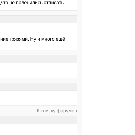
,что не поленились отписать.
ение грязями. Ну и много ещё
К списку форумов