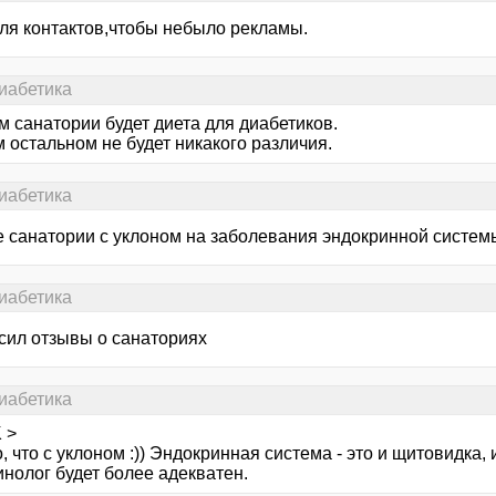
для контактов,чтобы небыло рекламы.
иабетика
м санатории будет диета для диабетиков.
 остальном не будет никакого различия.
иабетика
же санатории с уклоном на заболевания эндокринной систем
иабетика
осил отзывы о санаториях
иабетика
 >
 что с уклоном :)) Эндокринная система - это и щитовидка, и
нолог будет более адекватен.