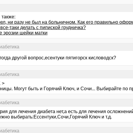
 также:
ел, ни разу не был на больничном. Как его правильно офор
 все-таки делать с пипиской грудничка?
е эрозии шейки матки
иабетика
тогда другой вопрос,есентуки пятигорск кисловодск?
иабетика
 >
ницы. Могут быть и Горячий Ключ, и Сочи... Выбирайте по 
иабетика
ия для лечения диабета нет,а есть для лечения осложнений
ужно выбирать:Ессентуки,Сочи,Горячий Ключ и т.д.
иабетика