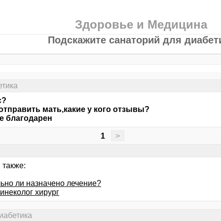
Здоровье и Медицина
Подскажите санаторий для диабет
етика
с?
отправить мать,какие у кого отзывы?
е благодарен
1
>
 также:
ьно ли назначено лечение?
инеколог хирург
иабетика