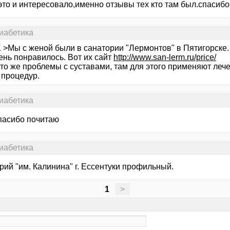
это и интересовало,именно отзывы тех кто там был.спасибо
иабетика
 >Мы с женой были в санатории "Лермонтов" в Пятигорске.
ень понравилось. Вот их сайт
http://www.san-lerm.ru/price/
то же проблемы с суставами, там для этого применяют леч
 процедур.
иабетика
спасибо почитаю
иабетика
рий "им. Калинина" г. Ессентуки профильный.
1
>