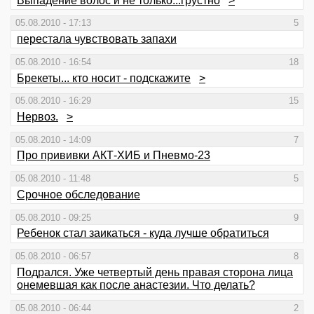
Выпадение волос и не только...грустно
>
05.08.2010 - 17:13
5
перестала чувствовать запахи
05.08.2010 - 16:54
18
Брекеты... кто носит - подскажите
>
05.08.2010 - 16:29
15
Нервоз.
>
05.08.2010 - 14:09
7
Про прививки АКТ-ХИБ и Пневмо-23
05.08.2010 - 11:48
5
Срочное обследование
05.08.2010 - 09:25
9
Ребенок стал заикаться - куда лучше обратиться
05.08.2010 - 06:57
8
Подрался. Уже четвертый день правая сторона лица
онемевшая как после анастезии. Что делать?
05.08.2010 - 06:44
2