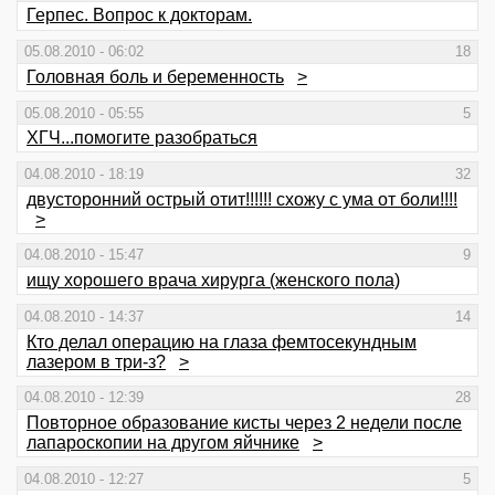
Герпес. Вопрос к докторам.
05.08.2010 - 06:02
18
Головная боль и беременность
>
05.08.2010 - 05:55
5
ХГЧ...помогите разобраться
04.08.2010 - 18:19
32
двусторонний острый отит!!!!!! схожу с ума от боли!!!!
>
04.08.2010 - 15:47
9
ищу хорошего врача хирурга (женского пола)
04.08.2010 - 14:37
14
Кто делал операцию на глаза фемтосекундным
лазером в три-з?
>
04.08.2010 - 12:39
28
Повторное образование кисты через 2 недели после
лапароскопии на другом яйчнике
>
04.08.2010 - 12:27
5