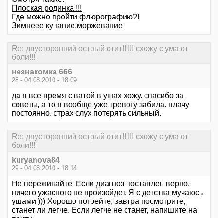
Плоская родинка !!!
Где можно пройти флюрографию?!
Зимнеее купание,моржевание
Re: двусторонний острый отит!!!!!! схожу с ума от
боли!!!!
незнакомка 666
28 - 04.08.2010 - 18:09
да я все время с ватой в ушах хожу. спасибо за
советы, а то я вообще уже тревогу забила. плачу
постоянно. страх слух потерять сильный.
Re: двусторонний острый отит!!!!!! схожу с ума от
боли!!!!
kuryanova84
29 - 04.08.2010 - 18:14
Не переживайте. Если диагноз поставлен верно,
ничего ужасного не произойдет. Я с детства мучаюсь
ушами ))) Хорошо погрейте, завтра посмотрите,
станет ли легче. Если легче не станет, напишите на