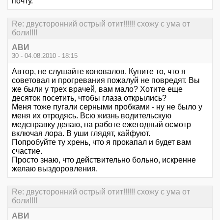
почту.
Re: двусторонний острый отит!!!!!! схожу с ума от
боли!!!!
АBИ
30 - 04.08.2010 - 18:15
Автор, не слушайте коновалов. Купите то, что я
советовал и прогревания пожалуй не повредят. Вы
же были у трех врачей, вам мало? Хотите еще
десяток посетить, чтобы глаза открылись?
Меня тоже пугали серными пробками - ну не было у
меня их отродясь. Всю жизнь водительскую
медсправку делаю, на работе ежегодный осмотр
включая лора. В уши глядят, кайфуют.
Попробуйте ту хрень, что я прокапал и будет вам
счастие.
Просто знаю, что действительно больно, искренне
желаю выздоровления.
Re: двусторонний острый отит!!!!!! схожу с ума от
боли!!!!
АBИ