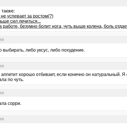
 также:
не успевает за ростом(?)
ьше сил лечиться...
 работе, безумно болит нога, чуть выше колена, боль отдае
ия
о выбирать, либо уксус, либо похудение.
ия
н аппетит хорошо отбивает, если конечно он натуральный. 
ла по чуть.
ия
ала сорри.
ия