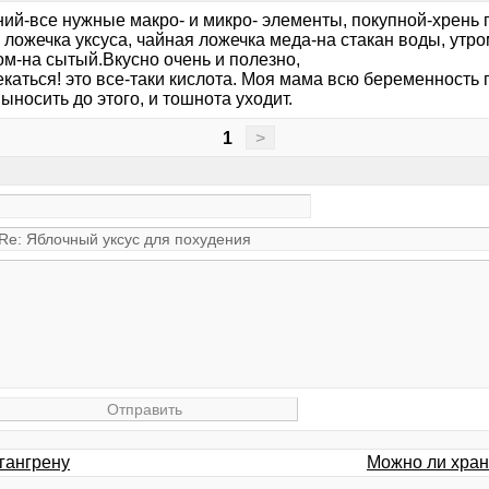
ий-все нужные макро- и микро- элементы, покупной-хрень 
 ложечка уксуса, чайная ложечка меда-на стакан воды, утр
ом-на сытый.Вкусно очень и полезно,
каться! это все-таки кислота. Моя мама всю беременность 
ыносить до этого, и тошнота уходит.
1
>
гангрену
Можно ли хран