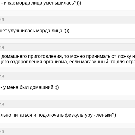
и - и как морда лица уменьшилась?)))
ия
 нет улучшилась морда лица :)))
ия
 домашнего приготовления, то можно принимать ст. ложку н
щего оздоровления организма, если магазинный, то для отр
ия
 - у меня был домашний :))
ия
льно питаться и подключать физкультуру - леньки?)
ия