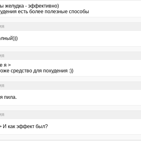
вы желудка - эффективно)
худения есть более полезные способы
ия
лный)))
ия
е я >
тоже средство для похудения :))
ия
 я пила.
ия
> И как эффект был?