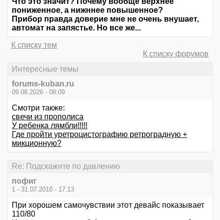
Что это значит? Почему вообще верхнее
пониженное, а нижннее повышенное?
Прибор правда доверие мне не очень внушает,
автомат на запястье. Но все же...
К списку тем
К списку форумов
Интересные темы
forums-kuban.ru
09.08.2026 - 08:09
Смотри также:
свечи из прополиса
У ребенка лямбли!!!!!
Где пройти уретроцистографию ретроградную +
микционную?
Re: Подскажите по давлению
пофиг
1 - 31.07.2010 - 17:13
При хорошем самочувствии этот девайс показывает
110/80