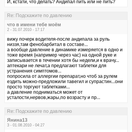
И, кстати, что делать? Андипал пить или не пить?
Re: Подскажите по давлению
что в имени тебе моём
2 - 31.07.2010 - 17:17
вижу почерк водителя-после андипала за руль
низзя,там фенобарбитал в составе...
а вообще давление в динамике измеряется в одно и
тоже время (например через час) на одной руке и
записывается в течении хотя бы недели,и к врачу...
аптекари не лечат,а предлагают таблетки для
устранения симптомов...
попросила от аллергии препарат,но чтоб за рулем
ездить можно-предложили тавегил и супрастин...они
просто торгуют таблетками...
а давление подниматься может от
усталости,нервов,жары,по возрасту и пр...
Re: Подскажите по давлению
Янина13
3 - 01.08.2010 - 04:27