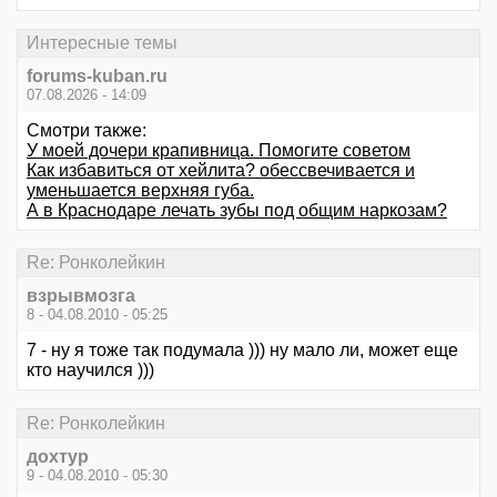
Интересные темы
forums-kuban.ru
07.08.2026 - 14:09
Смотри также:
У моей дочери крапивница. Помогите советом
Как избавиться от хейлита? обессвечивается и
уменьшается верхняя губа.
А в Краснодаре лечать зубы под общим наркозам?
Re: Ронколейкин
взрывмозга
8 - 04.08.2010 - 05:25
7 - ну я тоже так подумала ))) ну мало ли, может еще
кто научился )))
Re: Ронколейкин
дохтур
9 - 04.08.2010 - 05:30