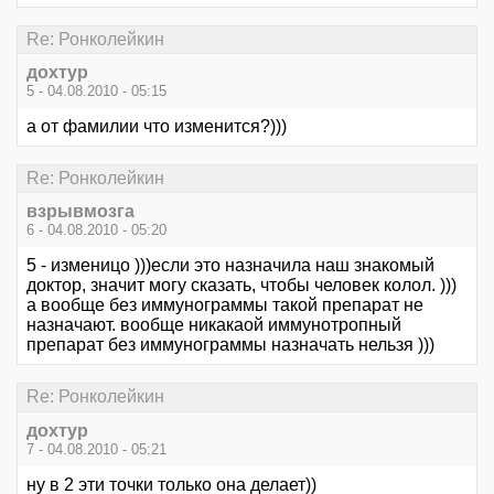
Re: Ронколейкин
дохтур
5 - 04.08.2010 - 05:15
а от фамилии что изменится?)))
Re: Ронколейкин
взрывмозга
6 - 04.08.2010 - 05:20
5 - изменицо )))если это назначила наш знакомый
доктор, значит могу сказать, чтобы человек колол. )))
а вообще без иммунограммы такой препарат не
назначают. вообще никакаой иммунотропный
препарат без иммунограммы назначать нельзя )))
Re: Ронколейкин
дохтур
7 - 04.08.2010 - 05:21
ну в 2 эти точки только она делает))