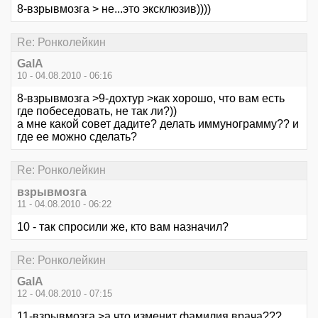
8-взрывмозга > не...это эксклюзив))))
Re: Ронколейкин
GalA
10 - 04.08.2010 - 06:16
8-взрывмозга >9-дохтур >как хорошо, что вам есть
где побеседовать, не так ли?))
а мне какой совет дадите? делать иммунограмму?? и
где ее можно сделать?
Re: Ронколейкин
взрывмозга
11 - 04.08.2010 - 06:22
10 - так спросили же, кто вам назначил?
Re: Ронколейкин
GalA
12 - 04.08.2010 - 07:15
11-взрывмозга >а что изменит фамилия врача???