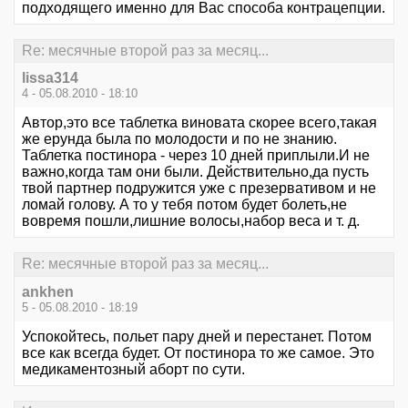
подходящего именно для Вас способа контрацепции.
Re: месячные второй раз за месяц...
lissa314
4 - 05.08.2010 - 18:10
Автор,это все таблетка виновата скорее всего,такая
же ерунда была по молодости и по не знанию.
Таблетка постинора - через 10 дней приплыли.И не
важно,когда там они были. Действительно,да пусть
твой партнер подружится уже с презервативом и не
ломай голову. А то у тебя потом будет болеть,не
вовремя пошли,лишние волосы,набор веса и т. д.
Re: месячные второй раз за месяц...
ankhen
5 - 05.08.2010 - 18:19
Успокойтесь, польет пару дней и перестанет. Потом
все как всегда будет. От постинора то же самое. Это
медикаментозный аборт по сути.