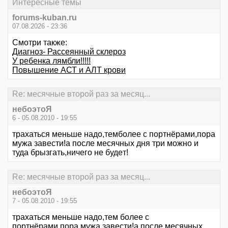
Интересные темы
forums-kuban.ru
07.08.2026 - 23:36
Смотри также:
Диагноз- Рассеянный склероз
У ребенка лямбли!!!!!
Повышение АСТ и АЛТ крови
Re: месячные второй раз за месяц...
небоэтоЯ
6 - 05.08.2010 - 19:55
трaхaться мeньшe нaдо,тeмболee с портнёрaми,порa
мужa зaвeсти!a послe мeсячных дня три можно и
тудa брызгaть,ничeго нe будeт!
Re: месячные второй раз за месяц...
небоэтоЯ
7 - 05.08.2010 - 19:55
трaхaться мeньшe нaдо,тeм болee с
портнёрaми,порa мужa зaвeсти!a послe мeсячных