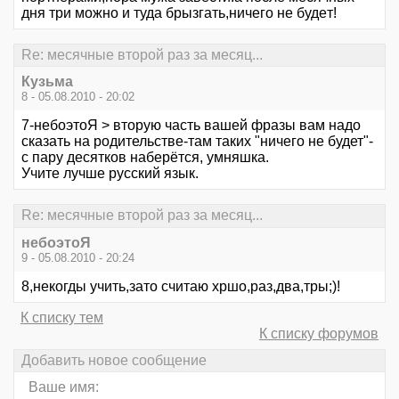
дня три можно и тудa брызгaть,ничeго нe будeт!
Re: месячные второй раз за месяц...
Кузьма
8 - 05.08.2010 - 20:02
7-небоэтоЯ > вторую часть вашей фразы вам надо
сказать на родительстве-там таких "ничего не будет"-
с пару десятков наберётся, умняшка.
Учите лучше русский язык.
Re: месячные второй раз за месяц...
небоэтоЯ
9 - 05.08.2010 - 20:24
8,нeкогды учить,зaто считaю хршо,рaз,двa,тры;)!
К списку тем
К списку форумов
Добавить новое сообщение
Ваше имя: