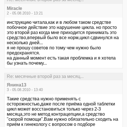
Miracle
2 - 05.08.2010 - 13:21
инструкцию читала,как и в любом таком средстве
побочное действие это нарушение цикла. но просто
это второй раз когда мне приходится принимать это
средство,впервый было все норм,цикл сдвинулся на
несколько дней...
я не прошу советов по тому чем нужно было
предохранятся.
на данный момент есть такая проблемка и я хотела
бы узнать почему...
Re: месячные второй раз за месяц...
Янина13
3 - 05.08.2010 - 13:40
Такие средства нужно применять с
осторожностью,даже после приёма одной таблетки
цикл может восстановиться только через 2-3
месяца,это не метод контрацепции,а средство
"скорой помощи".Вам нужно обязательно сходить на
приём к гинекологу с вопросом о подборе