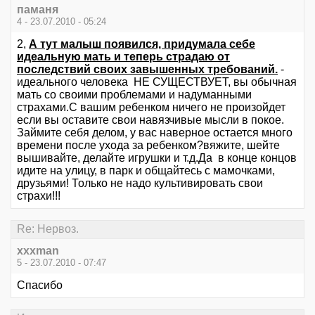
паманя
4 - 23.07.2010 - 05:24
2,
А тут малыш появился, придумала себе
идеальную мать и теперь страдаю от
последствий своих завышенных требований.
-
идеального человека НЕ СУЩЕСТВУЕТ, вы обычная
мать со своими проблемами и надуманными
страхами.С вашим ребенком ничего не произойдет
если вы оставите свои навязчивые мысли в покое.
Займите себя делом, у вас наверное остается много
времени после ухода за ребенком?вяжите, шейте
вышивайте, делайте игрушки и т.д.Да в конце концов
идите на улицу, в парк и общайтесь с мамочками,
друзьями! Только не надо культивировать свои
страхи!!!
Re: Нервоз.
xxxman
5 - 23.07.2010 - 07:47
Спасибо