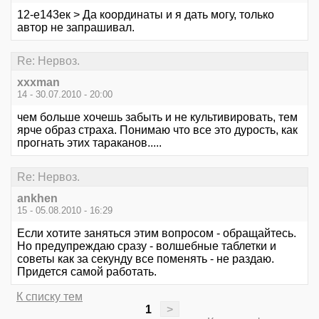
12-е143ек > Да координаты и я дать могу, только
автор не запрашивал.
Re: Нервоз.
xxxman
14 - 30.07.2010 - 20:00
чем больше хочешь забыть и не культивировать, тем
ярче образ страха. Понимаю что все это дурость, как
прогнать этих тараканов.....
Re: Нервоз.
ankhen
15 - 05.08.2010 - 16:29
Если хотите заняться этим вопросом - обращайтесь.
Но предупреждаю сразу - волшебные таблетки и
советы как за секунду все поменять - не раздаю.
Придется самой работать.
К списку тем
1
>