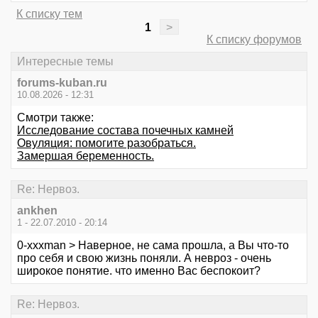
К списку тем
1
>
К списку форумов
Интересные темы
forums-kuban.ru
10.08.2026 - 12:31
Смотри также:
Исследование состава почечных камней
Овуляция: помогите разобраться.
Замершая беременность.
Re: Нервоз.
ankhen
1 - 22.07.2010 - 20:14
0-xxxman > Наверное, не сама прошла, а Вы что-то
про себя и свою жизнь поняли. А невроз - очень
широкое понятие. что именно Вас беспокоит?
Re: Нервоз.