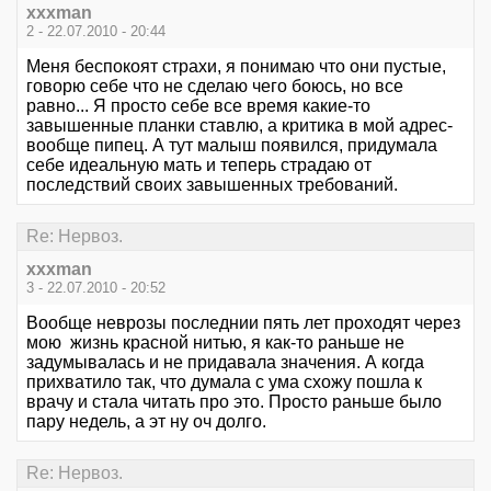
xxxman
2 - 22.07.2010 - 20:44
Меня беспокоят страхи, я понимаю что они пустые,
говорю себе что не сделаю чего боюсь, но все
равно... Я просто себе все время какие-то
завышенные планки ставлю, а критика в мой адрес-
вообще пипец. А тут малыш появился, придумала
себе идеальную мать и теперь страдаю от
последствий своих завышенных требований.
Re: Нервоз.
xxxman
3 - 22.07.2010 - 20:52
Вообще неврозы последнии пять лет проходят через
мою жизнь красной нитью, я как-то раньше не
задумывалась и не придавала значения. А когда
прихватило так, что думала с ума схожу пошла к
врачу и стала читать про это. Просто раньше было
пару недель, а эт ну оч долго.
Re: Нервоз.