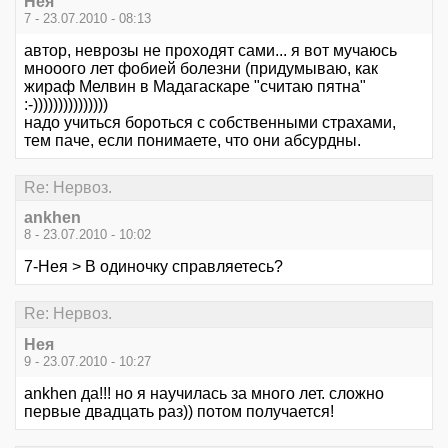
Нея
7 - 23.07.2010 - 08:13
автор, неврозы не проходят сами... я вот мучаюсь
мнооого лет фобией болезни (придумываю, как
жираф Мелвин в Мадагаскаре "считаю пятна"
:-)))))))))))))))
надо учиться бороться с собственными страхами,
тем паче, если понимаете, что они абсурдны.
Re: Нервоз.
ankhen
8 - 23.07.2010 - 10:02
7-Нея > В одиночку справляетесь?
Re: Нервоз.
Нея
9 - 23.07.2010 - 10:27
ankhen да!!! но я научилась за много лет. сложно
первые двадцать раз)) потом получается!