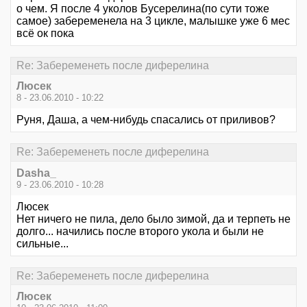
о чем. Я после 4 уколов Бусерелина(по сути тоже
самое) забеременела на 3 цикле, малышке уже 6 мес
всё ок пока
Re: Забеременеть после диферелина
Люсек
8 - 23.06.2010 - 10:22
Руня, Даша, а чем-нибудь спасались от приливов?
Re: Забеременеть после диферелина
Dasha_
9 - 23.06.2010 - 10:28
Люсек
Нет ничего не пила, дело было зимой, да и терпеть не
долго... начились после второго укола и были не
сильные...
Re: Забеременеть после диферелина
Люсек