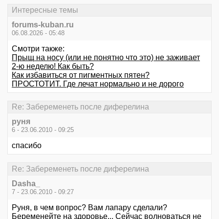
Интересные темы
forums-kuban.ru
06.08.2026 - 05:48
Смотри также:
Прыщ на носу (или не понятно что это) не заживает
2-ю неделю! Как быть?
Как избавиться от пигментных пятен?
ПРОСТОТИТ. Где лечат нормально и не дорого
Re: Забеременеть после диферелина
руня
6 - 23.06.2010 - 09:25
спасибо
Re: Забеременеть после диферелина
Dasha_
7 - 23.06.2010 - 09:27
Руня, в чем вопрос? Вам лапару сделали?
Беременейте на здоровье... Сейчас волноваться не