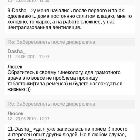
10 - 23.06.2010 - 11:00
9-Dasha_ >у меня начались после первого и та-ак
одолевают... дома постоянно сплитом клацаю, мне то
холодно, то жарко, а на работе сложнее, у нас
централизованная вентиляция.
Re: Забеременеть после диферелина
Dasha_
11 - 23.06.2010 - 11:09
Люсек
Обратитесь к своему гинекологу, для грамотного
врача это вовсе не проблема пропишут
таблеточки(типа ременса) и будете наслаждаться
жизнью :))
Re: Забеременеть после диферелина
Люсек
12 - 23.06.2010 - 12:17
11-Dasha_ >да я уже записалась на прием :) просто
интересен опыт других людей. Но в любом случае,