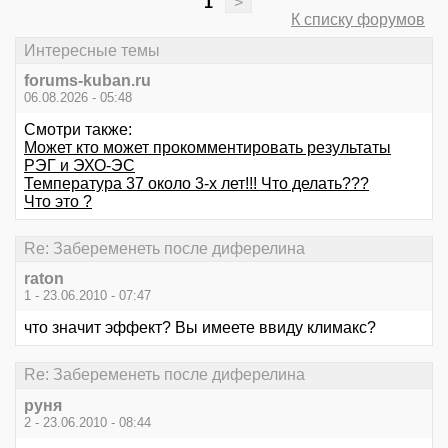
1
>
К списку форумов
Интересные темы
forums-kuban.ru
06.08.2026 - 05:48
Смотри также:
Может кто может прокомментировать результаты
РЭГ и ЭХО-ЭС
Температура 37 около 3-х лет!!! Что делать???
Что это ?
Re: Забеременеть после диферелина
raton
1 - 23.06.2010 - 07:47
что значит эффект? Вы имеете ввиду климакс?
Re: Забеременеть после диферелина
руня
2 - 23.06.2010 - 08:44