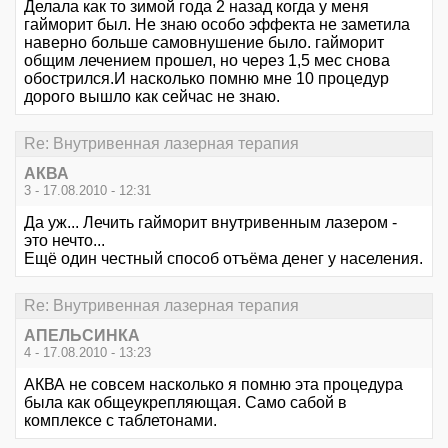
Делала как то зимой года 2 назад когда у меня
гайморит был. Не знаю особо эффекта не заметила
наверно больше самовнушение было. гайморит
общим лечением прошел, но через 1,5 мес снова
обострился.И насколько помню мне 10 процедур
дорого вышло как сейчас не знаю.
Re: Внутривенная лазерная терапия
АКВА
3 - 17.08.2010 - 12:31
Да уж... Лечить гайморит внутривенным лазером -
это нечто...
Ещё один честный способ отъёма денег у населения.
Re: Внутривенная лазерная терапия
АПЕЛЬСИНКА
4 - 17.08.2010 - 13:23
АКВА не совсем насколько я помню эта процедура
была как общеукрепляющая. Само сабой в
комплексе с таблетонами.