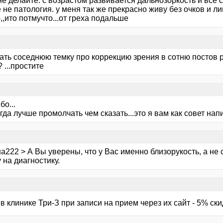
е делайте. с возрастом развивается дальнозоркость и все ста
не патология. у меня так же прекрасно живу без очков и ли
,ито потмучто...от греха подальше
тать соседнюю темку про коррекцию зрения в сотню постов 
 ...простите
бо...
огда лучше промолчать чем сказать...это я вам как совет нап
а222 > А Вы уверены, что у Вас именно близорукость, а не
 на диагностику.
 в клинике Три-З при записи на прием через их сайт - 5% ски