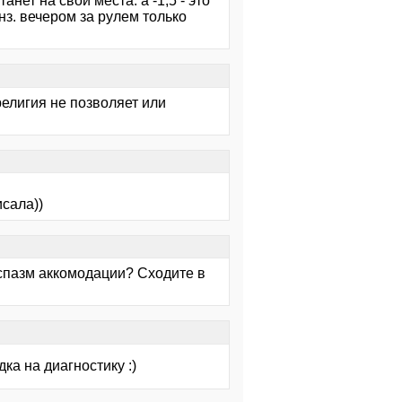
нет на свои места. а -1,5 - это
нз. вечером за рулем только
религия не позволяет или
исала))
 спазм аккомодации? Сходите в
дка на диагностику :)