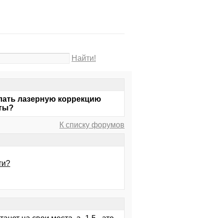
Найти!
елать лазерную коррекцию
сты?
К списку форумов
ти?