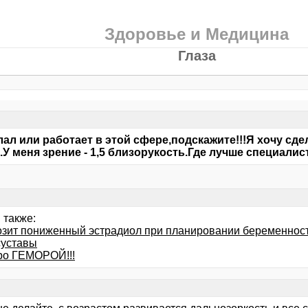
Здоровье и Медицина
Глаза
лал или работает в этой сфере,подскажите!!!Я хочу сд
.У меня зрение - 1,5 близорукость.Где лучше специали
 также:
озит пониженный эстрадиол при планировании беременнос
суставы
ро ГЕМОРОЙ!!!