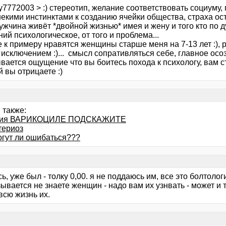
y7772003 > :) стереотип, желание соответствовать социуму
некими инстинктами к созданию ячейки общества, страха ос
ужчина живёт *двойной жизнью* имея и жену и того кто по д
ий психологическое, от того и проблема...
 к примеру нравятся женщины старше меня на 7-13 лет :), 
исключением :)... смысл сопративляться себе, главное осозна
вается ощущение что вы боитесь похода к психологу, вам с
 вы отрицаете :)
 также:
ция ВАРИКОЦИЛЕ ПОДСКАЖИТЕ
териоз
огут ли ошибаться???
ь, уже был - толку 0,00. я не поддаюсь им, все это болтолог
ывается не знаете женщин - надо вам их узнвать - может и т
всю жизнь их.