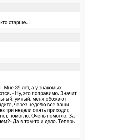
кто старше...
.
. Мне 35 лет, а у знакомых
ся. - Ну, это поправимо. Значит
ильный, умный, меня обожают
идите, через неделю все ваши
 три недели опять приходит,
ет, помогло. Очень помогло. За
ем?- Да в том-то и дело. Теперь