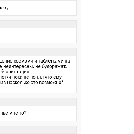
лову
ждение кремами и таблетками на
 неинтересны, не будоражат...
ой оринтации.
летки пока не понял что ему
лив насколько это возможно*
енье мне то?