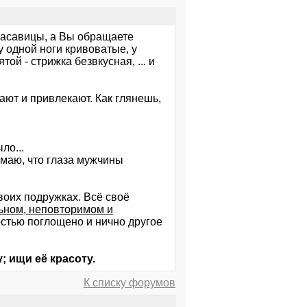
расавицы, а Вы обращаете
у одной ноги кривоватые, у
той - стрижка безвкусная, ... и
ют и привлекают. Как глянешь,
ло...
нимаю, что глаза мужчины
воих подружках. Всё своё
ьном, неповторимом и
остью поглощено и нично другое
 ищи её красоту.
К списку форумов