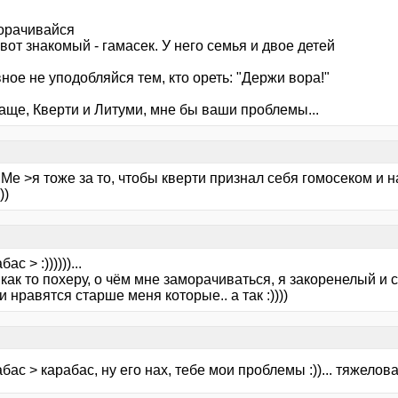
орачивайся
вот знакомый - гамасек. У него семья и двое детей
ное не уподобляйся тем, кто ореть: "Держи вора!"
аще, Кверти и Литуми, мне бы ваши проблемы...
o Me >я тоже за то, чтобы кверти признал себя гомосеком и 
))
ас > :))))))...
как то похеру, о чём мне заморачиваться, я закоренелый и 
 нравятся старше меня которые.. а так :))))
бас > карабас, ну его нах, тебе мои проблемы :))... тяжеловато