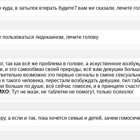
 куда, в затылок втирать будите? вам же сказали, лечите го
 пользоваться лидокаином, лечите голову
г, так как всё же проблема в голове, а искуственное возбу
и, и это самообман своей природы, всё вам девушки больше
твительно возможно это первые сигналы в смене сексуальн
 я такого человека, перестали возбуждать девушки, пил таб
и больше по душе, всё сейчас гомосек, и в принципе счаст
МХО:
Тут не мази, не таблетки не помогут, только психолог
ру, а если и так, тока хочется семью и детей, зачем гомосеч