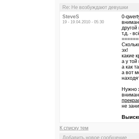
Re: Не возбуждают девушки
SteveS
0-qwer
19 - 19.04.2010 - 05:30
внимани
другой 
т.д. - 
======
Скольк
эх!
какие к
а у той 
а как т
а вот м
находят
Нужно 
вниман
прекра
не зани
Выиски
К списку тем
Добавить новое сообщение