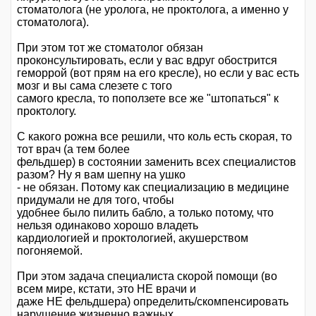
стоматолога (не уролога, не проктолога, а именно у
стоматолога).
При этом тот же стоматолог обязан
проконсультировать, если у вас вдруг обострится
геморрой (вот прям на его кресле), но если у вас есть
мозг и вы сама слезете с того
самого кресла, то поползете все же "штопаться" к
проктологу.
С какого рожна все решили, что коль есть скорая, то
тот врач (а тем более
фельдшер) в состоянии заменить всех специалистов
разом? Ну я вам шепну на ушко
- не обязан. Потому как специализацию в медицине
придумали не для того, чтобы
удобнее было пилить бабло, а только потому, что
нельзя одинаково хорошо владеть
кардиологией и проктологией, акушерством
погоняемой.
При этом задача специалиста скорой помощи (во
всем мире, кстати, это НЕ врачи и
даже НЕ фельдшера) определить/скомпенсировать
нарушение жизненно важных