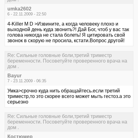
umka2602
6 - 22.11.2009 - 22:50
4-Killer M D >Извините, а когда человеку плохо и
выходной день куда звонить?! Дай Бог, чтоб у вас так
голова никогда не стала болеть! Я цитировать свой
звонок в скорую не просила, кстати.Вопрос другой!
Re: Сильные головные боли,третий триместр
беременности. Посоветуйте проверенного врача на
дом .
Bayur
7 - 23.11.2009 - 06:35
Умка>срочно куда нить обращайтесь.если третий
триместр,то это скорее всего может мыть гестоз.а это
серьезно
Re: Сильные головные боли,третий триместр
беременности. Посоветуйте проверенного врача на
дом .
Костюмер