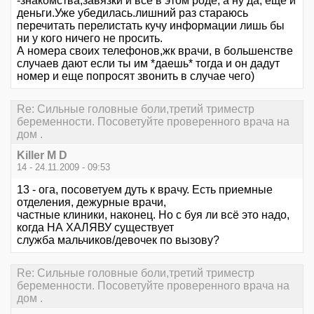
-знакомства,завязки и все в этом роде, а ну да, еще и
деньги.Уже убедилась.лишний раз стараюсь
перечитать перелистать кучу информации лишь бы
ни у кого ничего не просить.
А номера своих телефонов,жк врачи, в большенстве
случаев дают если ты им *даешь* тогда и он дадут
номер и еще попросят звонить в случае чего)
Re: Сильные головные боли,третий триместр
беременности. Посоветуйте проверенного врача на
дом .
Killer M D
14 - 24.11.2009 - 09:53
13 - ога, посоветуем дуть к врачу. Есть приемные
отделения, дежурные врачи,
частные клиники, наконец. Но с буя ли всё это надо,
когда НА ХАЛЯВУ существует
служба мальчиков/девочек по вызову?
Re: Сильные головные боли,третий триместр
беременности. Посоветуйте проверенного врача на
дом .