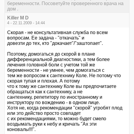
беременности. Посоветуйте проверенного врача на
дом .
Killer M D
4 - 22.11.2009 - 14:44
Скорая - не консультативная служба по всем
вопросам. Ее задача - "откачать" и
довезти до тех, кто "докачает"/"заштопает".
Поэтому, домогаться до скорой в плане
дифференциальной диагностики, а тем более
лечения головной боли с учетом той же
беременности - не умнее, чем домогаться с
тем же вопросом к сантехнику Коле. Не потому что
скорая тупая и плохая. А потому
что к тому же сантехнику Коле вы предпочитаете
обращаться как к сантехнику, а не
сантехнику, репетитору по иностранному и
инструктору по вождению - в одном лице.
Хотя не, когда рекомендации "скорой" угробят плод
или это действо просто совпадет
с их рекомендациями, то можно будет смело
воздымать руки к небу и кричать "Ах эти
коновалы!!!".