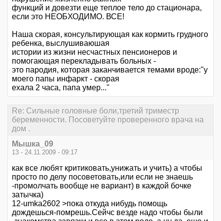
функций и довезти еще теплое тело до стационара,
если это НЕОБХОДИМО. ВСЕ!
Наша скорая, консультирующая как кормить грудного
ребенка, выслушиваюшая
истории из жизни несчастных пенсионеров и
помогающая перекладывать больных -
это пародия, которая заканчивается темами вроде:"у
моего папы инфаркт - скорая
ехала 2 часа, папа умер..."
Re: Сильные головные боли,третий триместр
беременности. Посоветуйте проверенного врача на
дом .
Мышка_09
13 - 24.11.2009 - 09:17
как все любят критиковать,унижать и учить) а чтобы
просто по делу посоветовать,или если не знаешь
-промолчать вообще не вариант) в каждой бочке
затычка)
12-umka2602 >пока откуда нибудь помощь
дождешься-помрешь.Сейчс везде надо чтобы были