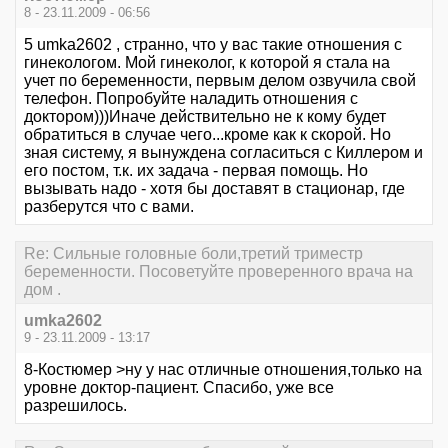
8 - 23.11.2009 - 06:56
5 umka2602 , странно, что у вас такие отношения с
гинекологом. Мой гинеколог, к которой я стала на
учет по беременности, первым делом озвучила свой
телефон. Попробуйте наладить отношения с
доктором)))Иначе действительно не к кому будет
обратиться в случае чего...кроме как к скорой. Но
зная систему, я вынуждена согласиться с Киллером и
его постом, т.к. их задача - первая помощь. Но
вызывать надо - хотя бы доставят в стационар, где
разберутся что с вами.
Re: Сильные головные боли,третий триместр
беременности. Посоветуйте проверенного врача на
дом .
umka2602
9 - 23.11.2009 - 13:17
8-Костюмер >ну у нас отличные отношения,только на
уровне доктор-пациент. Спасибо, уже все
разрешилось.