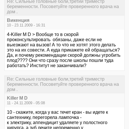
Re: Сильные головные боли,третий триместр
беременности. Посоветуйте проверенного врача на
дом .
Викенция
10 - 23.11.2009 - 16:31
4-Killer M D > Вообще то в скорой
проконсультировать обязаны, даже если не
выезжают на вызов! А то что не хотят этого делать
это на их совести. А куда прикажете ей обращаться?
Да, и почему рекомендации скорой должны угробить
плод???? Они что сразу после школы пошли туда
работать? Институт не заканчивали?
Re: Сильные головные боли,третий триместр
беременности. Посоветуйте проверенного врача на
дом .
Killer M D
11 - 24.11.2009 - 05:08
10 - скажите, когда у вас течет кран - вы идете к
сантехнику, перегорела лампочка -
к электрику, аппендицит удаляете у полостного
хирурга, а зуб лечите непременно у