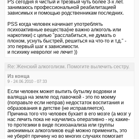
PS сегодня я чистый и трезвый чуть более 3-х лет.
занимаюсь профессиональной реабилитацией
зависимых и помощью родственникам последних.
PSS когда человек начинает употреблять
психоактивные вещества(не важно алкоголь или
наркотики) с целью "расслабиться, не думать о
плохом, уснуть быстрей, решиться на что-то и т.д." -
это первый шаг к зависимости.
и психику невролог не лечит ))
Re: Женский алкоголизм. Помогите вылечить сестру.
Из конца
9 - 24.06.2010 - 07:33
Если человек может выпить бутылку водовки и
валяцца на земле под лавочкой - это по моему
(поправьте если неправ) недостаток воспитания и
образования в детстве (не исправляется).
Причина того что человек бухает в его мозге (а мозг у
нас лечить пока не научились оперативно - ну, какие-
то протезики в виде психоанализа или группы
анонимных алкоголиков ещё можно применить, это
не уберёт причину но во многих случаях помогает