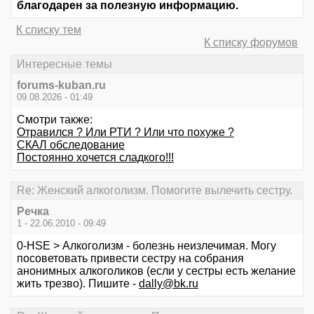
благодарен за полезную информацию.
К списку тем
К списку форумов
Интересные темы
forums-kuban.ru
09.08.2026 - 01:49
Смотри также:
Отравился ? Или РТИ ? Или что похуже ?
СКАЛ обследование
Постоянно хочется сладкого!!!
Re: Женский алкоголизм. Помогите вылечить сестру.
Речка
1 - 22.06.2010 - 09:49
0-HSE > Алкоголизм - болезнь неизлечимая. Могу
посоветовать привести сестру на собрания
анонимных алкоголиков (если у сестры есть желание
жить трезво). Пишите -
dally@bk.ru