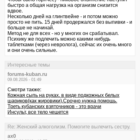
быстро а общая нагрузка на организм снизится
вдвое.
Несколько дней на глинтвейне - и потом можно
просто не пить. 15 дней продержался без выпивки - и
больше не начинай.
Метод не для всех - но у многих он срабатывал.
Психику же подлечить можно какими нибудь
таблетками (через невролога), сейчас их очень много
и они очень сильные.
Интересные темы
forums-kuban.ru
09.08.2026 - 01:49
Смотри также:
Кожная сыпь на руках. в виде подкожных белых
шариков(как жировики).Срочно нужна помощь.
Треть кубанских взяточников - это врачи
Инсульт, все тело чешется
Re: Женский алкоголизм. Помогите вылечить сестру.
ax0