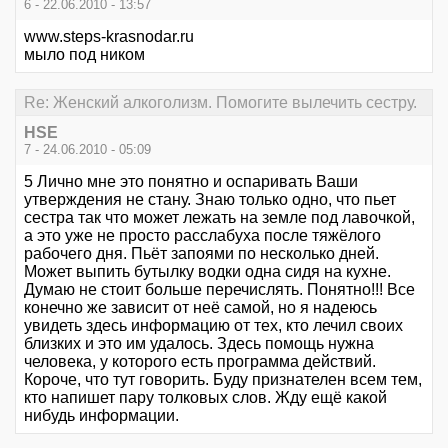
6 - 22.06.2010 - 13:57
www.steps-krasnodar.ru
мыло под ником
Re: Женский алкоголизм. Помогите вылечить сестру.
HSE
7 - 24.06.2010 - 05:09
5 Лично мне это понятно и оспаривать Ваши
утверждения не стану. Знаю только одно, что пьет
сестра так что может лежать на земле под лавочкой,
а это уже не просто расслабуха после тяжёлого
рабочего дня. Пьёт запоями по несколько дней.
Может выпить бутылку водки одна сидя на кухне.
Думаю не стоит больше перечислять. Понятно!!! Все
конечно же зависит от неё самой, но я надеюсь
увидеть здесь информацию от тех, кто лечил своих
близких и это им удалось. Здесь помощь нужна
человека, у которого есть программа действий.
Короче, что тут говорить. Буду признателен всем тем,
кто напишет пару толковых слов. Жду ещё какой
нибудь информации.