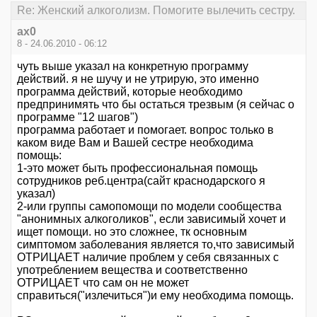
Re: Женский алкоголизм. Помогите вылечить сестру.
ax0
8 - 24.06.2010 - 06:12
чуть выше указал на конкретную программу
действий. я не шучу и не утрирую, это именно
программа действий, которые необходимо
предпринимять что бы остаться трезвым (я сейчас о
программе "12 шагов")
программа работает и помогает. вопрос только в
каком виде Вам и Вашей сестре необходима
помощь:
1-это может быть профессиональная помощь
сотрудников реб.центра(сайт краснодарского я
указал)
2-или группы самопомощи по модели сообщества
"анонимных алкоголиков", если зависимый хочет и
ищет помощи. но это сложнее, тк основным
симптомом заболевания является то,что зависимый
ОТРИЦАЕТ наличие проблем у себя связанных с
употреблением вещества и соответственно
ОТРИЦАЕТ что сам он не может
справиться("излечиться")и ему необходима помощь.