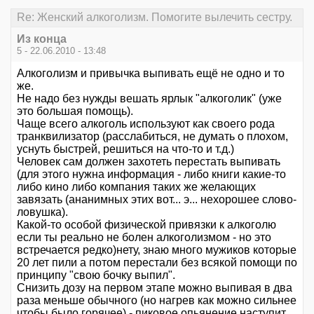
Re: Женский алкоголизм. Помогите вылечить сестру.
Из конца
5 - 22.06.2010 - 13:48
Алкоголизм и привычка выпивать ещё не одно и то
же.
Не надо без нужды вешать ярлык "алкоголик" (уже
это большая помощь).
Чаще всего алкоголь используют как своего рода
транквилизатор (расслабиться, не думать о плохом,
уснуть быстрей, решиться на что-то и т.д.)
Человек сам должен захотеть перестать выпивать
(для этого нужна информация - либо книги какие-то
либо кино либо компания таких же желающих
завязать (ананимных этих вот... э... нехорошее слово-
ловушка).
Какой-то особой физической привязки к алкоголю
если ты реально не болен алкоголизмом - но это
встречается редко)нету, знаю много мужиков которые
20 лет пили а потом перестали без всякой помощи по
принципу "свою бочку выпил".
Снизить дозу на первом этапе можно выпивая в два
раза меньше обычного (но нагрев как можно сильнее
чтобы было горячее) - пиковое опьянение наступит