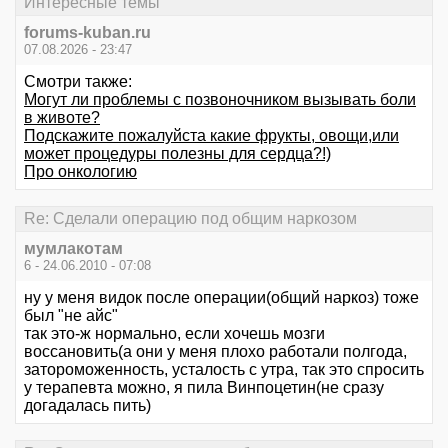
Интересные темы
forums-kuban.ru
07.08.2026 - 23:47
Смотри также:
Могут ли проблемы с позвоночником вызывать боли
в животе?
Подскажите пожалуйста какие фрукты, овощи,или
может процедуры полезны для сердца?!)
Про онкологию
Re: Сделали операцию под общим наркозом
мумлакотам
6 - 24.06.2010 - 07:08
ну у меня видок после операции(общий наркоз) тоже
был "не айс"
так это-ж нормально, если хочешь мозги
воссановить(а они у меня плохо работали полгода,
затороможенность, усталость с утра, так это спросить
у терапевта можно, я пила Винпоцетин(не сразу
догадалась пить)