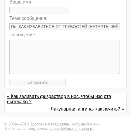
Ваше имя:
Тема сообщения:
Сообщение:
« Как заливать физраствор в нос, чтобы изо рта
вытекало ?
Лакунарная ангина- как лечить? »
© 2009—2010 Здоровье и Медицина,
Форумы Кубани
.
Техническая поддержка:
support@forums-kuban.ru