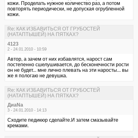
кожи. Проделать нужное количество раз, а потом
повторять периодически, не допуская огрубленной
кожи.
Re: КАК ИЗБАВИТЬСЯ ОТ ГРУБОСТЕЙ
(НАТАПТЫШЕЙ) НА ПЯТКАХ?
4123
2 - 24.01.2010 - 10:59
Автор, а зачем от них избавлятся, нарост сам
постепенно сшелушивается, до бесконечности рости
он не будет... мне лично плевать на эти наросты... вы
же я пологаю не девушка.
Re: КАК ИЗБАВИТЬСЯ ОТ ГРУБОСТЕЙ
(НАТАПТЫШЕЙ) НА ПЯТКАХ?
ДиаNa
3 - 24.01.2010 - 14:13
Сходите педикюр сделайте.И затем смазывайте
кремами.