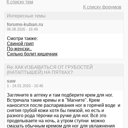
К списку тем
К списку форумов
Интересные темы
forums-kuban.ru
06.08.2026 - 16:49
Смотри также:
Свиной грип
По-женски..
Сильно болит кишечник
Re: КАК ИЗБАВИТЬСЯ ОТ ГРУБОСТЕЙ
(НАТАПТЫШЕЙ) НА ПЯТКАХ?
saw
1 - 24.01.2010 - 10:46
Загляните в аптеку и там подберите крем для ног.
Встречала такие кремы и в "Магните". Крем
наносится после распаривания ног в горячей воде и
снятия грубой кожи хотя бы пемзой, но есть и
разного рода тёрочки на ручке для ног. Всё это
проделываете на ночь, а утром ступни можно
смазать обычным кремом для ног для увлажнения