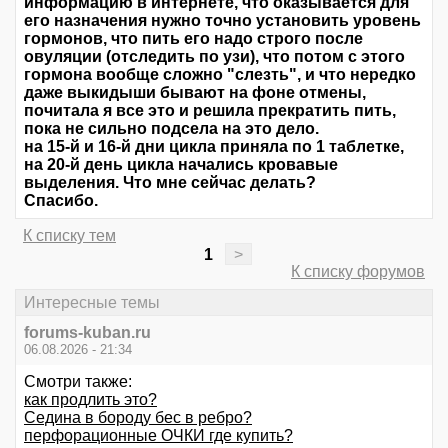
информацию в интернете, что оказывается для
его назначения нужно точно установить уровень
гормонов, что пить его надо строго после
овуляции (отследить по узи), что потом с этого
гормона вообще сложно "слезть", и что нередко
даже выкидыши бывают на фоне отмены,
почитала я все это и решила прекратить пить,
пока не сильно подсела на это дело.
на 15-й и 16-й дни цикла приняла по 1 таблетке,
на 20-й день цикла начались кровавые
выделения. Что мне сейчас делать?
Спасибо.
К списку тем
1
>
К списку форумов
Интересные темы
forums-kuban.ru
06.08.2026 - 21:34
Смотри также:
как продлить это?
Седина в бороду бес в ребро?
перфорационные ОЧКИ где купить?