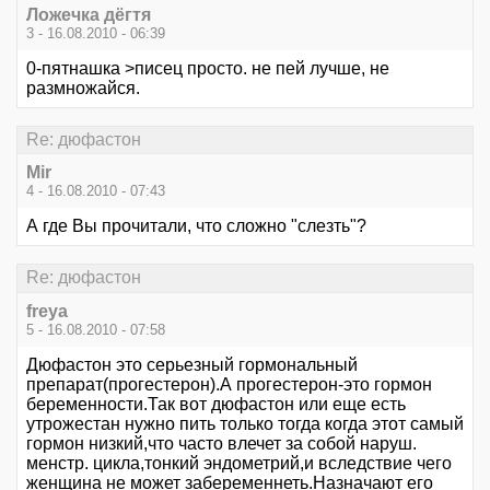
Ложечка дёгтя
3 - 16.08.2010 - 06:39
0-пятнашка >писец просто. не пей лучше, не
размножайся.
Re: дюфастон
Mir
4 - 16.08.2010 - 07:43
А где Вы прочитали, что сложно "слезть"?
Re: дюфастон
freya
5 - 16.08.2010 - 07:58
Дюфастон это серьезный гормональный
препарат(прогестерон).А прогестерон-это гормон
беременности.Так вот дюфастон или еще есть
утрожестан нужно пить только тогда когда этот самый
гормон низкий,что часто влечет за собой наруш.
менстр. цикла,тонкий эндометрий,и вследствие чего
женщина не может забеременнеть.Назначают его