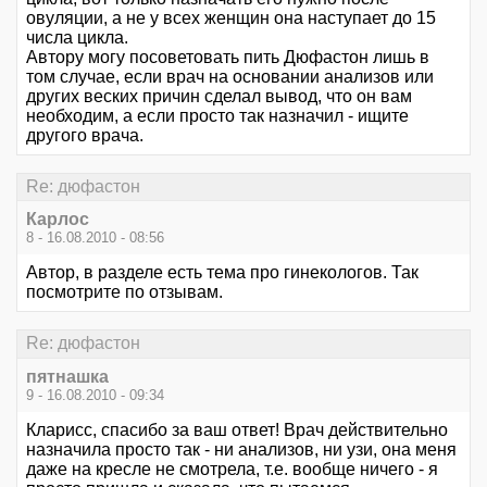
овуляции, а не у всех женщин она наступает до 15
числа цикла.
Автору могу посоветовать пить Дюфастон лишь в
том случае, если врач на основании анализов или
других веских причин сделал вывод, что он вам
необходим, а если просто так назначил - ищите
другого врача.
Re: дюфастон
Карлос
8 - 16.08.2010 - 08:56
Автор, в разделе есть тема про гинекологов. Так
посмотрите по отзывам.
Re: дюфастон
пятнашка
9 - 16.08.2010 - 09:34
Кларисс, спасибо за ваш ответ! Врач действительно
назначила просто так - ни анализов, ни узи, она меня
даже на кресле не смотрела, т.е. вообще ничего - я