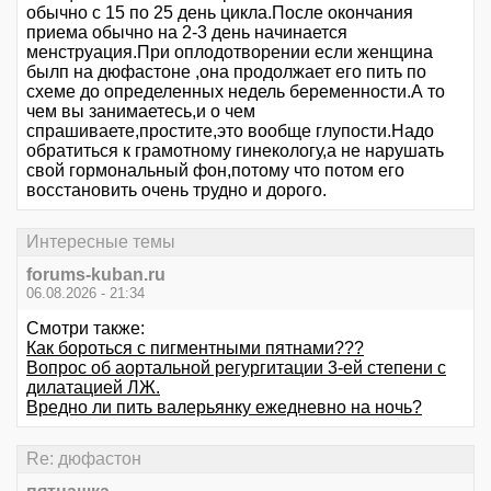
обычно с 15 по 25 день цикла.После окончания
приема обычно на 2-3 день начинается
менструация.При оплодотворении если женщина
былп на дюфастоне ,она продолжает его пить по
схеме до определенных недель беременности.А то
чем вы занимаетесь,и о чем
спрашиваете,простите,это вообще глупости.Надо
обратиться к грамотному гинекологу,а не нарушать
свой гормональный фон,потому что потом его
восстановить очень трудно и дорого.
Интересные темы
forums-kuban.ru
06.08.2026 - 21:34
Смотри также:
Как бороться с пигментными пятнами???
Вопрос об аортальной регургитации 3-ей степени с
дилатацией ЛЖ.
Вредно ли пить валерьянку ежедневно на ночь?
Re: дюфастон