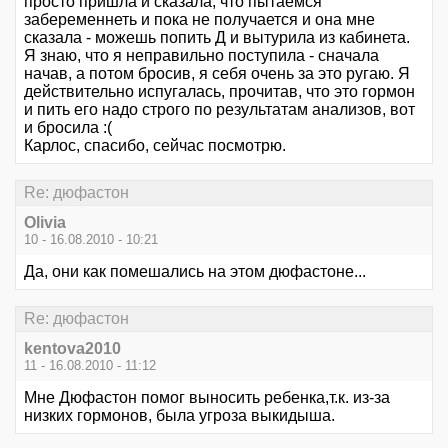
просто пришла и сказала, что пытаемся
забеременнеть и пока не получается и она мне
сказала - можешь попить Д и вытурила из кабинета.
Я знаю, что я неправильно поступила - сначала
начав, а потом бросив, я себя очень за это ругаю. Я
действительно испугалась, прочитав, что это гормон
и пить его надо строго по результатам анализов, вот
и бросила :(
Карлос, спасибо, сейчас посмотрю.
Re: дюфастон
Olivia
10 - 16.08.2010 - 10:21
Да, они как помешались на этом дюфастоне...
Re: дюфастон
kentova2010
11 - 16.08.2010 - 11:12
Мне Дюфастон помог выносить ребенка,т.к. из-за
низких гормонов, была угроза выкидыша.