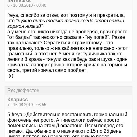
пятнашка
6 - 16.08.2010 - 08:40
freya, спасибо за ответ, вот поэтому я и прекратила,
что
"нужно пить только тогда когда этот самый
гормон низкий"
а у меня его никто никогда не проверял, врач просто
"от балды" так неохотно сказала - "ну попей". Разве
так назначают? Обратиться к грамотному - это
правильно, только ж на кабинетах не написано - этот
грамотный, а этот нет. У меня кисту яичника так же
лечили 3 врача - тянули как лебедь рак и щука - один
кричал на лапору срочно, второй кричал на гормоны
сесть, третий кричал само пройдет.
:(((
Re: дюфастон
Кларисс
7 - 16.08.2010 - 08:55
5-freya >Действительно восстановить гормональный
фон очень непросто. А гинекологи сейчас просто
помешались на этом Дюфастоне. Всем подряд его
пихают. Да, обычно его назначают с 15 по 25 день
цикла, вот только назначать его нужно после