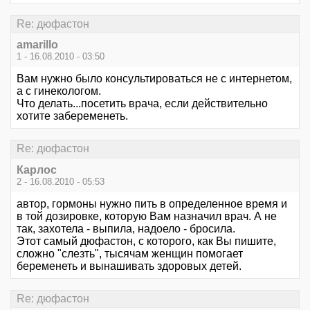
Re: дюфастон
amarillo
1 - 16.08.2010 - 03:50
Вам нужно было консультироваться не с интернетом,
а с гинекологом.
Что делать...посетить врача, если действительно
хотите забеременеть.
Re: дюфастон
Карлос
2 - 16.08.2010 - 05:53
автор, гормоны нужно пить в определенное время и
в той дозировке, которую Вам назначил врач. А не
так, захотела - выпила, надоело - бросила.
Этот самый дюфастон, с которого, как Вы пишите,
сложно "слезть", тысячам женщин помогает
беременеть и вынашивать здоровых детей.
Re: дюфастон