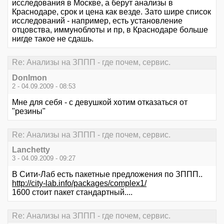
исследования в Москве, а берут анализы в
Краснодаре, срок и цена как везде. Зато шире список
исследований - например, есть установление
отцовства, иммуноблоты и пр, в Краснодаре больше
нигде такое не сдашь.
Re: Анализы на ЗППП - где почем, сервис.
DonImon
2 - 04.09.2009 - 08:53
Мне для себя - с девушкой хотим отказаться от
"резины"
Re: Анализы на ЗППП - где почем, сервис.
Lanchetty
3 - 04.09.2009 - 09:27
В Сити-Лаб есть пакетные предложения по ЗППП..
http://city-lab.info/packages/complex1/
1600 стоит пакет стандартный....
Re: Анализы на ЗППП - где почем, сервис.