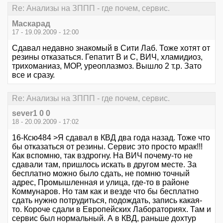
Re: Анализы на ЗППП - где почем, сервис.
Маскарад
17 - 19.09.2009 - 12:00
Сдавал недавно знакомый в Сити Лаб. Тоже хотят от
резины отказаться. Гепатит В и С, ВИЧ, хламидиоз,
трихоманиаз, МОР, уреоплазмоз. Вышло 2 т.р. Зато
все и сразу.
Re: Анализы на ЗППП - где почем, сервис.
sever1 0 0
18 - 20.09.2009 - 17:02
16-Ксю484 >Я сдавал в КВД два года назад. Тоже что
бы отказаться от резины. Сервис это просто мрак!!!
Как вспомню, так вздрогну. На ВИЧ почему-то не
сдавали там, пришлось искать в другом месте. За
бесплатно можно было сдать, не помню точный
адрес, Промышленная и улица, где-то в районе
Коммунаров. Но там как и везде что бы бесплатно
сдать нужно потрудиться, подождать, запись какая-
то. Короче сдали в Европейских Лабораториях. Там и
сервис был нормальный. А в КВД, раньше дохтур