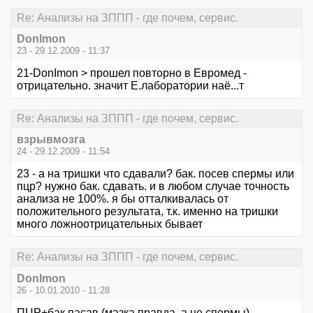
Re: Анализы на ЗППП - где почем, сервис.
DonImon
23 - 29.12.2009 - 11:37
21-DonImon > прошел повторно в Евромед -
отрицательно. значит Е.лаборатории наё...т
Re: Анализы на ЗППП - где почем, сервис.
взрывмозга
24 - 29.12.2009 - 11:54
23 - а на тришки что сдавали? бак. посев спермы или
пцр? нужно бак. сдавать. и в любом случае точность
анализа не 100%. я бы отталкивалась от
положительного результата, т.к. именно на тришки
много ложноотрицательных бывает
Re: Анализы на ЗППП - где почем, сервис.
DonImon
26 - 10.01.2010 - 11:28
ПЦР+бак пасав (мазка правда, а не спермы)