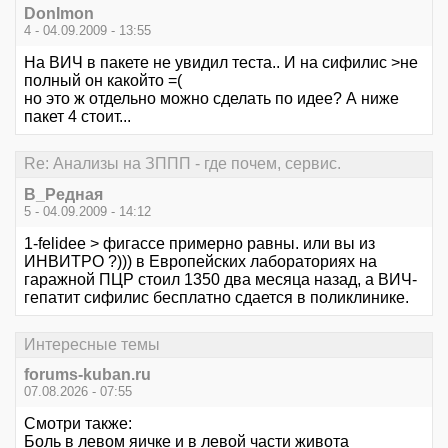
DonImon
4 - 04.09.2009 - 13:55
На ВИЧ в пакете не увидил теста.. И на сифилис >не
полный он какойто =(
но это ж отдельно можно сделать по идее? А ниже
пакет 4 стоит...
Re: Анализы на ЗППП - где почем, сервис.
В_Редная
5 - 04.09.2009 - 14:12
1-felidee > фигассе примерно равны. или вы из
ИНВИТРО ?))) в Европейских лабораториях на
гаражной ПЦР стоил 1350 два месяца назад, а ВИЧ-
гепатит сифилис бесплатно сдается в поликлинике.
Интересные темы
forums-kuban.ru
07.08.2026 - 07:55
Смотри также:
Боль в левом яичке и в левой части живота