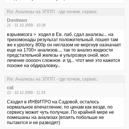
Re: Анализы на ЗППП - где почем, сервис.
DonImon
21 - 31.10.2009 - 10:28
взрывмозга > ходил в Ев. лаб. сдал анализы... на
трихомонады результат положительный. пошел там
же к урологу. 800р он ниглазом не моргнув назначает
еще на 1700+ анализов.... так то анализ жидкости
предстательной железы и ультрозвук оной. мол
лечение оооооч сложное. и тд... чтот мне это кажется
похоже на обдираловку...
Re: Анализы на ЗППП - где почем, сервис.
cid
22 - 10.12.2009 - 11:24
Сходил в ИНВИТРО на Садовой, осталось
нормальное впечатление, по ценам как везде, по
сервису может чуть получше. По крайней мере не
помешаны на анализах (впаять побольше не
пытаются и не разводят)