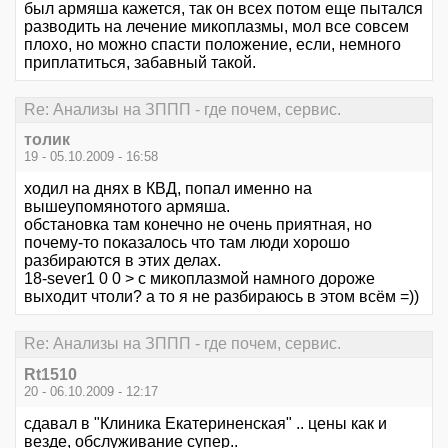
был армяша кажется, так он всех потом еще пытался
разводить на лечение микоплазмы, мол все совсем
плохо, но можно спасти положение, если, немного
приплатиться, забавный такой.
Re: Анализы на ЗППП - где почем, сервис.
толик
19 - 05.10.2009 - 16:58
ходил на днях в КВД, попал именно на
вышеупомянотого армяша.
обстановка там конечно не очень приятная, но
почему-то показалось что там люди хорошо
разбираются в этих делах.
18-sever1 0 0 > с микоплазмой намного дороже
выходит чтоли? а то я не разбираюсь в этом всём =))
Re: Анализы на ЗППП - где почем, сервис.
Rt1510
20 - 06.10.2009 - 12:17
сдавал в "Клиника Екатериненская" .. цены как и
везде, обслуживание супер..