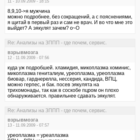
11 - 10.09.2009 - 18:15
8,9,10->я мужчина
можно подробнее, без сокращений, а с пояснениями,
я щитай в первый раз и сам не врач. И во что мне это
выйдет? А эякулят зачем? o~O
Re: Анализы на ЗППП - где почем, сервис.
взрывмозга
12 - 11.09.2009 - 07:56
куда уж подробшей. хламидия, микоплазма хоминис,
микоплазма гениталиум, уреоплазма, уреоплазма
биовар, гарднерелла, нессерия, кандида, ВПЦ,
можно герпес, и бак. посев эякулята на
трихомонады, так как в соскобе пцром он плохо
обнаруживается. правильнее сдавать эякулят.
Re: Анализы на ЗППП - где почем, сервис.
взрывмозга
13 - 11.09.2009 - 07:57
уреоплазма = уреаплазма