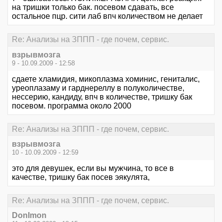
на тришки только бак. посевом сдавать, все
остальное пцр. сити лаб впч количеством не делает
Re: Анализы на ЗППП - где почем, сервис.
взрывмозга
9 - 10.09.2009 - 12:58
сдаете хламидия, микоплазма хоминис, гениталис,
уреоплазаму и гарднереллу в полуколичестве,
нессерию, кандиду, впч в количестве, тришку бак
посевом. программа около 2000
Re: Анализы на ЗППП - где почем, сервис.
взрывмозга
10 - 10.09.2009 - 12:59
это для девушек, если вы мужчина, то все в
качестве, тришку бак посев эякулята,
Re: Анализы на ЗППП - где почем, сервис.
DonImon