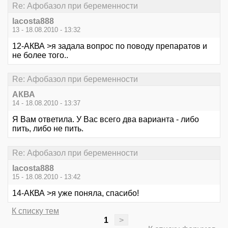
Re: Афобазол при беременности
lacosta888
13 - 18.08.2010 - 13:32
12-АКВА >я задала вопрос по поводу препаратов и
не более того..
Re: Афобазол при беременности
АКВА
14 - 18.08.2010 - 13:37
Я Вам ответила. У Вас всего два варианта - либо
пить, либо не пить.
Re: Афобазол при беременности
lacosta888
15 - 18.08.2010 - 13:42
14-АКВА >я уже поняла, спасибо!
К списку тем
1
>