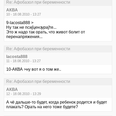
Re: Афобазол при беременности
АКВА
10 - 18.08.2010 - 13:27
9-lacosta888 >
Ну так не пси
[цензура]
те...
Это ж надо так орать, что живот болит от
перенапряжения...
Re: Афобазол при беременности
lacosta888
11 - 18.08.2010 - 13:27
10-АКВА >ну вот я о том же..
Re: Афобазол при беременности
АКВА
12 - 18.08.2010 - 13:29
А чё дальше-то будет, когда ребенок родится и будет
плакать? Орать на него тоже будете?