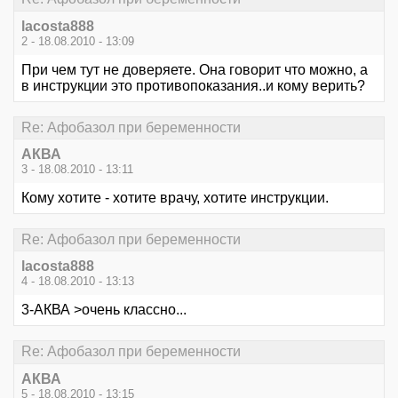
lacosta888
2 - 18.08.2010 - 13:09
При чем тут не доверяете. Она говорит что можно, а
в инструкции это противопоказания..и кому верить?
Re: Афобазол при беременности
АКВА
3 - 18.08.2010 - 13:11
Кому хотите - хотите врачу, хотите инструкции.
Re: Афобазол при беременности
lacosta888
4 - 18.08.2010 - 13:13
3-АКВА >очень классно...
Re: Афобазол при беременности
АКВА
5 - 18.08.2010 - 13:15