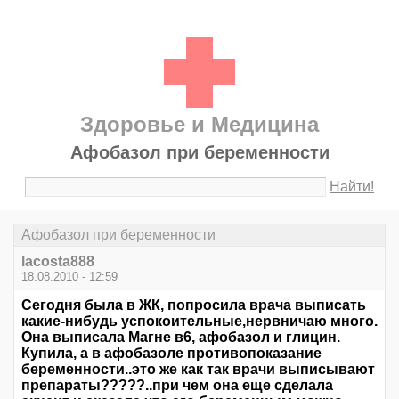
Здоровье и Медицина
Афобазол при беременности
Найти!
Афобазол при беременности
lacosta888
18.08.2010 - 12:59
Сегодня была в ЖК, попросила врача выписать
какие-нибудь успокоительные,нервничаю много.
Она выписала Магне в6, афобазол и глицин.
Купила, а в афобазоле противопоказание
беременности..это же как так врачи выписывают
препараты?????..при чем она еще сделала