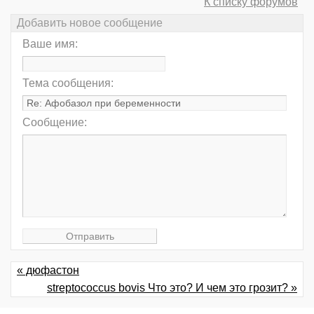
К списку форумов
Добавить новое сообщение
Ваше имя:
Тема сообщения:
Сообщение:
« дюфастон
streptococcus bovis Что это? И чем это грозит? »