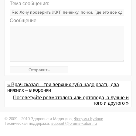
Тема сообщения:
Сообщение:
« Врач сказал – три верхних зуба надо рвать, два
нижних – в коронки
Посоветуйте ревматолога или ортопеда, а лучше и
того и другого »
© 2009—2010 Здоровье и Медицина,
Форумы Кубани
.
Техническая поддержка:
support@forums-kuban.ru