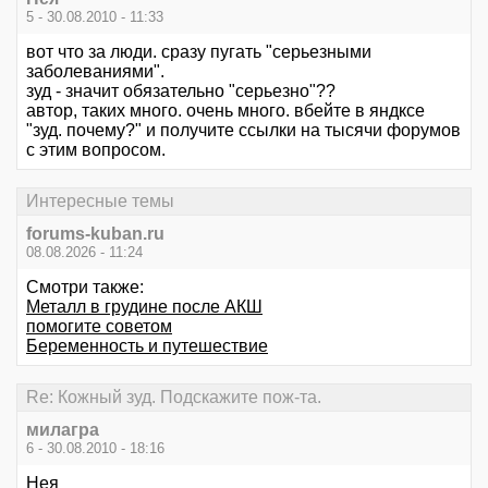
5 - 30.08.2010 - 11:33
вот что за люди. сразу пугать "серьезными
заболеваниями".
зуд - значит обязательно "серьезно"??
автор, таких много. очень много. вбейте в яндксе
"зуд. почему?" и получите ссылки на тысячи форумов
с этим вопросом.
Интересные темы
forums-kuban.ru
08.08.2026 - 11:24
Смотри также:
Металл в грудине после АКШ
помогите советом
Беременность и путешествие
Re: Кожный зуд. Подскажите пож-та.
милагра
6 - 30.08.2010 - 18:16
Нея