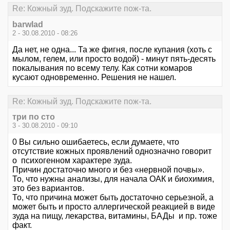
Re: Кожный зуд. Подскажите пож-та.
barwlad
2 - 30.08.2010 - 08:26
Да нет, не одна... Та же фигня, после купания (хоть с
мылом, гелем, или просто водой) - минут пять-десять
покалывания по всему телу. Как сотни комаров
кусают одновременно. Решения не нашел.
Re: Кожный зуд. Подскажите пож-та.
три по сто
3 - 30.08.2010 - 09:10
0 Вы сильно ошибаетесь, если думаете, что
отсутствие кожных проявлений однозначно говорит
о психогенном характере зуда.
Причин достаточно много и без «нервной почвы».
То, что нужны анализы, для начала ОАК и биохимия,
это без вариантов.
То, что причина может быть достаточно серьезной, а
может быть и просто аллергической реакцией в виде
зуда на пищу, лекарства, витамины, БАДы и пр. тоже
факт.