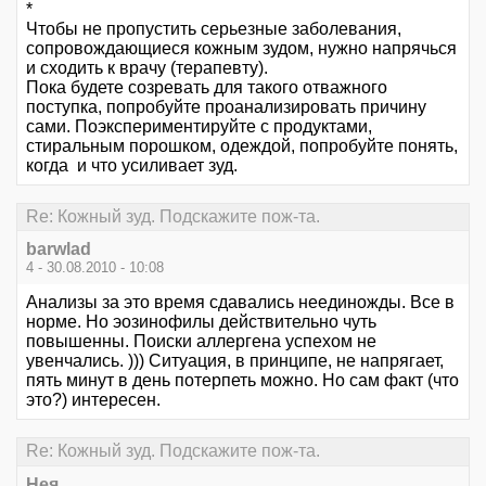
*
Чтобы не пропустить серьезные заболевания,
сопровождающиеся кожным зудом, нужно напрячься
и сходить к врачу (терапевту).
Пока будете созревать для такого отважного
поступка, попробуйте проанализировать причину
сами. Поэкспериментируйте с продуктами,
стиральным порошком, одеждой, попробуйте понять,
когда и что усиливает зуд.
Re: Кожный зуд. Подскажите пож-та.
barwlad
4 - 30.08.2010 - 10:08
Анализы за это время сдавались неединожды. Все в
норме. Но эозинофилы действительно чуть
повышенны. Поиски аллергена успехом не
увенчались. ))) Ситуация, в принципе, не напрягает,
пять минут в день потерпеть можно. Но сам факт (что
это?) интересен.
Re: Кожный зуд. Подскажите пож-та.
Нея