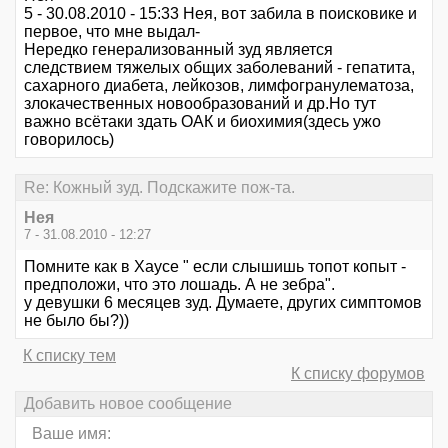
5 - 30.08.2010 - 15:33 Нея, вот забила в поисковике и
первое, что мне выдал-
Нередко генерализованный зуд является
следствием тяжелых общих заболеваний - гепатита,
сахарного диабета, лейкозов, лимфогранулематоза,
злокачественных новообразований и др.Но тут
важно всётаки здать ОАК и биохимия(здесь ужо
говорилось)
Re: Кожный зуд. Подскажите пож-та.
Нея
7 - 31.08.2010 - 12:27
Помните как в Хаусе " если слышишь топот копыт -
предположи, что это лошадь. А не зебра".
у девушки 6 месяцев зуд. Думаете, других симптомов
не было бы?))
К списку тем
К списку форумов
Добавить новое сообщение
Ваше имя: