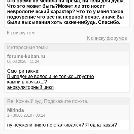
это время не меняла ни крема, ни гели для душа.
Что это может быть?Может ли это носит
неврологический характер? Что-то у меня такое
подозрение что все на нервной почве, иначе бы
были высыпания хоть какие-нибудь. Спасибо.
К списку тем
К списку форумов
Интересные темы
forums-kuban.ru
08.08.2026 - 11:24
Смотри также:
Выпадение волос и не только...грустно
камни в почках...?
ановуляторный цикл
Re: Кожный зуд. Подскажите пож-та.
Mirinda
1 - 30.08.2010 - 08:14
ну неужели никто не сталкивался? Я одна такая?