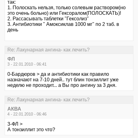
так:
1. Полоскать нельзя, только солевым раствором(но
это очень больно) или Гексоралом(ПОЛОСКАТЬ)!
2. Рассасывать таблетки "Гексолиз"
3. Антибиотики " Амоксиклав 1000 мг" по 2 таб. в
день
Re: Лакунарная ангина- как лечить?
ФЛ
3 - 22.01.2010 - 06:41
0-Бардюров > да и антибиотики как правило
назначают на 7-10 дней.. тут блин тонзиллит уже
неделю не проходит... а Вы про ангину за 3 дня.
Re: Лакунарная ангина- как лечить?
АКВА
4 - 22.01.2010 - 06:46
3-ФЛ >
А тонзиллит это что?