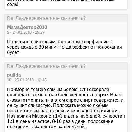
соль!!
Re: Лакунарная ангина- как лечить?
МамаДоктор2010
9 - 24.01.2010 - 19:29
Полощите спиртовым раствором хлорфиллипта,
через каждые 30 минут. тогда эффект от полоскания
будет.
Re: Лакунарная ангина- как лечить?
pullda
10 - 25.01.2010 - 12:15
Примерно тем же самым болею. От Гексорала
появилась отечность и болезненность в горле. Врач
сказал отменить, тк в этом спрее спирт содержится и
он сушит слизистую. Полоскать можно любым
бесспиртовым раствором, можно хлоргексидином.
Назначили Макропен 1х3 в день на 5 дней, супрастин
1х1 в день и частое, 8-10 раз в день, полоскание
шалфеем, эвкалиптом, календулой.