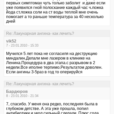
первых симптомах чуть только заболит и даже если
уже появился гной полоскание каждый час ч.ложка
йода ст.ложка соли на ст воды теплой мне очень
помогает а то раньше температура за 40 несколько
дней
Re: Лакунарная ангина- как лечить?
vik52
7 - 23.01.2010 - 15:33
Мучился 5 лет пока не согласиля на деструкцию
миндалин.Делали мне лазером в клинике на
Ленина.Процедура в два этапа.с разрывом в 2
недели.Все иполне терпимо.Результатом доволен.
Если ангины 3-5раз в год то оперируйся
Re: Лакунарная ангина- как лечить?
Бардюров
8 - 23.01.2010 - 21:34
7, спасибо. У меня она редко, последняя была в
глубоком детстве. А эта уже прошла, попил
антибиотики и укол сильный сделали. Плюс сода