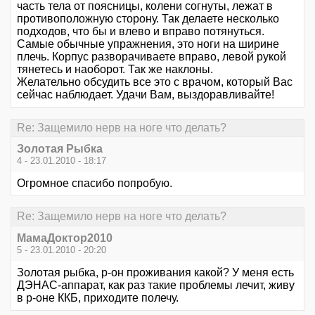
часть тела от поясницы, колени согнуты, лежат в
противоположную сторону. Так делаете несколько
подходов, что бы и влево и вправо потянуться.
Самые обычные упражнения, это ноги на ширине
плечь. Корпус разворачиваете вправо, левой рукой
тянетесь и наоборот. Так же наклоны.
Желательно обсудить все это с врачом, который Вас
сейчас наблюдает. Удачи Вам, выздоравливайте!
Re: Защемило нерв на ноге что делать?
Золотая Рыбка
4 - 23.01.2010 - 18:17
Огромное спасибо попробую.
Re: Защемило нерв на ноге что делать?
МамаДоктор2010
5 - 23.01.2010 - 20:20
Золотая рыбка, р-он проживания какой? У меня есть
ДЭНАС-аппарат, как раз такие проблемы лечит, живу
в р-оне ККБ, приходите полечу.