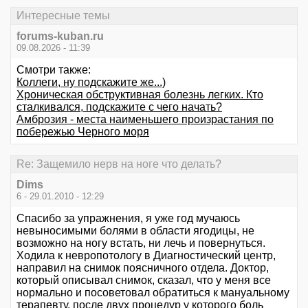
Интересные темы
forums-kuban.ru
09.08.2026 - 11:39
Смотри также:
Коллеги, ну подскажите же...)
Хроническая обструктивная болезнь легких. Кто
сталкивался, подскажите с чего начать?
Амброзия - места наименьшего произрастания по
побережью Черного моря
Re: Защемило нерв на ноге что делать?
Dims
6 - 29.01.2010 - 12:29
Спасибо за упражнения, я уже год мучаюсь
невыносимыми болями в области ягодицы, не
возможно на ногу встать, ни лечь и повернуться.
Ходила к невропотологу в Диагностический центр,
направил на снимок поясничного отдела. Доктор,
который описывал снимок, сказал, что у меня все
нормально и посоветовал обратиться к мануальному
терапевту, после двух процедур у которого боль