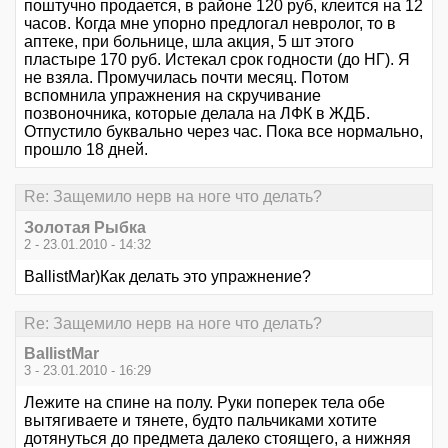
поштучно продается, в районе 120 руб, клеится на 12
часов. Когда мне упорно предлогал невролог, то в
аптеке, при больнице, шла акция, 5 шт этого
пластыре 170 руб. Истекал срок годности (до НГ). Я
не взяла. Промучилась почти месяц. Потом
вспомнила упражнения на скручивание
позвоночника, которые делала на ЛФК в ЖДБ.
Отпустило буквально через час. Пока все нормально,
прошло 18 дней.
Re: Защемило нерв на ноге что делать?
Золотая Рыбка
2 - 23.01.2010 - 14:32
BallistMar)Как делать это упражнение?
Re: Защемило нерв на ноге что делать?
BallistMar
3 - 23.01.2010 - 16:29
Лежите на спине на полу. Руки поперек тела обе
вытягиваете и тянете, будто пальчиками хотите
дотянуться до предмета далеко стоящего, а нижняя