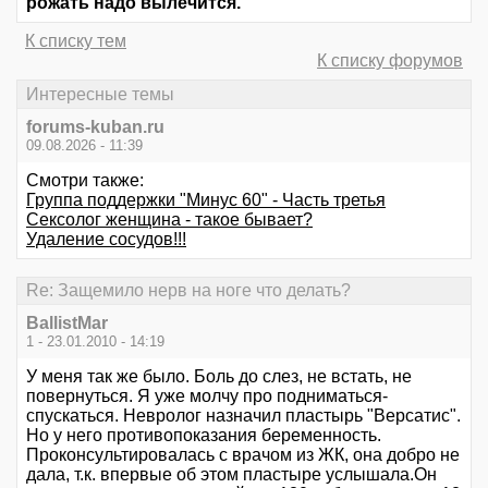
рожать надо вылечится.
К списку тем
К списку форумов
Интересные темы
forums-kuban.ru
09.08.2026 - 11:39
Смотри также:
Группа поддержки "Минус 60" - Часть третья
Сексолог женщина - такое бывает?
Удаление сосудов!!!
Re: Защемило нерв на ноге что делать?
BallistMar
1 - 23.01.2010 - 14:19
У меня так же было. Боль до слез, не встать, не
повернуться. Я уже молчу про подниматься-
спускаться. Невролог назначил пластырь "Версатис".
Но у него противопоказания беременность.
Проконсультировалась с врачом из ЖК, она добро не
дала, т.к. впервые об этом пластыре услышала.Он