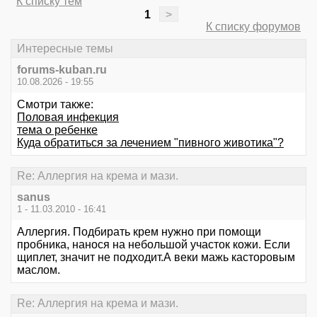
К списку тем
1
>
К списку форумов
Интересные темы
forums-kuban.ru
10.08.2026 - 19:55
Смотри также:
Половая инфекция
тема о ребенке
Куда обратиться за лечением "пивного животика"?
Re: Аллергия на крема и мази.
sanus
1 - 11.03.2010 - 16:41
Аллергия. Подбирать крем нужно при помощи
пробника, нанося на небольшой участок кожи. Если
щиплет, значит не подходит.А веки мажь касторовым
маслом.
Re: Аллергия на крема и мази.