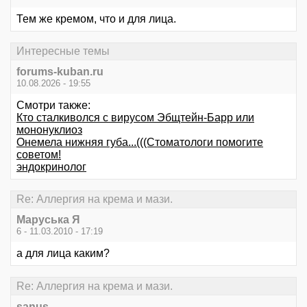
Тем же кремом, что и для лица.
Интересные темы
forums-kuban.ru
10.08.2026 - 19:55
Смотри также:
Кто сталкиволся с вирусом Эбщтейн-Барр или
мононуклиоз
Онемела нижняя губа...(((Стоматологи помогите
советом!
эндокринолог
Re: Аллергия на крема и мази.
Маруська Я
6 - 11.03.2010 - 17:19
а для лица каким?
Re: Аллергия на крема и мази.
sanus