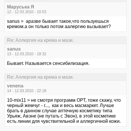
Маруська Я
12 - 12.03.2010 - 10:53
sanus > аразве бывает такое,что пользуешься
кремом.а он только потом аалергию вызывает?
Re: Аллергия на крема и мази.
sanus
13 - 12.03.2010 - 19:32
Бывает. Называется сенсибилизация.
Re: Аллергия на крема и мази.
venena
14 - 12.03.2010 - 22:18
10-mix11 > не смотря программ ОРТ, тоже скажу, что
черный жемчуг - г..., как и весь масмаркет. Лучше
брать в данном случае аптечную косметику типа
Урьяж, Авэне (не путать с Эвон), в этой косметике
есть линии для чувствительной и аллергичной кожи.