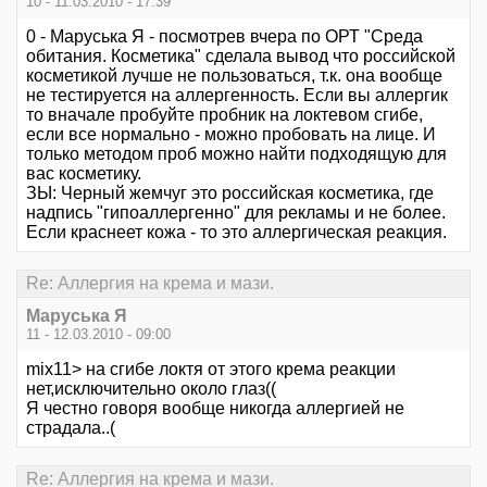
10 - 11.03.2010 - 17:39
0 - Маруська Я - посмотрев вчера по ОРТ "Среда
обитания. Косметика" сделала вывод что российской
косметикой лучше не пользоваться, т.к. она вообще
не тестируется на аллергенность. Если вы аллергик
то вначале пробуйте пробник на локтевом сгибе,
если все нормально - можно пробовать на лице. И
только методом проб можно найти подходящую для
вас косметику.
ЗЫ: Черный жемчуг это российская косметика, где
надпись "гипоаллергенно" для рекламы и не более.
Если краснеет кожа - то это аллергическая реакция.
Re: Аллергия на крема и мази.
Маруська Я
11 - 12.03.2010 - 09:00
mix11> на сгибе локтя от этого крема реакции
нет,исключительно около глаз((
Я честно говоря вообще никогда аллергией не
страдала..(
Re: Аллергия на крема и мази.