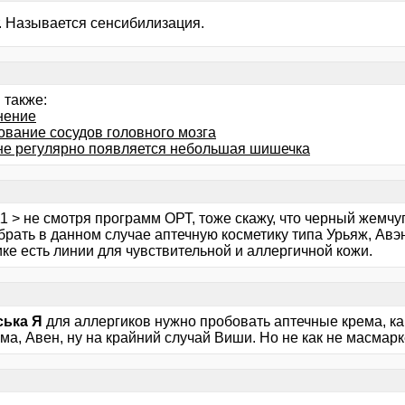
. Называется сенсибилизация.
 также:
нение
ование сосудов головного мозга
не регулярно появляется небольшая шишечка
1 > не смотря программ ОРТ, тоже скажу, что черный жемчуг - 
рать в данном случае аптечную косметику типа Урьяж, Авэне
ке есть линии для чувствительной и аллергичной кожи.
ська Я
для аллергиков нужно пробовать аптечные крема, ка
а, Авен, ну на крайний случай Виши. Но не как не масмарк