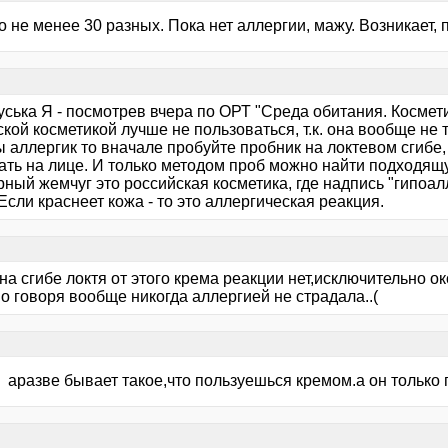
 не менее 30 разных. Пока нет аллергии, мажу. Возникает, 
уська Я - посмотрев вчера по ОРТ "Среда обитания. Космет
кой косметикой лучше не пользоваться, т.к. она вообще не 
 аллергик то вначале пробуйте пробник на локтевом сгибе,
ать на лице. И только методом проб можно найти подходящу
ный жемчуг это российская косметика, где надпись "гипоа
Если краснеет кожа - то это аллергическая реакция.
на сгибе локтя от этого крема реакции нет,исключительно ок
о говоря вообще никогда аллергией не страдала..(
> аразве бывает такое,что пользуешься кремом.а он только