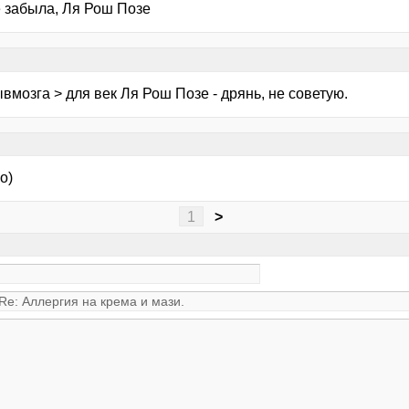
е забыла, Ля Рош Позе
вмозга > для век Ля Рош Позе - дрянь, не советую.
о)
1
>