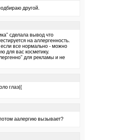
подбираю другой.
ика" сделала вывод что
тестируется на аллергенность.
 если все нормально - можно
ю для вас косметику.
ллергенно" для рекламы и не
оло глаз((
 потом аалергию вызывает?