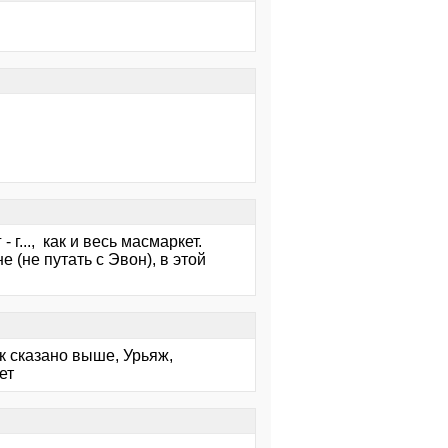
г..., как и весь масмаркет.
 (не путать с Эвон), в этой
к сказано выше, Урьяж,
ет