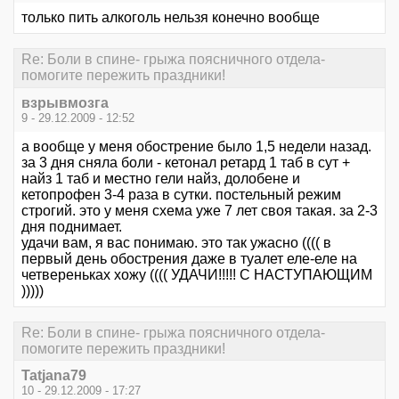
только пить алкоголь нельзя конечно вообще
Re: Боли в спине- грыжа поясничного отдела-
помогите пережить праздники!
взрывмозга
9 - 29.12.2009 - 12:52
а вообще у меня обострение было 1,5 недели назад.
за 3 дня сняла боли - кетонал ретард 1 таб в сут +
найз 1 таб и местно гели найз, долобене и
кетопрофен 3-4 раза в сутки. постельный режим
строгий. это у меня схема уже 7 лет своя такая. за 2-3
дня поднимает.
удачи вам, я вас понимаю. это так ужасно (((( в
первый день обострения даже в туалет еле-еле на
четвереньках хожу (((( УДАЧИ!!!!! С НАСТУПАЮЩИМ
)))))
Re: Боли в спине- грыжа поясничного отдела-
помогите пережить праздники!
Tatjana79
10 - 29.12.2009 - 17:27