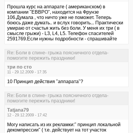
Прошла курс на аппарате ( американском) в
компании "ЕВВРО", находится на Фрунзе
106.Думала , что ничто уже не поможет. Теперь
боюсь даже думать.. и вслух говорить... Практически
умираю от счастья жить без боли. У меня их три ( в
смысле грыжи) - L3, L4, L5. Телефон спасителей
2591769.Если нужны подробности - спрашивайте
Re: Боли в спине- грыжа поясничного отдела-
помогите пережить праздники!
три по сто
11 - 29.12.2009 - 17:35
10 Принцип действия "аппарата"?
Re: Боли в спине- грыжа поясничного отдела-
помогите пережить праздники!
Tatjana79
12 - 29.12.2009 - 17:42
Могу написать из их рекламки:" принцип локальной
декомпрессии" ( т.е. действует на тот участок