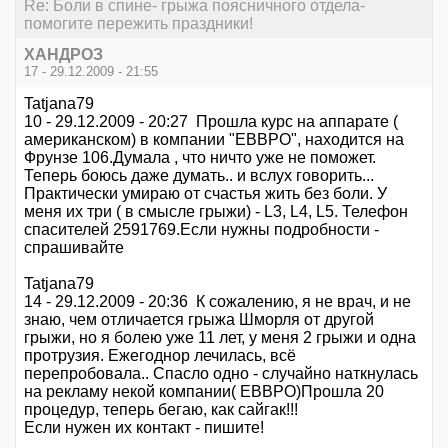
Re: Боли в спине- грыжа поясничного отдела-
помогите пережить праздники!
ХАНДРОЗ
17 - 29.12.2009 - 21:55
Tatjana79
10 - 29.12.2009 - 20:27 Прошла курс на аппарате (
американском) в компании "ЕВВРО", находится на
Фрунзе 106.Думала , что ничто уже не поможет.
Теперь боюсь даже думать.. и вслух говорить...
Практически умираю от счастья жить без боли. У
меня их три ( в смысле грыжи) - L3, L4, L5. Телефон
спасителей 2591769.Если нужны подробности -
спрашивайте
Tatjana79
14 - 29.12.2009 - 20:36 К сожалению, я не врач, и не
знаю, чем отличается грыжа Шморля от другой
грыжи, но я болею уже 11 лет, у меня 2 грыжи и одна
протрузия. Ежегоднор лечилась, всё
перепробовала.. Спасло одно - случайно наткнулась
на рекламу некой компании( ЕВВРО)Прошла 20
процедур, теперь бегаю, как сайгак!!!
Если нужен их контакт - пишите!