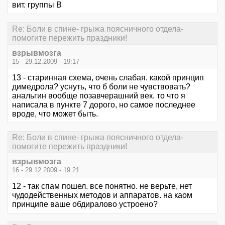
вит. группы В
Re: Боли в спине- грыжа поясничного отдела-
помогите пережить праздники!
взрывмозга
15 - 29.12.2009 - 19:17
13 - старинная схема, очень слабая. какой принцип
димедрола? уснуть, что б боли не чувствовать?
анальгин вообще позавчерашний век. то что я
написала в пункте 7 дорого, но самое последнее
вроде, что может быть.
Re: Боли в спине- грыжа поясничного отдела-
помогите пережить праздники!
взрывмозга
16 - 29.12.2009 - 19:21
12 - так спам пошел. все понятно. не верьте, нет
чудодейственных методов и аппаратов. на каом
принципе ваше обдиралово устроено?