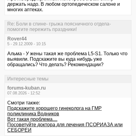
держать надо. В любом ортопедическом салоне и
многих аптеках.
Re: Боли в спине- грыжа поясничного отдела-
помогите пережить праздники!
Rover44
5 - 29.12.2009 - 10:15
Альма - У жены такая же проблема L5-S1. Только что
выявили. Подскажите вы куда нибудь уже
обращались? Что делать? Рекомендации?
Интересные темы
forums-kuban.ru
07.08.2026 - 12:52
Смотри также:
Подскажите хорошего гинеколога на ГМР
поликлиника Водников
Вот такая проблема....
Посоветуйте доктора для лечения ПСОРИАЗА или
СЕБОРЕИ