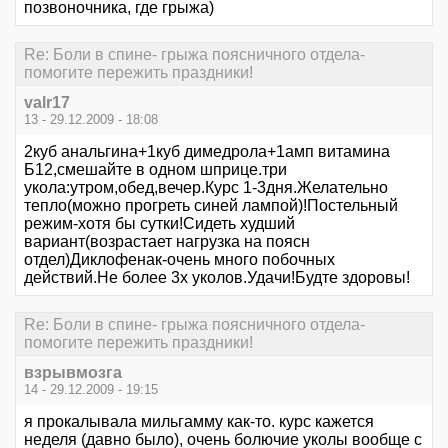
позвоночника, где грыжа)
Re: Боли в спине- грыжа поясничного отдела-
помогите пережить праздники!
valr17
13 - 29.12.2009 - 18:08
2куб анальгина+1куб димедрола+1амп витамина
Б12,смешайте в одном шприце.три
укола:утром,обед,вечер.Курс 1-3дня.Желательно
тепло(можно прогреть синей лампой)!Постельный
режим-хотя бы сутки!Сидеть худший
вариант(возрастает нагрузка на поясн
отдел)Диклофенак-очень много побочных
действий.Не более 3х уколов.Удачи!Будте здоровы!
Re: Боли в спине- грыжа поясничного отдела-
помогите пережить праздники!
взрывмозга
14 - 29.12.2009 - 19:15
я прокалывала мильгамму как-то. курс кажется
неделя (давно было), очень болючие уколы вообще с