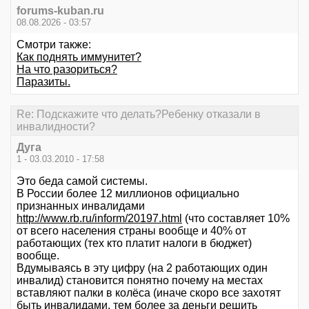
forums-kuban.ru
08.08.2026 - 03:57
Смотри также:
Как поднять иммунитет?
На что разориться?
Паразиты.
Re: Подскажите что делать?Ребенку отказали в
инвалидности?
Дуга
1 - 03.03.2010 - 17:58
Это беда самой системы.
В России более 12 миллионов официально
признанных инвалидами
http://www.rb.ru/inform/20197.html
(что составляет 10%
от всего населения страны вообще и 40% от
работающих (тех кто платит налоги в бюджет)
вообще.
Вдумываясь в эту цифру (на 2 работающих один
инвалид) становится понятно почему на местах
вставляют палки в колёса (иначе скоро все захотят
быть инвалидами, тем более за деньги решить