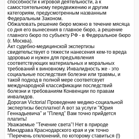
способности к игровой деятельности, а к
самостоятельному передвижению и другим
категориям, предусмотренным названным
Федеральным Законом.
Обжаловать решение бюро можно в течение мясяца
со дня его вынесения в главное бюро, а решение
главного бюро по субъекту РФ - в Федеральное бюро
(г. Москва).
Акт судебно-медицинской экспертизы
свидетельствует о тяжести нанесения кем-то вреда
здоровью и нужен для предъявления
соответствующих материальных и моральных
требований к виновному. Инвалидность же - это
социальные последствия болезни или травмы, и
такой подход в полной мере соответсвует
международной классификации последствий
болезни и требованиям Конвенции по правам
инвалидов.
Дорогая Victoria! Проведение медико-социальной
экспертизы бесплатно! А вот за услуги "Юрия
Геннадьевича" и "Плеяд" Вам точно прийдется
платить!
Уважаемые "Течение света"! Нет в природе
Минздрава Краснодарского края и уж точно
"Перечень отклонений, по которому ставиться (!)