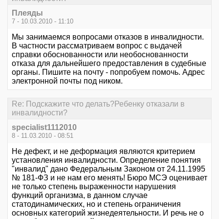
Плеяды
7 - 10.03.2010 - 11:10
Мы занимаемся вопросами отказов в инвалидности.
В частности рассматриваем вопрос с выдачей
справки обоснованности или необоснованности
отказа для дальнейшего предоставления в судебные
органы. Пишите на почту - попробуем помочь. Адрес
электронной почты под ником.
Re: Подскажите что делать?Ребенку отказали в
инвалидности?
specialist1112010
8 - 11.03.2010 - 08:51
Не дефект, и не деформация являются критерием
установления инвалидности. Определение понятия
"инвалид" дано Федеральным Законом от 24.11.1995
№ 181-ФЗ и не нам его менять! Бюро МСЭ оценивает
не только степень выраженности нарушения
функций организма, в данном случае
статодинамических, но и степень ограничения
основных категорий жизнедеятельности. И речь не о