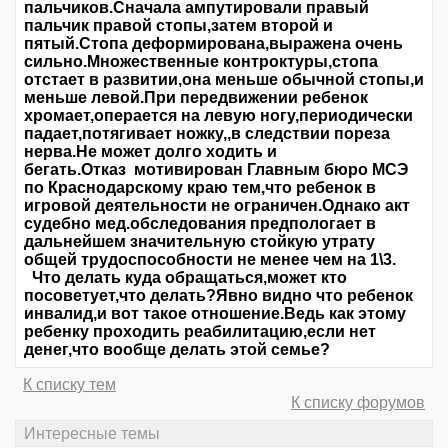
пальчиков.Сначала ампутировали правый
пальчик правой стопы,затем второй и
пятый.Стопа деформирована,выражена очень
сильно.Множественные контроктуры,стопа
отстает в развитии,она меньше обычной стопы,и
меньше левой.При передвижении ребенок
хромает,операется на левую ногу,периодически
падает,потягивает ножку,,в следствии пореза
нерва.Не может долго ходить и
бегать.Отказ мотивирован Главным бюро МСЭ
по Краснодарскому краю тем,что ребенок в
игровой деятельности не ограничен.Однако акт
судебно мед.обследования предпологает в
дальнейшем значительную стойкую утрату
общей трудоспособности не менее чем на 1\3.
Что делать куда обращаться,может кто
посоветует,что делать?Явно видно что ребенок
инвалид,и вот такое отношение.Ведь как этому
ребенку проходить реабилитацию,если нет
денег,что вообще делать этой семье?
К списку тем
К списку форумов
Интересные темы