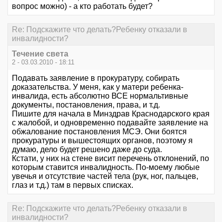
вопрос можно) - а кто работать будет?
Re: Подскажите что делать?Ребенку отказали в
инвалидности?
Течение света
2 - 03.03.2010 - 18:11
Подавать заявление в прокуратуру, собирать
доказательства. У меня, как у матери ребенка-
инвалида, есть абсолютно ВСЕ нормальтивные
документы, постановления, права, и т.д.
Пишите для начала в Минздрав Краснодарского края
с жалобой, и одновременно подавайте заявление на
обжалование постановления МСЭ. Они боятся
прокуратуры и вышестоящих органов, поэтому я
думаю, дело будет решено даже до суда.
Кстати, у них на стене висит перечень отклонений, по
которым ставится инвалидность. По-моему любые
увечья и отсутствие частей тела (рук, ног, пальцев,
глаз и т.д.) там в первых списках.
Re: Подскажите что делать?Ребенку отказали в
инвалидности?