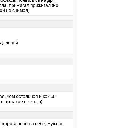
рослась, появились на др.
сла, прижигал прижигал (но
ой не снимал)
 Дальней
ая, чем остальная и как бы
о это такое не знаю)
т(проверено на себе, муже и