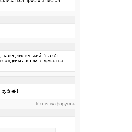
валиваться просто и чистая
, палец чистенький, было5
ю жидким азотом, я делал на
 рублей!
К списку форумов