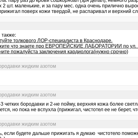
ла. пару раз до крови сошкорябал (зря делал), немного раз
 2 шт. маленькие, и за пару мес. одна очень прилично выро
прижигал поверх кожи твердой, не распаривал и верхний сл
 также:
туйте толкового ЛОР-специалиста в Краснодаре.
жите что знаете про ЕВРОПЕЙСКИЕ ЛАБОРАТОРИИ по ул.
ните пожалуйста заключения кардиолога(нужно срочно)
бородавки жидким азотом
бородавки жидким азотом
-3 четких бородавки и 2-не пойму, верхняя кожа более светл
тся, но пока не вспухла (прижигал, чистотел ее не берет, чт
бородавки жидким азотом
ь, если будете дальше прижигать я думаю чистотело поможе