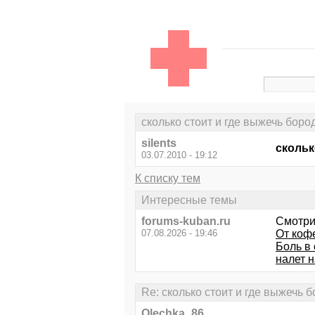
сколько стоит и где выжечь бор
silents
скольк
03.07.2010 - 19:12
К списку тем
Интересные темы
forums-kuban.ru
Смотри
07.08.2026 - 19:46
От кофе
Боль в 
налет н
Re: сколько стоит и где выжечь 
Olechka_86