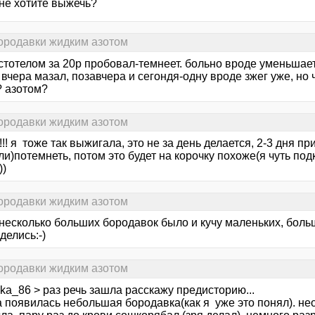
 не хотите выжечь?
бородавки жидким азотом
стотелом за 20р пробовал-темнеет. больно вроде уменьшает
 вчера мазал, позавчера и сегондя-одну вроде зжег уже, но ч
? азотом?
бородавки жидким азотом
!!! я тоже так выжигала, это не за день делается, 2-3 дня п
и)потемнеть, потом это будет на корочку похоже(я чуть под
))
бородавки жидким азотом
 несколько больших бородавок было и кучу маленьких, боль
 делись:-)
бородавки жидким азотом
ka_86 > раз речь зашла расскажу предисторию...
да появилась небольшая бородавка(как я уже это понял). н