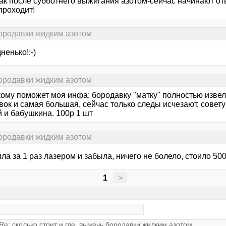
так после субботнего выжигания азотом-сейчас начинают от
 проходит!
бородавки жидким азотом
дненько!:-)
бородавки жидким азотом
кому поможет моя инфа: бородавку "матку" полностью извел
ок и самая большая, сейчас только следы исчезают, совету
 и бабушкина. 100р 1 шт
бородавки жидким азотом
ла за 1 раз лазером и забыла, ничего не болело, стоило 500
1
>