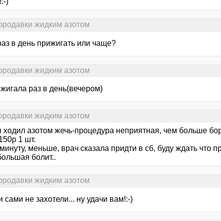
:-)
бородавки жидким азотом
раз в день прижигать или чаще?
бородавки жидким азотом
ижигала раз в день(вечером)
бородавки жидким азотом
я ходил азотом жечь-процедура неприятная, чем больше бор
150р 1 шт.
минуту, меньше, врач сказала придти в сб, буду ждать что пр
большая болит..
бородавки жидким азотом
и сами не захотели... ну удачи вам!:-)