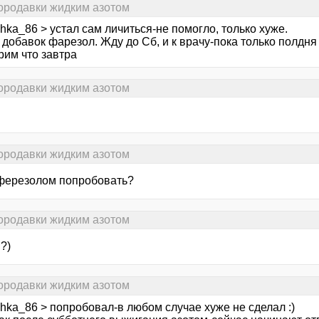
бородавки жидким азотом
hka_86 > устал сам личиться-не помогло, только хуже.
 добавок фарезол. Жду до Сб, и к врачу-пока только полдня 
рим что завтра
бородавки жидким азотом
бородавки жидким азотом
ферезолом попробовать?
бородавки жидким азотом
?)
бородавки жидким азотом
hka_86 > попробовал-в любом случае хуже не сделал :)