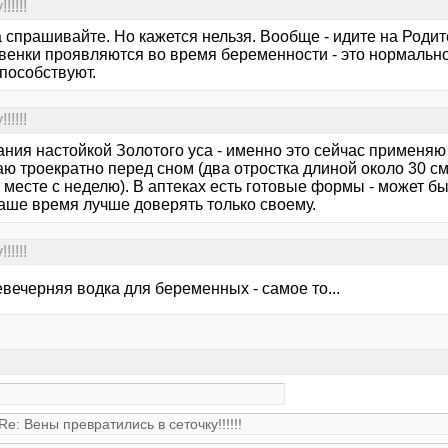
!!!!
 спрашивайте. Но кажется нельзя. Вообще - идите на Родит
о венки проявляются во время беременности - это нормальн
пособствуют.
!!!!
ния настойкой Золотого уса - именно это сейчас применяю -
ю троекратно перед сном (два отростка длиной около 30 см 
 месте с неделю). В аптеках есть готовые формы - может 
наше время лучше доверять только своему.
!!!!
вечерняя водка для беременных - самое то...