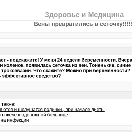
Здоровье и Медицина
Вены превратились в сеточку!!!!!
ает - подскажите! У меня 24 неделя беременности. Вчера 
и коленок, появилась сеточка из вен. Тоненькие, синие 
 троксевазин. Что скажите? Можно при беременности? И
ь эффективное средство?
 также:
яются и шелушатся родинки , при начале диеты
 о железнодорожной больнице
 на инфекции