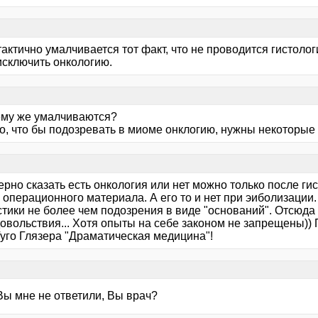
актично умалчивается тот факт, что не проводится гистоло
исключить онкологию.
чему же умалчиваются?
го, что бы подозревать в миоме онклогию, нужны некоторые
рно сказать есть онкология или нет можно только после ги
 операционного материала. А его то и нет при эиболизации
тики не более чем подозрения в виде "оснований". Отсюда 
овольствия... Хотя опыты на себе законом не запрещены)) 
Гуго Глязера "Драматическая медицина"!
Вы мне не ответили, Вы врач?