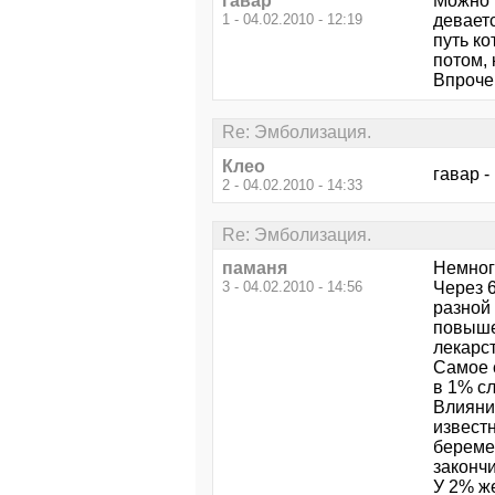
гавар
Можно т
1 - 04.02.2010 - 12:19
девает
путь ко
потом, 
Впроче
Re: Эмболизация.
Клео
гавар 
2 - 04.02.2010 - 14:33
Re: Эмболизация.
паманя
Немног
3 - 04.02.2010 - 14:56
Через 
разной
повыше
лекарс
Самое 
в 1% сл
Влияни
извест
береме
законч
У 2% же