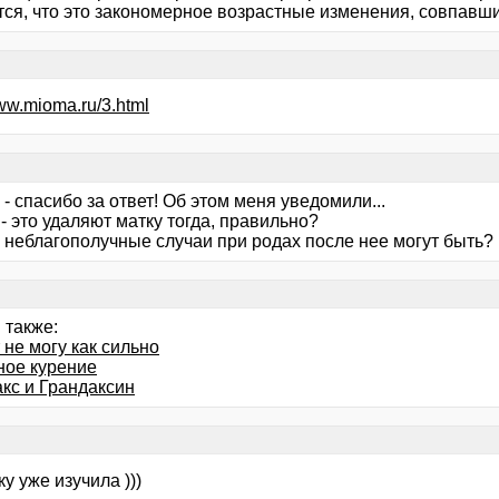
тся, что это закономерное возрастные изменения, совпавш
www.mioma.ru/3.html
- спасибо за ответ! Об этом меня уведомили...
- это удаляют матку тогда, правильно?
е неблагополучные случаи при родах после нее могут быть?
 также:
не могу как сильно
ное курение
кс и Грандаксин
у уже изучила )))