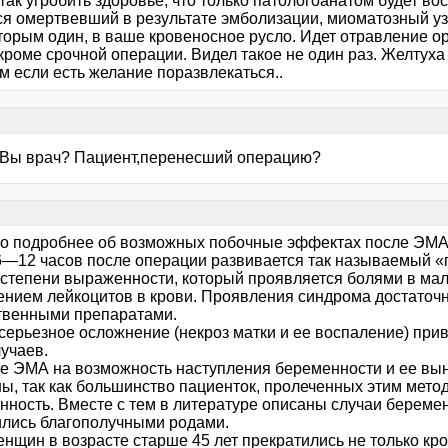
ак угробить здоровье, что только патологоанатом будет во
ся омертвевший в результате эмболизации, миоматозный уз
торым один, в ваше кровеносное русло. Идет отравление ор
кроме срочной операции. Видел такое не один раз. Желтуха 
м если есть желание поразвлекаться..
- Вы врач? Пациент,перенесший операцию?
о подробнее об возможных побочные эффектах после ЭМА
6—12 часов после операции развивается так называемый 
 степени выраженности, который проявляется болями в мало
нием лейкоцитов в крови. Проявления синдрома достаточн
твенными препаратами.
серьезное осложнение (некроз матки и ее воспаление) прив
учаев.
е ЭМА на возможность наступления беременности и ее вы
ны, так как большинство пациенток, пролеченных этим мето
нность. Вместе с тем в литературе описаны случаи береме
ились благополучными родами.
нщин в возрасте старше 45 лет прекратились не только кро