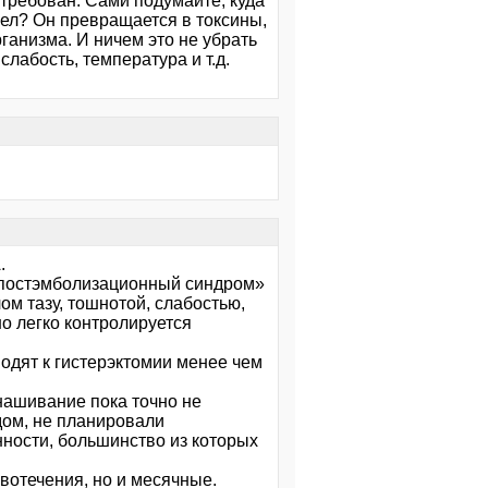
стребован. Сами подумайте, куда
ел? Он превращается в токсины,
ганизма. И ничем это не убрать
слабость, температура и т.д.
.
«постэмболизационный синдром»
м тазу, тошнотой, слабостью,
о легко контролируется
одят к гистерэктомии менее чем
нашивание пока точно не
дом, не планировали
нности, большинство из которых
вотечения, но и месячные.